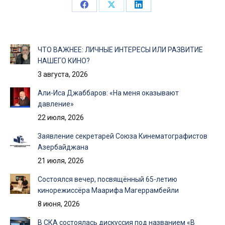
Share
Share
Share
on
on
on
Facebook
X
LinkedIn
ЧТО ВАЖНЕЕ: ЛИЧНЫЕ ИНТЕРЕСЫ ИЛИ РАЗВИТИЕ
НАШЕГО КИНО?
3 августа, 2026
Али-Иса Джаббаров: «На меня оказывают
давление»
22 июля, 2026
Заявление секретарей Союза Кинематографистов
Азербайджана
21 июля, 2026
Состоялся вечер, посвящённый 65-летию
кинорежиссёра Маарифа Магеррамбейли
8 июня, 2026
В СКА состоялась дискуссия под названием «В