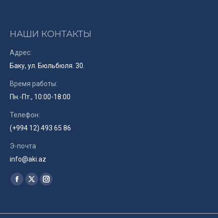
НАШИ КОНТАКТЫ
Адрес:
Баку, ул. Бюльбюля. 30.
Время работы:
Пн.-Пт., 10:00-18:00
Телефон:
(+994 12) 493 65 86
Э-почта
info@aki.az
Найдите нас:
Facebook
X
Instagram
page
page
page
opens
opens
opens