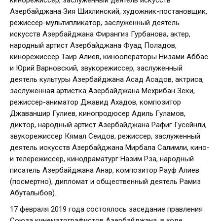
кинорежиссер, заслуженный деятель искусств
Азербайджана Зия Шихлинский, художник-постановщик,
режиссер-мультипликатор, заслуженный деятель
искусств Азербайджана Фирангиз Гурбанова, актер,
народный артист Азербайджана Фуад Поладов,
кинорежиссер Таир Алиев, кинооператоры Низами Аббас
и Юрий Варновский, звукорежиссер, заслуженный
деятель культуры Азербайджана Асад Асадов, актриса,
заслуженная артистка Азербайджана Мехрибан Зеки,
режиссер-аниматор Джавид Ахадов, композитор
Джаваншир Гулиев, кинопродюсер Адиль Гуламов,
диктор, народный артист Азербайджана Рафиг Гусейнли,
звукорежиссер Кямал Сеидов, режиссер, заслуженный
деятель искусств Азербайджана Мирбала Салимли, кино-
и телережиссер, кинодраматург Назим Рза, народный
писатель Азербайджана Анар, композитор Рауф Алиев
(посмертно), дипломат и общественный деятель Рамиз
Абуталыбов).
17 февраля 2019 года состоялось заседание правления
Союза кинематографистов Азербайджана, в ходе