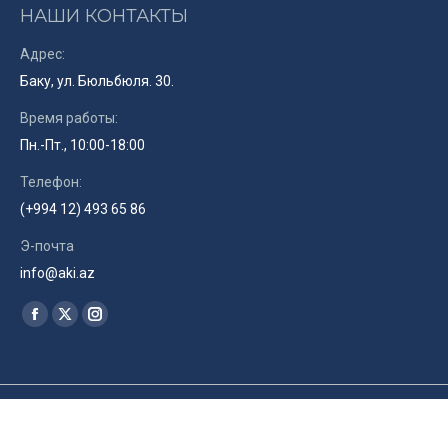
НАШИ КОНТАКТЫ
Адрес:
Баку, ул. Бюльбюля. 30.
Время работы:
Пн.-Пт., 10:00-18:00
Телефон:
(+994 12) 493 65 86
Э-почта
info@aki.az
Найдите нас:
Facebook
X
Instagram
page
page
page
opens
opens
opens
in
in
in
© Союз Кинематографистов Азербайджана. 2019. Site by
RENLEY
ru
new
new
new