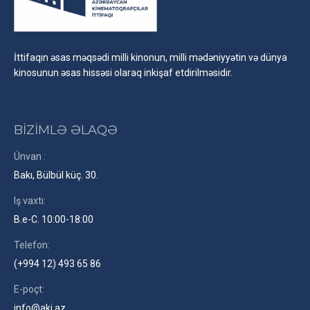
İttifaqın əsas məqsədi milli kinonun, milli mədəniyyətin və dünya
kinosunun əsas hissəsi olaraq inkişaf etdirilməsidir.
BİZİMLƏ ƏLAQƏ
Ünvan :
Bakı, Bülbül küç. 30.
Iş vaxtı:
B.e-C. 10:00-18:00
Telefon:
(+994 12) 493 65 86
E-poçt:
info@aki.az