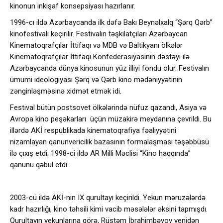
kinonun inkişaf konsepsiyası hazırlanır.
1996-cı ildə Azərbaycanda ilk dəfə Bakı Beynəlxalq “Şərq Qərb”
kinofestivalı keçirilir. Festivalın təşkilatçıları Azərbaycan
Kinematoqrafçılar İttifaqı və MDB və Baltikyanı ölkələr
Kinematoqrafçılar İttifaqı Konfederasiyasının dəstəyi ilə
Azərbaycanda dünya kinosunun yüz illiyi fondu olur. Festivalın
ümumi ideologiyası Şərq və Qərb kino mədəniyyətinin
zənginləşməsinə xidmət etmək idi.
Festival bütün postsovet ölkələrində nüfuz qazandı, Asiya və
Avropa kino peşəkarları üçün müzakirə meydanına çevrildi. Bu
illərdə AKİ respublikada kinematoqrafiya fəaliyyətini
nizamlayan qanunvericilik bazasının formalaşması təşəbbüsü
ilə çıxış etdi; 1998-ci ildə AR Milli Məclisi “Kino haqqında”
qanunu qəbul etdi.
2003-cü ildə AKİ-nin IX qurultayı keçirildi. Yekun məruzələrdə
kadr hazırlığı, kino təhsili kimi vacib məsələlər əksini tapmışdı.
Qurultayın yekunlarına görə, Rüstəm İbrahimbəyov yenidən