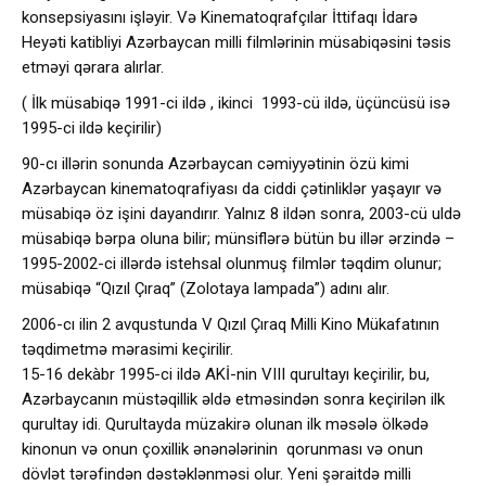
konsepsiyasını işləyir. Və Kinematoqrafçılar İttifaqı İdarə
Heyəti katibliyi Azərbaycan milli filmlərinin müsabiqəsini təsis
etməyi qərara alırlar.
( İlk müsabiqə 1991-ci ildə , ikinci 1993-cü ildə, üçüncüsü isə
1995-ci ildə keçirilir)
90-cı illərin sonunda Azərbaycan cəmiyyətinin özü kimi
Azərbaycan kinematoqrafiyası da ciddi çətinliklər yaşayır və
müsabiqə öz işini dayandırır. Yalnız 8 ildən sonra, 2003-cü uldə
müsabiqə bərpa oluna bilir; münsiflərə bütün bu illər ərzində –
1995-2002-ci illərdə istehsal olunmuş filmlər təqdim olunur;
müsabiqə “Qızıl Çıraq” (Zolotaya lampada”) adını alır.
2006-cı ilin 2 avqustunda V Qızıl Çıraq Milli Kino Mükafatının
təqdimetmə mərasimi keçirilir.
15-16 dekàbr 1995-ci ildə AKİ-nin VIII qurultayı keçirilir, bu,
Azərbaycanın müstəqillik əldə etməsindən sonra keçirilən ilk
qurultay idi. Qurultayda müzakirə olunan ilk məsələ ölkədə
kinonun və onun çoxillik ənənələrinin qorunması və onun
dövlət tərəfindən dəstəklənməsi olur. Yeni şəraitdə milli