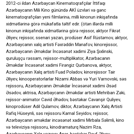
2012-ci ildən Azərbaycan Kinematoqrafçılar İttifaqı
Azərbaycanın Mili Kino günündə AKİ üzvləri və gənc
kinematoqrafçıları yeni filmlərinə, milli kinonun inkişafında
xidmətlərinə görə mükafatla təltif edir. (ötən illərdə milli
kinonun inkişafında xidmətlərinə görə rejissor, aktyor Fikrət
Əliyev, rejissor, ssenari yazarı, prodüser Asif Rüstəmov, aktyor,
Azərbaycanın xalq artisti Fəxrəddin Manafov, kinorejissor,
Azərbaycanın Əməkdar İncəsənət xadimi Ziya Şıxlinski,
quruluşçu rəssam, rejissor-multiplikator, Azərbacanın
Əməkdar İncəsənət xadimi Firəngiz Qurbanova, aktyor,
Azərbaycanın Xalq artisti Fuad Poladov, kinorejissor Tair
Əliyev, kinooperatorlarlar Nizami Abbas və Yuri Varnovski, səs
rejissoru, Azərbaycanın Əməkdar İncəsənət xadimi Əsəd
Əsədov, aktrisa, Azərbaycanın Əməkdar artisti Mehriban Zəki,
rejissor-animator Cavid Əhədov, bəstəkar Cavanşir Quliyev,
kinoprodüser Adil Qulamov, diktor, Azərbaycanın Xalq Artisti
Rafiq Hüseynli, səs rejissoru Kamal Seyidov, rejissor,
Azərbaycanın əməkdar incəsənət xadimi Mirbala Səlimli, kino
və televiziya rejissoru, kinodramaturq Nazim Rza,