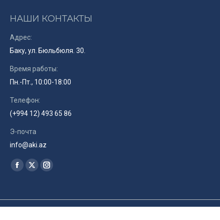
НАШИ КОНТАКТЫ
Адрес:
Баку, ул. Бюльбюля. 30.
Время работы:
Пн.-Пт., 10:00-18:00
Телефон:
(+994 12) 493 65 86
Э-почта
info@aki.az
Найдите нас:
Facebook
X
Instagram
page
page
page
opens
opens
opens
in
in
in
© Союз Кинематографистов Азербайджана. 2019. Site by
RENLEY
ru