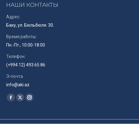
НАШИ КОНТАКТЫ
Адрес:
Баку, ул. Бюльбюля. 30.
Время работы:
Пн.-Пт., 10:00-18:00
Телефон:
(+994 12) 493 65 86
Э-почта
info@aki.az
Найдите нас:
Facebook
X
Instagram
page
page
page
opens
opens
opens
in
in
in
© Союз Кинематографистов Азербайджана. 2019. Site by
RENLEY
ru
new
new
new