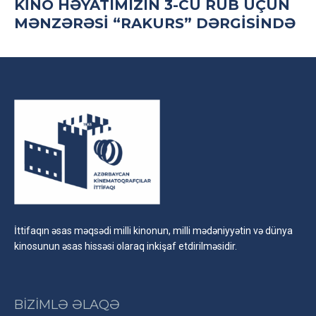
KINO HƏYATIMIZIN 3-CÜ RÜB ÜÇÜN
MƏNZƏRƏSI “RAKURS” DƏRGISINDƏ
İttifaqın əsas məqsədi milli kinonun, milli mədəniyyətin və dünya
kinosunun əsas hissəsi olaraq inkişaf etdirilməsidir.
BİZİMLƏ ƏLAQƏ