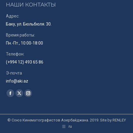
НАШИ КОНТАКТЫ
Адрес:
Баку, ул. Бюльбюля. 30.
Время работы:
Пн.-Пт., 10:00-18:00
Телефон:
(+994 12) 493 65 86
Э-почта
info@aki.az
Найдите нас:
Facebook
X
Instagram
page
page
page
opens
opens
opens
in
in
in
© Союз Кинематографистов Азербайджана. 2019. Site by
RENLEY
ru
new
new
new