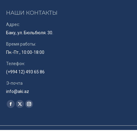
НАШИ КОНТАКТЫ
Адрес:
Баку, ул. Бюльбюля. 30.
Время работы:
Пн.-Пт., 10:00-18:00
Телефон:
(+994 12) 493 65 86
Э-почта
info@aki.az
Найдите нас:
Facebook
X
Instagram
page
page
page
opens
opens
opens
in
in
in
© Союз Кинематографистов Азербайджана. 2019. Site by
RENLEY