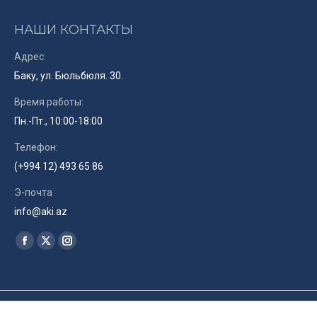
НАШИ КОНТАКТЫ
Адрес:
Баку, ул. Бюльбюля. 30.
Время работы:
Пн.-Пт., 10:00-18:00
Телефон:
(+994 12) 493 65 86
Э-почта
info@aki.az
Найдите нас:
Facebook
X
Instagram
page
page
page
opens
opens
opens
in
in
in
© Союз Кинематографистов Азербайджана. 2019. Site by
RENLEY