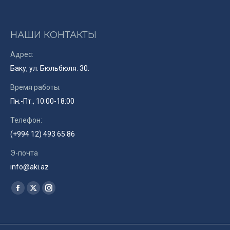
НАШИ КОНТАКТЫ
Адрес:
Баку, ул. Бюльбюля. 30.
Время работы:
Пн.-Пт., 10:00-18:00
Телефон:
(+994 12) 493 65 86
Э-почта
info@aki.az
Найдите нас:
Facebook
X
Instagram
page
page
page
opens
opens
opens