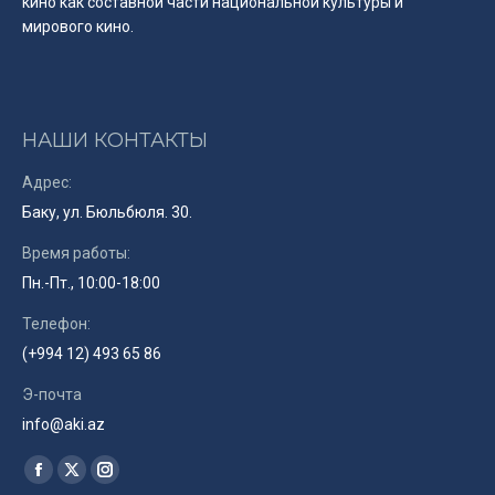
кино как составной части национальной культуры и
мирового кино.
НАШИ КОНТАКТЫ
Адрес:
Баку, ул. Бюльбюля. 30.
Время работы:
Пн.-Пт., 10:00-18:00
Телефон:
(+994 12) 493 65 86
Э-почта
info@aki.az
Найдите нас:
Facebook
X
Instagram