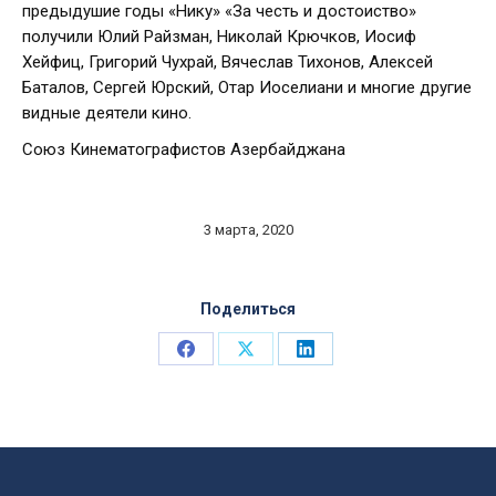
предыдушие годы «Нику» «За честь и достоиство»
получили Юлий Райзман, Николай Крючков, Иосиф
Хейфиц, Григорий Чухрай, Вячеслав Тихонов, Алексей
Баталов, Сергей Юрский, Отар Иоселиани и многие другие
видные деятели кино.
Союз Кинематографистов Азербайджана
3 марта, 2020
Поделиться
Share
Share
Share
on
on
on
Facebook
X
LinkedIn