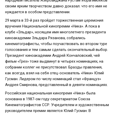
народный писатель Азербайджана Рустам Ибрагимбеков
своим ярким творчеством давно доказал. что его имя не
нуждается в особом представлении.
29 марта в 33-й раз пройдет торжественная церемония
вручения Национальной кинопремии «Ника». А пока в
клубе «Эльдар», носящем имя многолетнего президента
киноакадемии Эльдара Рязанова, собрались
кинематографисты, чтобы поучаствовать во втором туре
голосования и тем самым сделать окончательный выбор.
Президент киноакадемии Андрей Кончаловский, чей
фильм «Грех» тоже выдвинут в четырех номинациях, на
собрании коллег не присутствовал. Бразды правления,
как всегда, взял на себя отец-основатель «Ники» Юлий
Гусман. Лидером по числу номинаций стал «Француз»
Андрея Смирнова, представленный в девяти номинациях.
Российская национальная кинопремя «Ника» была
основана в 1987-ом году секретариатом Союза
Кинематографистов ССР. Учредителем и художественным
руководителем премии является Юлий Гусман. В