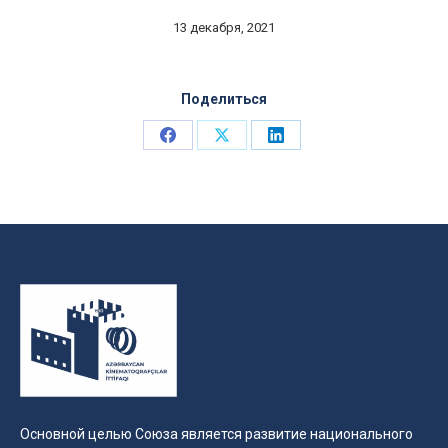
13 декабря, 2021
Поделиться
Share
Share
Share
on
on
on
Facebook
X
LinkedIn
Основной целью Союза является развитие национального