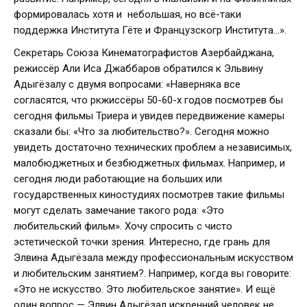
формировалась хотя и небольшая, но всё-таки
поддержка Института Гёте и Французскогр Института…».
Секретарь Союза Кинематографистов Азербайджана,
режиссёр Али Иса Джаббаров обратился к Эльвину
Адыгёзалу с двумя вопросами: «Наверняка все
согласятся, что ркжиссёры 50-60-х годов посмотрев бы
сегодня фильмы Триера и увидев передвижение камеры
сказали бы: «Что за любительство?». Сегодня можно
увидеть достаточно технических проблем а независимых,
малобюджетных и безбюджетных фильмах. Например, и
сегодня люди работающие на больших или
государственных киностудиях посмотрев такие фильмы
могут сделать замечание такого рода: «Это
любительский фильм». Хочу спросить с чисто
эстетической точки зрения. Интересно, где грань для
Элвина Адыгёзала между профессиональным искусством
и любительским занятием?. Например, когда вы говорите:
«Это не искусство. Это любительское занятие». И ещё
один вопрос — Элвин Адыгёзал искренний человек не