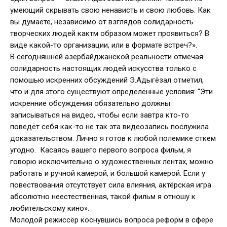
умеющий скрывать свою ненависть и свою любовь. Как
вы думаете, независимо от взглядов солидарность
творческих людей кактм образом может проявиться? В
виде какой-то организации, или в формате встреч?».
В сегодняшней азербайджанской реальности отмечая
солидарность настоящих людей искусства только с
помошью искренних обсуждений Э.Адыгёзал отметил,
что и для этого существуют определённые условия: “Эти
искренние обсуждения обязательно должны
записываться на видео, чтобы если завтра кто-то
поведёт себя как-то не так эта видеозапись послужила
доказательством. Лично я готов к любой полемике сткем
угодно. Касаясь вашего первого вопроса фильм, я
говорю исключительно о художественных лентах, можно
работать и ручной камерой, и большой камерой. Если у
повествования отсутствует сила влияния, актёрская игра
абсолютно неестественная, такой фильм я отношу к
любительскому кино».
Молодой режиссёр коснувшись вопроса реформ в сфере