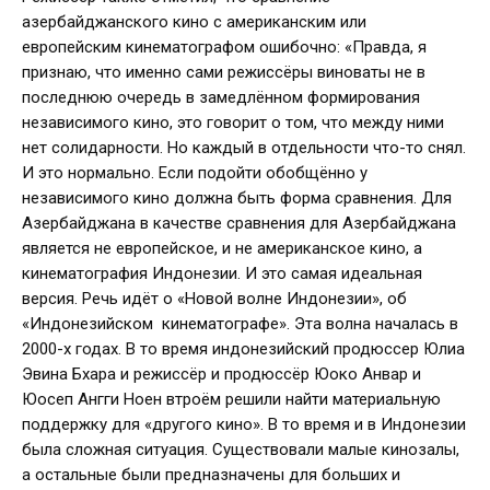
азербайджанского кино с американским или
европейским кинематографом ошибочно: «Правда, я
признаю, что именно сами режиссёры виноваты не в
последнюю очередь в замедлённом формирования
независимого кино, это говорит о том, что между ними
нет солидарности. Но каждый в отдельности что-то снял.
И это нормально. Если подойти обобщённо у
независимого кино должна быть форма сравнения. Для
Азербайджана в качестве сравнения для Азербайджана
является не европейское, и не американское кино, а
кинематография Индонезии. И это самая идеальная
версия. Речь идёт о «Новой волне Индонезии», об
«Индонезийском кинематографе». Эта волна началась в
2000-х годах. В то время индонезийский продюссер Юлиа
Эвина Бхара и режиссёр и продюссёр Юоко Анвар и
Юосеп Ангги Ноен втроём решили найти материальную
поддержку для «другого кино». В то время и в Индонезии
была сложная ситуация. Существовали малые кинозалы,
а остальные были предназначены для больших и