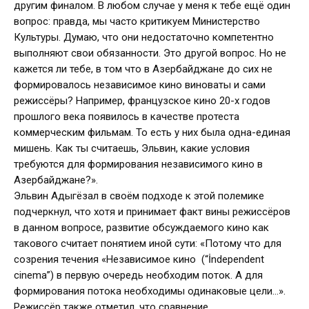
другим финалом. В любом случае у меня к тебе ещё один
вопрос: правда, мы часто критикуем Министерство
Культуры. Думаю, что они недостаточно компетентно
выполняют свои обязанности. Это другой вопрос. Но не
кажется ли тебе, в том что в Азербайджане до сих не
формировалось независимое кино виноваты и сами
режиссёры? Например, французское кино 20-х годов
прошлого века появилось в качестве протеста
коммерческим фильмам. То есть у них была одна-единая
мишень. Как ты считаешь, Эльвин, какие условия
требуются для формирования независимого кино в
Азербайджане?».
Эльвин Адыгёзал в своём подходе к этой полемике
подчеркнул, что хотя и принимает факт вины режиссёров
в данном вопросе, развитие обсуждаемого кино как
такового считает понятием иной сути: «Потому что для
созрения течения «Независимое кино (“İndependent
cinema”) в первую очередь необходим поток. А для
формирования потока необходимы одинаковые цели…».
Режиссёр также отметил, что сравнение