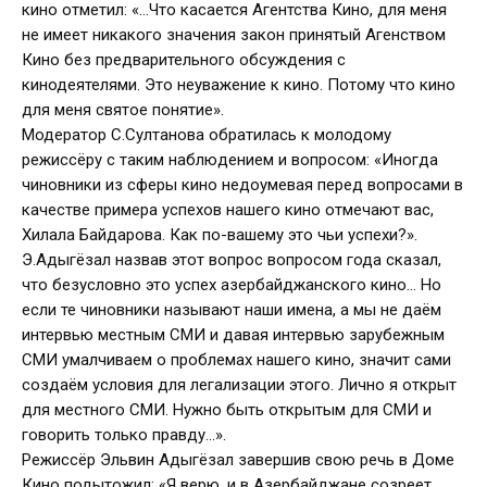
кино отметил: «…Что касается Агентства Кино, для меня
не имеет никакого значения закон принятый Агенством
Кино без предварительного обсуждения с
кинодеятелями. Это неуважение к кино. Потому что кино
для меня святое понятие».
Модератор С.Султанова обратилась к молодому
режиссёру с таким наблюдением и вопросом: «Иногда
чиновники из сферы кино недоумевая перед вопросами в
качестве примера успехов нашего кино отмечают вас,
Хилала Байдарова. Как по-вашему это чьи успехи?».
Э.Адыгёзал назвав этот вопрос вопросом года сказал,
что безусловно это успех азербайджанского кино… Но
если те чиновники называют наши имена, а мы не даём
интервью местным СМИ и давая интервью зарубежным
СМИ умалчиваем о проблемах нашего кино, значит сами
создаём условия для легализации этого. Лично я открыт
для местного СМИ. Нужно быть открытым для СМИ и
говорить только правду…».
Режиссёр Эльвин Адыгёзал завершив свою речь в Доме
Кино подытожил: «Я верю, и в Азербайджане созреет