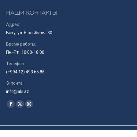
НАШИ КОНТАКТЫ
Адрес:
Баку, ул. Бюльбюля. 30.
Время работы:
Пн.-Пт., 10:00-18:00
Телефон:
(+994 12) 493 65 86
Э-почта
info@aki.az
Найдите нас:
Facebook
X
Instagram
page
page
page
opens
opens
opens
in
in
in
© Союз Кинематографистов Азербайджана. 2019. Site by
RENLEY