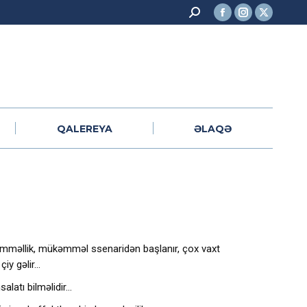
Search:
Facebook
Instagram
X
QALEREYA
ƏLAQƏ
page
page
page
opens
opens
opens
in
in
in
new
new
new
window
window
window
QALEREYA
ƏLAQƏ
kəmməllik, mükəmməl ssenaridən başlanır, çox vaxt
çiy gəlir…
alatı bilməlidir…