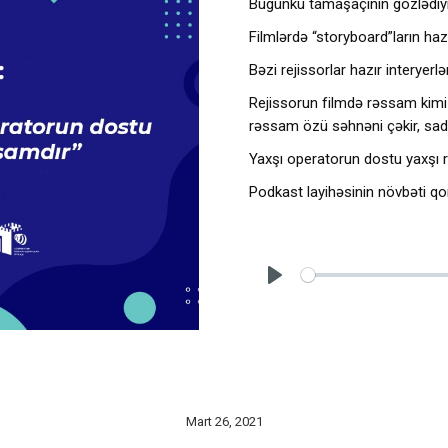
Bugünkü tamaşaçının gözlədiyi v
Filmlərdə “storyboard”ların h
Bəzi rejissorlar hazır interye
Rejissorun filmdə rəssam kimi 
rəssam özü səhnəni çəkir, sad
Yaxşı operatorun dostu yaxşı
Podkast layihəsinin növbəti qon
Mart 26, 2021