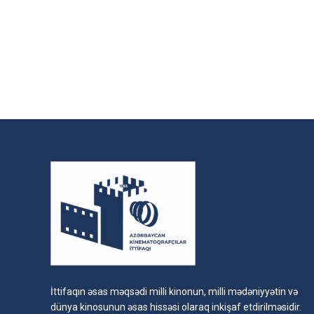
İttifaqın əsas məqsədi milli kinonun, milli mədəniyyətin və
dünya kinosunun əsas hissəsi olaraq inkişaf etdirilməsidir.