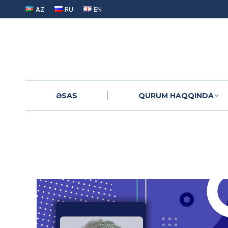
AZ
RU
EN
ƏSAS
QURUM HAQQINDA
ƏSAS
QURUM HAQQINDA