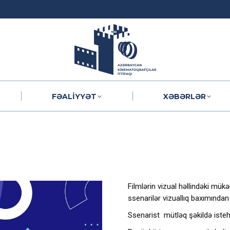
FƏALIYYƏT
XƏBƏRLƏR
FƏALIYYƏT
XƏBƏRLƏR
Filmlərin vizual həllindəki mü
ssenarilər vizuallıq baxımından 
Ssenarist mütləq şəkildə istehs