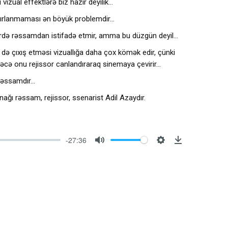
izual effektlərə biz hazır deyilik…
azırlanmaması ən böyük problemdir…
rlərdə rəssamdan istifadə etmir, amma bu düzgün deyil…
də çıxış etməsi vizuallığa daha çox kömək edir, çünki
əcə onu rejissor canlandıraraq sinemaya çevirir…
 rəssamdır…
ağı rəssam, rejissor, ssenarist Adil Azaydır.
-27:36