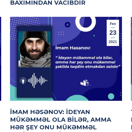
BAXIMINDAN VACIBDIR
Fev
23
2021
İMAM HƏSƏNOV: İDEYAN
MÜKƏMMƏL OLA BILƏR, AMMA
HƏR ŞEY ONU MÜKƏMMƏL