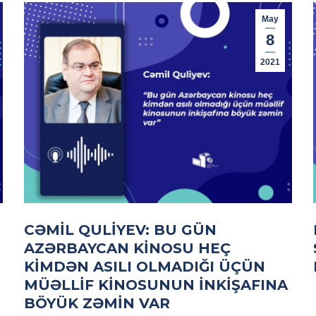
May
8
2021
CƏMIL QULIYEV: BU GÜN
AZƏRBAYCAN KINOSU HEÇ
KIMDƏN ASILI OLMADIĞI ÜÇÜN
MÜƏLLIF KINOSUNUN INKIŞAFINA
BÖYÜK ZƏMIN VAR