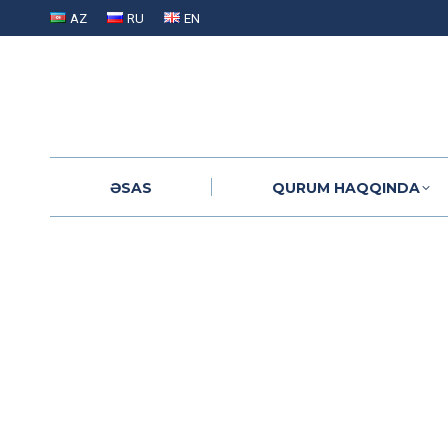
AZ
RU
EN
ƏSAS
QURUM HAQQINDA
ƏSAS
QURUM HAQQINDA