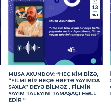
İyl
13
2021
MUSA AXUNDOV: “HEÇ KIM BIZƏ,
“FILMI BIR NEÇƏ HƏFTƏ YAYIMDA
SAXLA” DEYƏ BILMƏZ , FILMIN
YAYIM TALEYINI TAMAŞAÇI HƏLL
EDIR “