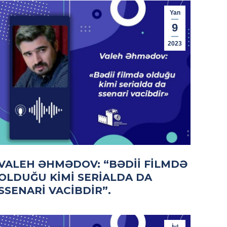
Yan
9
2023
VALEH ƏHMƏDOV: “BƏDII FILMDƏ
OLDUĞU KIMI SERIALDA DA
SSENARI VACIBDIR”.