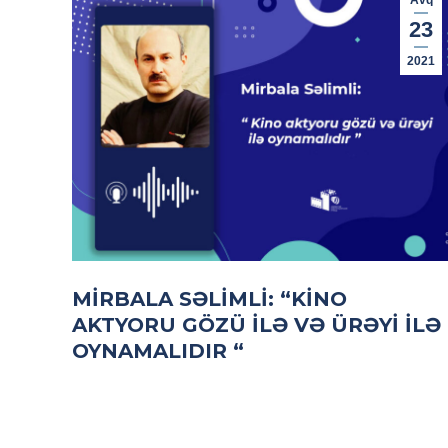
Avq
23
2021
MIRBALA SƏLIMLI: “KINO
AKTYORU GÖZÜ ILƏ VƏ ÜRƏYI ILƏ
OYNAMALIDIR “