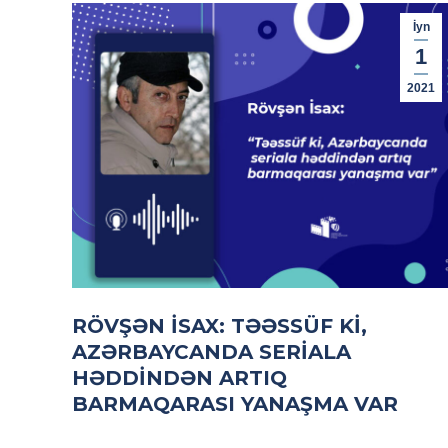
İyn
1
2021
RÖVŞƏN İSAX: TƏƏSSÜF KI,
AZƏRBAYCANDA SERIALA
HƏDDINDƏN ARTIQ
BARMAQARASI YANAŞMA VAR