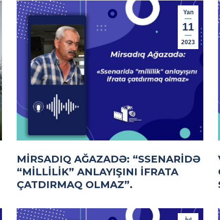
Yan
11
2023
MIRSADIQ AĞAZADƏ: “SSENARIDƏ
“MILLILIK” ANLAYIŞINI IFRATA
ÇATDIRMAQ OLMAZ”.