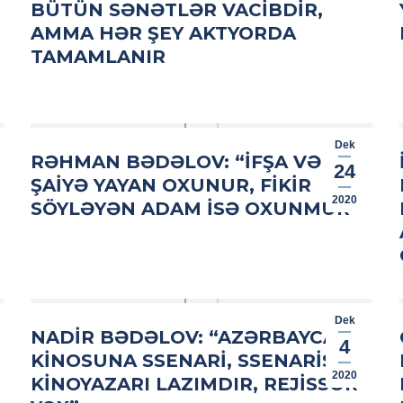
BÜTÜN SƏNƏTLƏR VACIBDIR,
AMMA HƏR ŞEY AKTYORDA
TAMAMLANIR
Dek
RƏHMAN BƏDƏLOV: “İFŞA VƏ
24
ŞAIYƏ YAYAN OXUNUR, FIKIR
2020
SÖYLƏYƏN ADAM ISƏ OXUNMUR”
N
Dek
NADIR BƏDƏLOV: “AZƏRBAYCAN
4
KINOSUNA SSENARI, SSENARIST,
2020
KINOYAZARI LAZIMDIR, REJISSOR