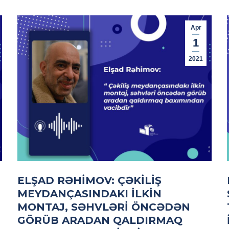
Apr
1
2021
ELŞAD RƏHIMOV: ÇƏKILIŞ
MEYDANÇASINDAKI ILKIN
MONTAJ, SƏHVLƏRI ÖNCƏDƏN
GÖRÜB ARADAN QALDIRMAQ