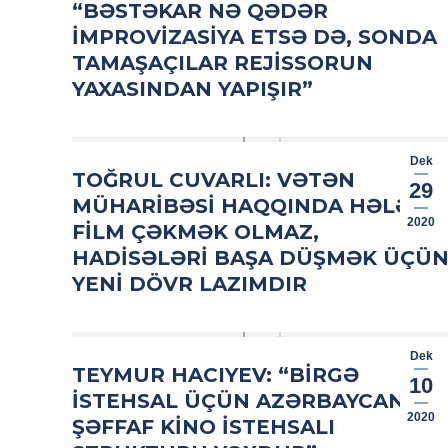
“BƏSTƏKAR NƏ QƏDƏR
IMPROVIZASIYA ETSƏ DƏ, SONDA
TAMAŞAÇILAR REJISSORUN
YAXASINDAN YAPIŞIR”
Dek
TOĞRUL CUVARLI: VƏTƏN
29
MÜHARIBƏSI HAQQINDA HƏLƏKI
2020
FILM ÇƏKMƏK OLMAZ,
HADISƏLƏRI BAŞA DÜŞMƏK ÜÇÜ
YENI DÖVR LAZIMDIR
Dek
TEYMUR HACIYEV: “BIRGƏ
10
ISTEHSAL ÜÇÜN AZƏRBAYCANDA
2020
ŞƏFFAF KINO ISTEHSALI