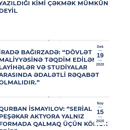
YAZILDIĞI KIMI ÇƏKMƏK MÜMKÜN
DEYIL
Dek
İRADƏ BAĞIRZADƏ: “DÖVLƏT
19
MALIYYƏSINƏ TƏQDIM EDILƏN
2020
LAYIHƏLƏR VƏ STUDIYALAR
ARASINDA ƏDALƏTLI RƏQABƏT
OLMALIDIR.”
Noy
QURBAN İSMAYILOV: “SERIAL
15
PEŞƏKAR AKTYORA YALNIZ
2020
FORMADA QALMAQ ÜÇÜN KÖMƏK