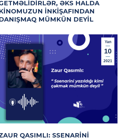
GETMƏLIDIRLƏR, ƏKS HALDA
KINOMUZUN INKIŞAFINDAN
DANIŞMAQ MÜMKÜN DEYIL
Yan
10
2021
ZAUR QASIMLI: SSENARINI