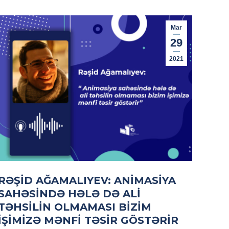
Mar
29
2021
RƏŞID AĞAMALIYEV: ANIMASIYA
SAHƏSINDƏ HƏLƏ DƏ ALI
TƏHSILIN OLMAMASI BIZIM
IŞIMIZƏ MƏNFI TƏSIR GÖSTƏRIR