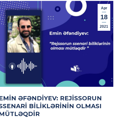
Apr
18
2021
EMIN ƏFƏNDIYEV: REJISSORUN
SSENARI BILIKLƏRININ OLMASI
MÜTLƏQDIR