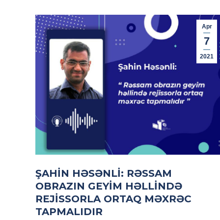
Apr
7
2021
ŞAHIN HƏSƏNLI: RƏSSAM
OBRAZIN GEYIM HƏLLINDƏ
REJISSORLA ORTAQ MƏXRƏC
TAPMALIDIR