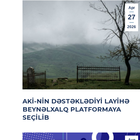
Apr
27
2026
AKİ-NIN DƏSTƏKLƏDIYI LAYIHƏ
BEYNƏLXALQ PLATFORMAYA
SEÇILIB