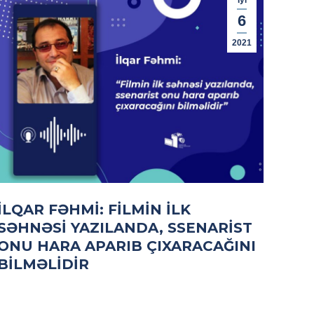
İyl
6
2021
İLQAR FƏHMI: FILMIN ILK
SƏHNƏSI YAZILANDA, SSENARIST
ONU HARA APARIB ÇIXARACAĞINI
BILMƏLIDIR