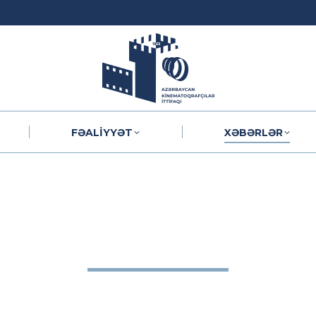
FƏALIYYƏT
XƏBƏRLƏR
FƏALIYYƏT
XƏBƏRLƏR