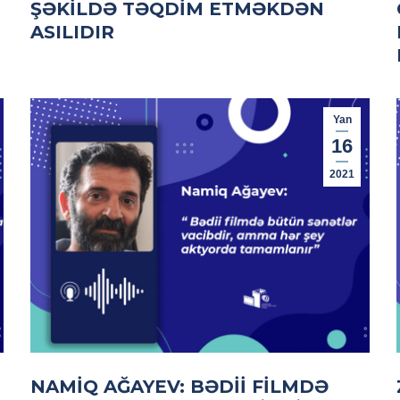
ŞƏKILDƏ TƏQDIM ETMƏKDƏN
ASILIDIR
Yan
16
2021
NAMIQ AĞAYEV: BƏDII FILMDƏ