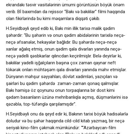
ekrandakı təsvir vasitələrinin ümumi görüntüsün böyük önəm
verib. Bİ baxımdan da rejissor “Bakı və bakılılar” filmi haqqında
olan fikirlərində bu kimi məqamlara diqqəti çəkib.
H.Seyidbəyli qeyd edib ki, Bakı min illik tarixə malik qədim
şəhərdir: “Bu şəhərin və onun qədim abidələrinin tarixilə neçə-
neçə əfsanələr, hekayələr bağlıdır. Bu şəhərdə neçə-neçə
xanlar ağalıq etmiş, onun qədim qala divarları yanında neçə-
neçə yadelli qəsbkarlar qılıncdan keçirilmişlır. Belə deyirlər ki,
bakılılar yadelli işğalçıların başına çox zaman qaynar neft
tökərək onları möhtəşəm qala divarları yanında məhv etmişlər.
Dünyanın məhşur səyyahları, dövlət xadimləri, yazıçıları və
şairləri bu qədim şəhərdə zaman-zaman qonaq qalmışlar.
Bakı həmişə öz qoynunu onun torpaqlarına bir dost kimi
qədəm basanların üzünə mehribanlıqla açmış, düşmənlərini isə
qəzəblə, top-tüfənglə qarşılamışdır”.
H.Seyidbəyli onu da qeyd edir ki, Bakının tarixi böyük hadisələrlə
doludur və bu şəhər haqqında cild-cild kitab yazmaq, bir neçə
seriyalı kino-film çəkmək mümkündür: “”Azərbaycan-film