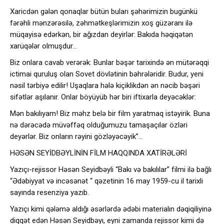
Xaricdən gələn qonaqlar bütün buları şəhərimizin bugünkü
fərəhli mənzərəsilə, zəhmətkeşlərimizin xoş güzəranı ilə
müqayisə edərkən, bir ağızdan deyirlər: Bakıda həqiqətən
xarüqələr olmuşdur…
Biz onlara cavab verərək: Bunlar bəşər tarixində ən mütərəqqi
ictimai quruluş olan Sovet dövlətinin bəhrələridir. Budur, yeni
nəsil tərbiyə edilir! Uşaqlara hələ kiçiklikdən ən nəcib bəşəri
sifətlər aşılanır. Onlar böyüyüb hər biri iftixarla deyəcəklər:
Mən bakılıyam! Biz məhz belə bir film yaratmaq istəyirik. Buna
nə dərəcədə müvəffəq olduğumuzu tamaşaçılar özləri
deyərlər. Biz onların rəyini gözləyəcəyik”…
HƏSƏN SEYİDBƏYLİNİN FİLM HAQQINDA XATİRƏLƏRİ
Yazıçı-rejissor Həsən Seyidbəyli “Bakı və bakılılar” filmi ilə bağlı
“Ədəbiyyat və incəsənət “ qəzetinin 16 may 1959-cu il tarixli
sayında resenziya yazıb.
Yazıçı kimi qələmə aldığı əsərlərdə ədəbi materialın dəqiqiliyinə
diqqət edən Həsən Seyidbəyı, eyni zamanda rejissor kimi də