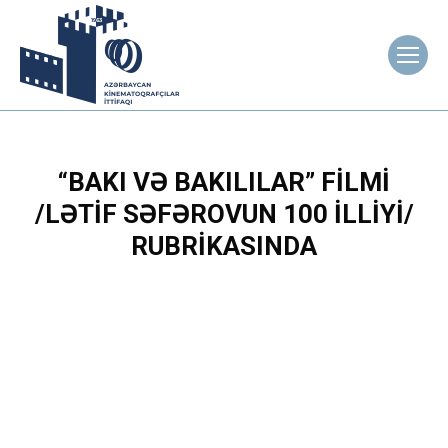
“BAKI VƏ BAKILILAR” FILMI
/LƏTIF SƏFƏROVUN 100 ILLIYI/
RUBRIKASINDA