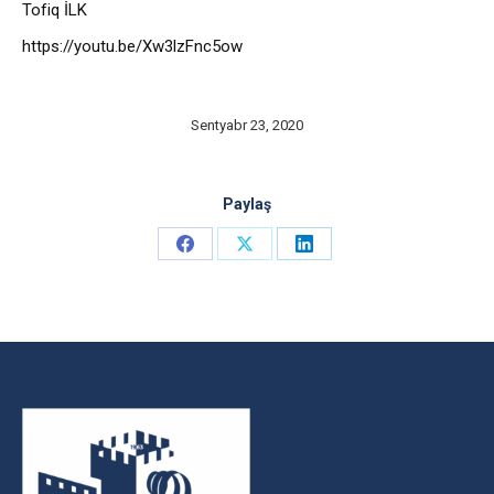
Tofiq İLK
https://youtu.be/Xw3lzFnc5ow
Sentyabr 23, 2020
Paylaş
Share
Share
Share
on
on
on
Facebook
X
LinkedIn