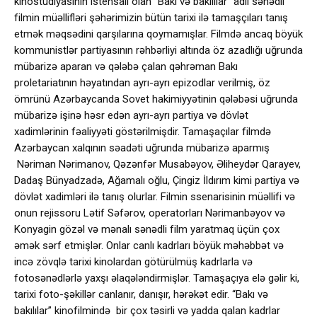
kinostudiyasının istehsalı olan “Bakı və bakılılar” adlı sənədli
filmin müəllifləri şəhərimizin bütün tarixi ilə tamaşçıları tanış
etmək məqsədini qarşılarına qoymamışlar. Filmdə ancaq böyük
kommunistlər partiyasının rəhbərliyi altında öz azadlığı uğrunda
mübarizə aparan və qələbə çalan qəhrəman Bakı
proletariatının həyatından ayrı-ayrı epizodlar verilmiş, öz
ömrünü Azərbaycanda Sovet hakimiyyətinin qələbəsi uğrunda
mübarizə işinə həsr edən ayrı-ayrı partiya və dövlət
xadimlərinin fəaliyyəti göstərilmişdir. Tamaşaçılar filmdə
Azərbaycan xalqının səadəti uğrunda mübarizə aparmış
Nəriman Nərimanov, Qəzənfər Musabəyov, Əliheydər Qarayev,
Dadaş Bünyadzadə, Ağamalı oğlu, Çingiz İldırım kimi partiya və
dövlət xadimləri ilə tanış olurlar. Filmin ssenarisinin müəllifi və
onun rejissoru Lətif Səfərov, operatorları Nərimanbəyov və
Konyagin gözəl və mənalı sənədli film yaratmaq üçün çox
əmək sərf etmişlər. Onlar canlı kadrları böyük məhəbbət və
incə zövqlə tarixi kinolardan götürülmüş kadrlarla və
fotosənədlərlə yaxşı əlaqələndirmişlər. Tamaşaçıya elə gəlir ki,
tarixi foto-şəkillər canlanır, danışır, hərəkət edir. “Bakı və
bakılılar” kinofilmində bir çox təsirli və yadda qalan kadrlar