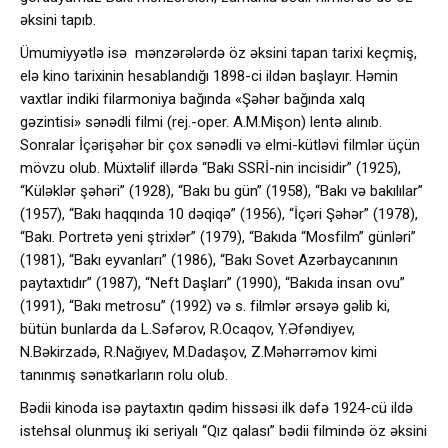
əksini tapıb.
Ümumiyyətlə isə mənzərələrdə öz əksini tapan tarixi keçmiş,
elə kino tarixinin hesablandığı 1898-ci ildən başlayır. Həmin
vaxtlar indiki filarmoniya bağında «Şəhər bağında xalq
gəzintisi» sənədli filmi (rej.-oper. A.M.Mişon) lentə alınıb.
Sonralar İçərişəhər bir çox sənədli və elmi-kütləvi filmlər üçün
mövzu olub. Müxtəlif illərdə “Bakı SSRİ-nin incisidir” (1925),
“Küləklər şəhəri” (1928), “Bakı bu gün” (1958), “Bakı və bakılılar”
(1957), “Bakı haqqında 10 dəqiqə” (1956), “İçəri Şəhər” (1978),
“Bakı. Portretə yeni ştrixlər” (1979), “Bakıda “Mosfilm” günləri”
(1981), “Bakı eyvanları” (1986), “Bakı Sovet Azərbaycanının
paytaxtıdır” (1987), “Neft Daşları” (1990), “Bakıda insan ovu”
(1991), “Bakı metrosu” (1992) və s. filmlər ərsəyə gəlib ki,
bütün bunlarda da L.Səfərov, R.Ocaqov, Y.Əfəndiyev,
N.Bəkirzadə, R.Nağıyev, M.Dadaşov, Z.Məhərrəmov kimi
tanınmış sənətkarların rolu olub.
Bədii kinoda isə paytaxtın qədim hissəsi ilk dəfə 1924-cü ildə
istehsal olunmuş iki seriyalı “Qız qalası” bədii filmində öz əksini