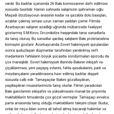
vardır. Bu kadrlar içərisində 26 Bakı komissarının dəfn edilməsi
xüsusilə təsirlidir. Həmin səhnədə xalqımızın qəhrəman oğlu
Məşədi Əzizbəyovun anasının kədər və qəzəblə dolu baxışları,
əzablar çəkmiş siması uzun zaman yaddan çıxmır. Filmdə
Azərbaycan xalqının azadlığı uğrunda mübarizədə fəaliyyət
göstərmiş S.M.Kirov, Orconikidze haqqındakı tarixi sənədlərlə
də tanış oluruq. Bu sənədlər qardaş xalqların Bakı proletariatına
köməyini göstərir. Azərbaycanda Sovet hakimiyyəti qurulandan
sonra quduzlaşan düşmənlər tərəfindən yandırılmış neft
mədənlərini fəhlələrin böyük şücaətlə söndürmələri epizodu da
çox maraqlıdır. Sovet hakimiyyəti illərində Bakının inkişafı və
çiçəklənməsi, yeni yaşayış evlərini, fəhlə qəsəbələrini, park və
meydançaların yaradılmasına həsr edilmiş kadrlar diqqəti
xüsusilə cəlb edir. Tamaşaçılar Bakını gözəlləşdirən,
yaşıllaşdıran müasirlərimizlə tanış olurlar. Filmin yaradıcıları
Bakı gənclərinin inkişafını və yüksəlməsini mənalı bir priyomla
məktəblilərin timsalında çox gözəl vermişlər. Tamaşaçı əvvəlcə
parta arxasında tanış olduğu məktəblilərin taleyini izləyir. Budur,
onlar bir neçə ildən sonra ali təhsil almış bacarıqlı həkimlər və