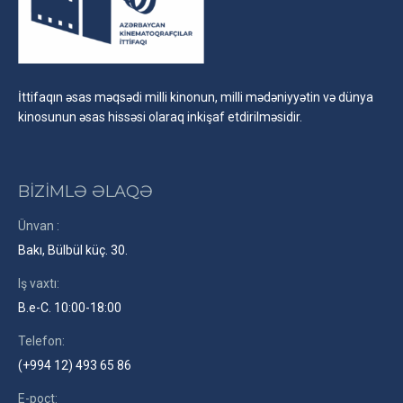
İttifaqın əsas məqsədi milli kinonun, milli mədəniyyətin və dünya
kinosunun əsas hissəsi olaraq inkişaf etdirilməsidir.
BİZİMLƏ ƏLAQƏ
Ünvan :
Bakı, Bülbül küç. 30.
Iş vaxtı:
B.e-C. 10:00-18:00
Telefon:
(+994 12) 493 65 86
E-poçt: