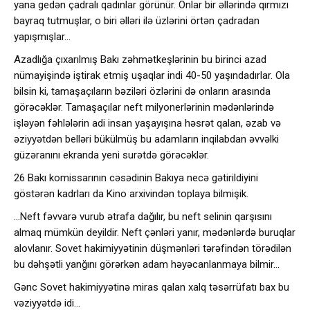
yana gedən çadralı qadınlar görünür. Onlar bir əllərində qırmızı
bayraq tutmuşlar, o biri əlləri ilə üzlərini örtən çadradan
yapışmışlar…
Azadlığa çıxarılmış Bakı zəhmətkeşlərinin bu birinci azad
nümayişində iştirak etmiş uşaqlar indi 40-50 yaşındadırlar. Ola
bilsin ki, tamaşaçıların bəziləri özlərini də onların arasında
görəcəklər. Tamaşaçılar neft milyonerlərinin mədənlərində
işləyən fəhlələrin adi insan yaşayışına həsrət qalan, əzab və
əziyyətdən belləri bükülmüş bu adamların inqilabdan əvvəlki
güzəranını ekranda yeni surətdə görəcəklər.
26 Bakı komissarının cəsədinin Bakıya necə gətirildiyini
göstərən kadrları da Kino arxivindən toplaya bilmişik.
…Neft fəvvarə vurub ətrafa dağılır, bu neft selinin qarşısını
almaq mümkün deyildir. Neft çənləri yanır, mədənlərdə buruqlar
alovlanır. Sovet hakimiyyətinin düşmənləri tərəfindən törədilən
bu dəhşətli yanğını görərkən adam həyəcanlanmaya bilmir…
Gənc Sovet hakimiyyətinə miras qalan xalq təsərrüfatı bax bu
vəziyyətdə idi…