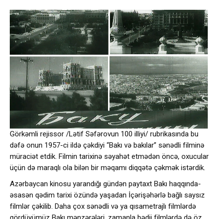
Görkəmli rejissor /Lətif Səfərovun 100 illiyi/ rubrikasında bu
dəfə onun 1957-ci ildə çəkdiyi “Bakı və bakılar” sənədli filminə
müraciət etdik. Filmin tarixinə səyahət etmədən öncə, oxucular
üçün də maraqlı ola bilən bir məqamı diqqətə çəkmək istərdik.
Azərbaycan kinosu yarandığı gündən paytaxt Bakı haqqında-
əsasən qədim tarixi özündə yaşadan İçərişəhərlə bağlı saysız
filmlər çəkilib. Daha çox sənədli və ya qısametrajlı filmlərdə
gördüyümüz Bakı mənzərələri, zamanla bədii filmlərdə də öz