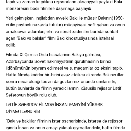
tapıb və zaman keçdikcə rejissorların əksəriyyəti paytaxt Bakı
mənzərəsini bədii filmlərə daşımağa başlayıb.
Yeri gəlmişkən, inqilabdan əvvəlki Bakı ilə müasir Bakının(1950-
ci ilin paytaxtı nəzərdə tutulur) müqayisəsi, neft şəhəri və onun
əməksevər adamları, elm və sənət xadimləri barədə söhbət
açan “Bakı və bakılar” filmi Bakı kinostudiyasında istehsal
edilib.
Filmdə XI Qırmızı Ordu hissələrinin Bakıya gəlməsi,
Azərbaycanda Sovet hakimiyyətinin qurulmasının birinci
ildönümünün bayram edilməsi və s. məqamlar öz əksini tapıb.
Hətta filmdə kadrlar bir-birini əvəz etdikcə ekranda Bakının illər
sonra necə olcağı təsviri də gözlərimiz önündə canlanır ki,
bütün bunlarda da filmin yaradıcılarının, xüsusilə rejissor Lətif
Səfərovun böyük rolu olub.
LƏTİF SƏFƏROV FİLMDƏ İNSAN ƏMƏYİNİ YÜKSƏK
QİYMƏTLƏNDİRİB
“Bakı və bakılılar filminin istər ssenarisində, istərsə də rejissor
işində İnsan və onun əməyi yüksək qiymətləndirilir, hətta filmdə