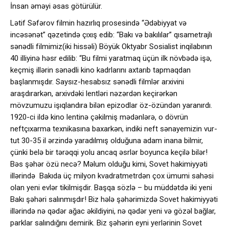
İnsan əməyi əsas götürülür.
Lətif Səfərov filmin hazırlıq prosesində “Ədəbiyyat və
incəsənət” qəzetində çıxış edib: “Bakı və bakılılar” qısametrajlı
sənədli filmimiz(iki hissəli) Böyük Oktyabr Sosialist inqilabının
40 illiyinə həsr edilib: “Bu filmi yaratmaq üçün ilk növbədə işə,
keçmiş illərin sənədli kino kadrlarını axtarıb tapmaqdan
başlanmışdır. Saysız-hesabsız sənədli filmlər arxivini
araşdırarkən, arxivdəki lentləri nəzərdən keçirərkən
mövzumuzu işıqlandıra bilən epizodlar öz-özündən yaranırdı.
1920-ci ildə kino lentinə çəkilmiş mədənlərə, o dövrün
neftçıxarma texnikasına baxarkən, indiki neft sənayemizin vur-
tut 30-35 il ərzində yaradılmış olduğuna adam inana bilmir,
çünki belə bir tərəqqi yolu ancaq əsrlər boyunca keçilə bilər!
Bəs şəhər özü necə? Məlum olduğu kimi, Sovet hakimiyyəti
illərində Bakıda üç milyon kvadratmetrdən çox ümumi sahəsi
olan yeni evlər tikilmişdir. Başqa sözlə – bu müddətdə iki yeni
Bakı şəhəri salınmışdır! Biz hələ şəhərimizdə Sovet hakimiyyəti
illərində nə qədər ağac əkildiyini, nə qədər yeni və gözəl bağlar,
parklar salındığını demirik. Biz şəhərin eyni yerlərinin Sovet