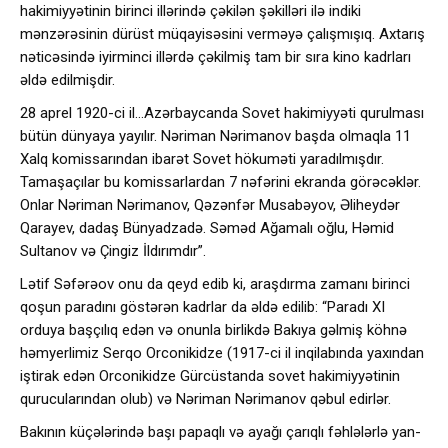
hakimiyyətinin birinci illərində çəkilən şəkilləri ilə indiki
mənzərəsinin dürüst müqayisəsini verməyə çalışmışıq. Axtarış
nəticəsində iyirminci illərdə çəkilmiş tam bir sıra kino kadrları
əldə edilmişdir.
28 aprel 1920-ci il…Azərbaycanda Sovet hakimiyyəti qurulması
bütün dünyaya yayılır. Nəriman Nərimanov başda olmaqla 11
Xalq komissarından ibarət Sovet hökuməti yaradılmışdır.
Tamaşaçılar bu komissarlardan 7 nəfərini ekranda görəcəklər.
Onlar Nəriman Nərimanov, Qəzənfər Musabəyov, Əliheydər
Qarayev, dadaş Bünyadzadə. Səməd Ağamalı oğlu, Həmid
Sultanov və Çingiz İldırımdır”.
Lətif Səfərəov onu da qeyd edib ki, araşdırma zamanı birinci
qoşun paradını göstərən kadrlar da əldə edilib: “Paradı XI
orduya başçılıq edən və onunla birlikdə Bakıya gəlmiş köhnə
həmyerlimiz Serqo Orconikidze (1917-ci il inqilabında yaxından
iştirak edən Orconikidze Gürcüstanda sovet hakimiyyətinin
qurucularından olub) və Nəriman Nərimanov qəbul edirlər.
Bakının küçələrində başı papaqlı və ayağı çarıqlı fəhlələrlə yan-