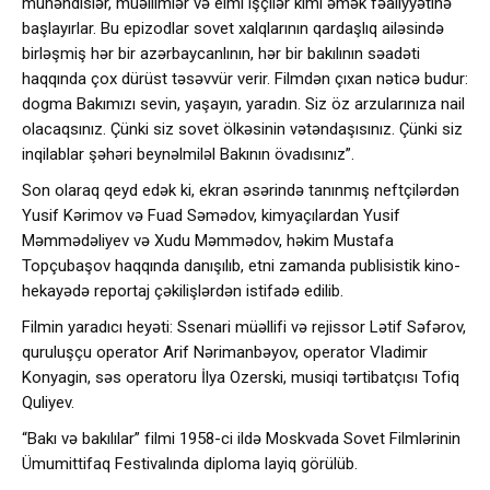
mühəndislər, müəllimlər və elmi işçilər kimi əmək fəaliyyətinə
başlayırlar. Bu epizodlar sovet xalqlarının qardaşlıq ailəsində
birləşmiş hər bir azərbaycanlının, hər bir bakılının səadəti
haqqında çox dürüst təsəvvür verir. Filmdən çıxan nəticə budur:
dogma Bakımızı sevin, yaşayın, yaradın. Siz öz arzularınıza nail
olacaqsınız. Çünki siz sovet ölkəsinin vətəndaşısınız. Çünki siz
inqilablar şəhəri beynəlmiləl Bakının övadısınız”.
Son olaraq qeyd edək ki, ekran əsərində tanınmış neftçilərdən
Yusif Kərimov və Fuad Səmədov, kimyaçılardan Yusif
Məmmədəliyev və Xudu Məmmədov, həkim Mustafa
Topçubaşov haqqında danışılıb, etni zamanda publisistik kino-
hekayədə reportaj çəkilişlərdən istifadə edilib.
Filmin yaradıcı heyəti: Ssenari müəllifi və rejissor Lətif Səfərov,
quruluşçu operator Arif Nərimanbəyov, operator Vladimir
Konyagin, səs operatoru İlya Ozerski, musiqi tərtibatçısı Tofiq
Quliyev.
“Bakı və bakılılar” filmi 1958-ci ildə Moskvada Sovet Filmlərinin
Ümumittifaq Festivalında diploma layiq görülüb.