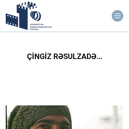
ÇINGIZ RƏSULZADƏ…