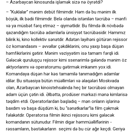
– Azərbaycan kinosunda işləmək sizə nə öyrətdi?
– “Kuklalar” mənim debüt filmimdir. Həm də bu mənim ilk
böyük, ilk bədii filmimdir. Belə olanda istənilən təcrübə – mənfi
və ya müsbət fərq etməz – qiymətlidir. Bu filmdə ilk növbədə
qazandığım təcrübə adamlarla ünsiyyət təcrübəsidir. Hamımız
bilirik ki, kino kollektiv sənətdir. Adətən layihəni götürən rejissor
öz komandasını – əvvəllər çəkdiklərini, onu yaxşı başa düşən
həmfikirlərini gətirir. Mənim vəziyyətim isə tamam fərqli idi.
Gələcək quruluşçu rejissor kimi ssenarimlə gələndə mənim öz
aktyorlarımı və operatorumu gətirmək imkanım yox idi.
Komandaya düşən hər kəs tamamilə tanımadığım adamlar
idilər. Bu situasiya bütün müəllimləri və əlaqələri Moskvada
olan, Azərbaycan kinoistehsalında heç bir təcrübəsi olmayan
adam üçün çətin idi. Əlbəttə, prodüser mərkəzi mənə kimlərisə
təqdim etdi. Operatorlardan başladıq – mən onların işlərinə
baxdım və başa düşdüm ki, bu “sənətkarlar”la film çəkmək
fəlakətdir. Operatorsa filmin ikinci rejissoru kimi gələcək
komandanın sütunudur. Filmin digər həmmüəlliflərinin -
rəssamların, bəstəkarların seçimi də bu cür ağır keçdi. Geriyə