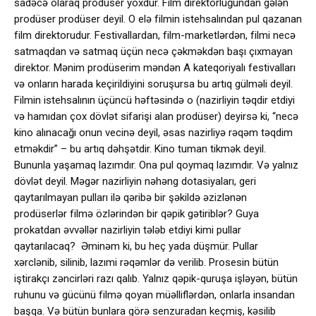
sadəcə olaraq prodüser yoxdur. Film direktorluğundan gələn
prodüser prodüser deyil. O elə filmin istehsalından pul qazanan
film direktorudur. Festivallardan, film-marketlərdən, filmi necə
satmaqdan və satmaq üçün necə çəkməkdən başı çıxmayan
direktor. Mənim prodüserim məndən A kateqoriyalı festivalları
və onların harada keçirildiyini soruşursa bu artıq gülməli deyil.
Filmin istehsalının üçüncü həftəsində o (nazirliyin təqdir etdiyi
və hamıdan çox dövlət sifarişi alan prodüser) deyirsə ki, “necə
kino alınacağı onun vecinə deyil, əsas nazirliyə rəqəm təqdim
etməkdir” – bu artıq dəhşətdir. Kino tuman tikmək deyil.
Bununla yaşamaq lazımdır. Ona pul qoymaq lazımdır. Və yalnız
dövlət deyil. Məgər nazirliyin nəhəng dotasiyaları, geri
qaytarılmayan pulları ilə qəribə bir şəkildə əzizlənən
prodüserlər filmə özlərindən bir qəpik gətiriblər? Guya
prokatdan əvvəllər nazirliyin tələb etdiyi kimi pullar
qaytarılacaq? Əminəm ki, bu heç yada düşmür. Pullar
xərclənib, silinib, lazımi rəqəmlər də verilib. Prosesin bütün
iştirakçı zəncirləri razı qalıb. Yalnız qəpik-quruşa işləyən, bütün
ruhunu və gücünü filmə qoyan müəlliflərdən, onlarla insandan
başqa. Və bütün bunlara görə senzuradan keçmiş, kəsilib