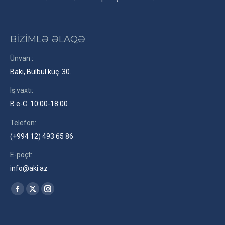
BİZİMLƏ ƏLAQƏ
Ünvan :
Bakı, Bülbül küç. 30.
Iş vaxtı:
B.e-C. 10:00-18:00
Telefon:
(+994 12) 493 65 86
E-poçt:
info@aki.az
Find us on:
Facebook
X
Instagram
page
page
page
opens
opens
opens