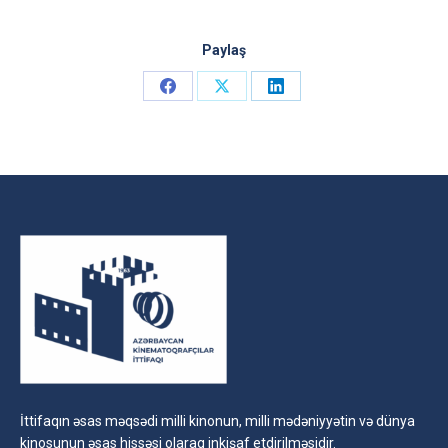
Paylaş
Share
Share
Share
on
on
on
Facebook
X
LinkedIn
İttifaqın əsas məqsədi milli kinonun, milli mədəniyyətin və dünya
kinosunun əsas hissəsi olaraq inkişaf etdirilməsidir.