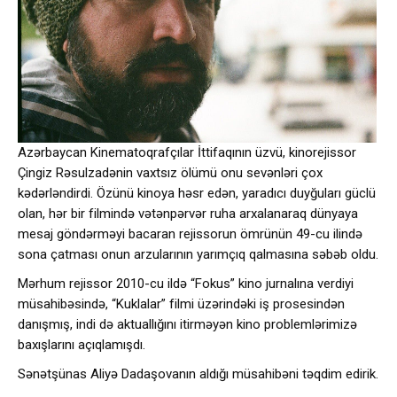
Azərbaycan Kinematoqrafçılar İttifaqının üzvü, kinorejissor
Çingiz Rəsulzadənin vaxtsız ölümü onu sevənləri çox
kədərləndirdi. Özünü kinoya həsr edən, yaradıcı duyğuları güclü
olan, hər bir filmində vətənpərvər ruha arxalanaraq dünyaya
mesaj göndərməyi bacaran rejissorun ömrünün 49-cu ilində
sona çatması onun arzularının yarımçıq qalmasına səbəb oldu.
Mərhum rejissor 2010-cu ildə “Fokus” kino jurnalına verdiyi
müsahibəsində, “Kuklalar” filmi üzərindəki iş prosesindən
danışmış, indi də aktuallığını itirməyən kino problemlərimizə
baxışlarını açıqlamışdı.
Sənətşünas Aliyə Dadaşovanın aldığı müsahibəni təqdim edirik.