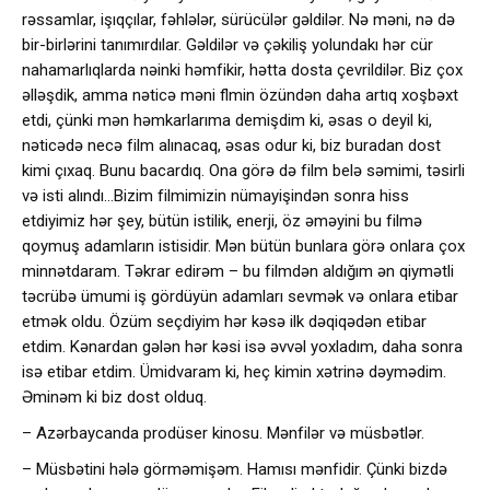
rəssamlar, işıqçılar, fəhlələr, sürücülər gəldilər. Nə məni, nə də
bir-birlərini tanımırdılar. Gəldilər və çəkiliş yolundakı hər cür
nahamarlıqlarda nəinki həmfikir, hətta dosta çevrildilər. Biz çox
əlləşdik, amma nəticə məni flmin özündən daha artıq xoşbəxt
etdi, çünki mən həmkarlarıma demişdim ki, əsas o deyil ki,
nəticədə necə film alınacaq, əsas odur ki, biz buradan dost
kimi çıxaq. Bunu bacardıq. Ona görə də film belə səmimi, təsirli
və isti alındı…Bizim filmimizin nümayişindən sonra hiss
etdiyimiz hər şey, bütün istilik, enerji, öz əməyini bu filmə
qoymuş adamların istisidir. Mən bütün bunlara görə onlara çox
minnətdaram. Təkrar edirəm – bu filmdən aldığım ən qiymətli
təcrübə ümumi iş gördüyün adamları sevmək və onlara etibar
etmək oldu. Özüm seçdiyim hər kəsə ilk dəqiqədən etibar
etdim. Kənardan gələn hər kəsi isə əvvəl yoxladım, daha sonra
isə etibar etdim. Ümidvaram ki, heç kimin xətrinə dəymədim.
Əminəm ki biz dost olduq.
– Azərbaycanda prodüser kinosu. Mənfilər və müsbətlər.
– Müsbətini hələ görməmişəm. Hamısı mənfidir. Çünki bizdə