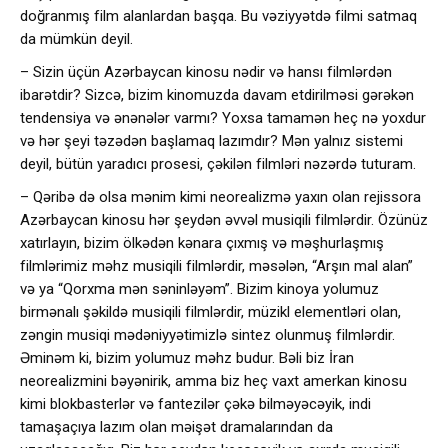
doğranmış film alanlardan başqa. Bu vəziyyətdə filmi satmaq
da mümkün deyil.
– Sizin üçün Azərbaycan kinosu nədir və hansı filmlərdən
ibarətdir? Sizcə, bizim kinomuzda davam etdirilməsi gərəkən
tendensiya və ənənələr varmı? Yoxsa tamamən heç nə yoxdur
və hər şeyi təzədən başlamaq lazımdır? Mən yalnız sistemi
deyil, bütün yaradıcı prosesi, çəkilən filmləri nəzərdə tuturam.
– Qəribə də olsa mənim kimi neorealizmə yaxın olan rejissora
Azərbaycan kinosu hər şeydən əvvəl musiqili filmlərdir. Özünüz
xatırlayın, bizim ölkədən kənara çıxmış və məşhurlaşmış
filmlərimiz məhz musiqili filmlərdir, məsələn, “Arşın mal alan”
və ya “Qorxma mən səninləyəm”. Bizim kinoya yolumuz
birmənalı şəkildə musiqili filmlərdir, müzikl elementləri olan,
zəngin musiqi mədəniyyətimizlə sintez olunmuş filmlərdir.
Əminəm ki, bizim yolumuz məhz budur. Bəli biz İran
neorealizmini bəyənirik, amma biz heç vaxt amerkan kinosu
kimi blokbasterlər və fantezilər çəkə bilməyəcəyik, indi
tamaşaçıya lazım olan məişət dramalarından da