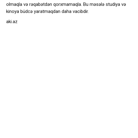
olmaqla və rəqabətdən qorxmamaqla. Bu məsələ studiya və
kinoya büdcə yaratmaqdan daha vacibdir.
aki.az