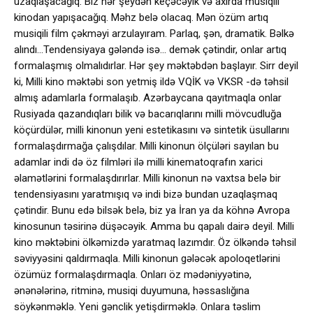
uzaqlaşacağıq. Biz hər şeydən keçəcəyik və axırda musiqili
kinodan yapışacağıq. Məhz belə olacaq. Mən özüm artıq
musiqili film çəkməyi arzulayıram. Parlaq, şən, dramatik. Bəlkə
alındı…Tendensiyaya gələndə isə… demək çətindir, onlar artıq
formalaşmış olmalıdırlar. Hər şey məktəbdən başlayır. Sirr deyil
ki, Milli kino məktəbi son yetmiş ildə VQİK və VKSR -də təhsil
almış adamlarla formalaşıb. Azərbaycana qayıtmaqla onlar
Rusiyada qazandıqları bilik və bacarıqlarını milli mövcudluğa
köçürdülər, milli kinonun yeni estetikasını və sintetik üsullarını
formalaşdırmağa çalışdılar. Milli kinonun ölçüləri sayılan bu
adamlar indi də öz filmləri ilə milli kinematoqrafın xarici
əlamətlərini formalaşdırırlar. Milli kinonun nə vaxtsa belə bir
tendensiyasını yaratmışıq və indi bizə bundan uzaqlaşmaq
çətindir. Bunu edə bilsək belə, biz ya İran ya da köhnə Avropa
kinosunun təsirinə düşəcəyik. Amma bu qapalı dairə deyil. Milli
kino məktəbini ölkəmizdə yaratmaq lazımdır. Öz ölkəndə təhsil
səviyyəsini qaldırmaqla. Milli kinonun gələcək apoloqetlərini
özümüz formalaşdırmaqla. Onları öz mədəniyyətinə,
ənənələrinə, ritminə, musiqi duyumuna, həssaslığına
söykənməklə. Yeni gənclik yetişdirməklə. Onlara təslim