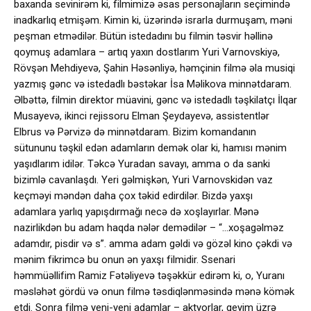
baxanda sevinirəm ki, filmimizə əsas personajların seçimində
inadkarlıq etmişəm. Kimin ki, üzərində israrla durmuşam, məni
peşman etmədilər. Bütün istedadını bu filmin təsvir həllinə
qoymuş adamlara – artıq yaxın dostlarım Yuri Varnovskiyə,
Rövşən Mehdiyevə, Şahin Həsənliyə, həmçinin filmə əla musiqi
yazmış gənc və istedadlı bəstəkar İsa Məlikova minnətdaram.
Əlbəttə, filmin direktor müavini, gənc və istedadlı təşkilatçı İlqar
Musayevə, ikinci rejissoru Elman Şeydayevə, assistentlər
Elbrus və Pərvizə də minnətdaram. Bizim komandanın
sütununu təşkil edən adamların demək olar ki, hamısı mənim
yaşıdlarım idilər. Təkcə Yuradan savayı, amma o da sanki
bizimlə cavanlaşdı. Yeri gəlmişkən, Yuri Varnovskidən vaz
keçməyi məndən daha çox təkid edirdilər. Bizdə yaxşı
adamlara yarlıq yapışdırmağı necə də xoşlayırlar. Mənə
nazirlikdən bu adam haqda nələr demədilər – “…xoşagəlməz
adamdır, pisdir və s”. amma adam gəldi və gözəl kino çəkdi və
mənim fikrimcə bu onun ən yaxşı filmidir. Ssenari
həmmüəllifim Ramiz Fətəliyevə təşəkkür edirəm ki, o, Yuranı
məsləhət gördü və onun filmə təsdiqlənməsində mənə kömək
etdi. Sonra filmə yeni-yeni adamlar – aktyorlar, geyim üzrə