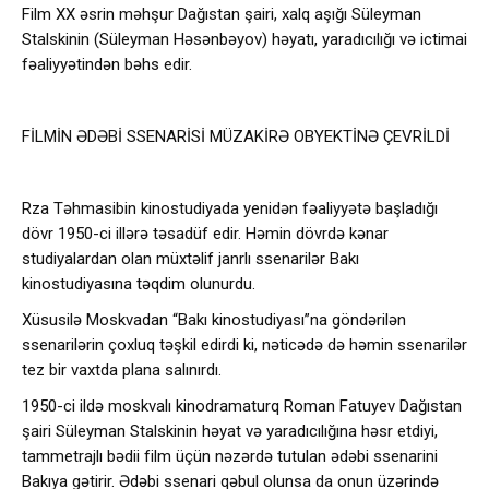
Film XX əsrin məhşur Dağıstan şairi, xalq aşığı Süleyman
Stalskinin (Süleyman Həsənbəyov) həyatı, yaradıcılığı və ictimai
fəaliyyətindən bəhs edir.
FİLMİN ƏDƏBİ SSENARİSİ MÜZAKİRƏ OBYEKTİNƏ ÇEVRİLDİ
Rza Təhmasibin kinostudiyada yenidən fəaliyyətə başladığı
dövr 1950-ci illərə təsadüf edir. Həmin dövrdə kənar
studiyalardan olan müxtəlif janrlı ssenarilər Bakı
kinostudiyasına təqdim olunurdu.
Xüsusilə Moskvadan “Bakı kinostudiyası”na göndərilən
ssenarilərin çoxluq təşkil edirdi ki, nəticədə də həmin ssenarilər
tez bir vaxtda plana salınırdı.
1950-ci ildə moskvalı kinodramaturq Roman Fatuyev Dağıstan
şairi Süleyman Stalskinin həyat və yaradıcılığına həsr etdiyi,
tammetrajlı bədii film üçün nəzərdə tutulan ədəbi ssenarini
Bakıya gətirir. Ədəbi ssenari qəbul olunsa da onun üzərində