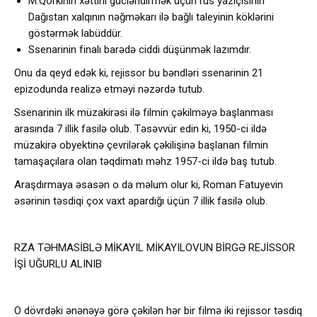
M.Qorkinin xəttini gücləndirmək üçün rus yazıçısının
Dağıstan xalqının nəğməkarı ilə bağlı taleyinin köklərini
göstərmək labüddür.
Ssenarinin finalı barədə ciddi düşünmək lazımdır.
Onu da qeyd edək ki, rejissor bu bəndləri ssenarinin 21
epizodunda realizə etməyi nəzərdə tutub.
Ssenarinin ilk müzakirəsi ilə filmin çəkilməyə başlanması
arasında 7 illik fasilə olub. Təsəvvür edin ki, 1950-ci ildə
müzakirə obyektinə çevrilərək çəkilişinə başlanan filmin
tamaşaçılara olan təqdimatı məhz 1957-ci ildə baş tutub.
Araşdırmaya əsasən o da məlum olur ki, Roman Fatuyevin
əsərinin təsdiqi çox vaxt apardığı üçün 7 illik fasilə olub.
RZA TƏHMASİBLƏ MİKAYIL MİKAYILOVUN BİRGƏ REJİSSOR
İŞİ UĞURLU ALINIB
O dövrdəki ənənəyə görə çəkilən hər bir filmə iki rejissor təsdiq