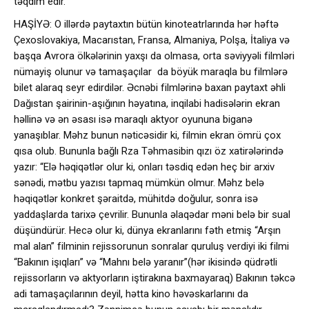
təqdim edir.
HAŞİYƏ: O illərdə paytaxtın bütün kinoteatrlarında hər həftə
Çexoslovakiya, Macarıstan, Fransa, Almaniya, Polşa, İtaliya və
başqa Avrora ölkələrinin yaxşı da olmasa, orta səviyyəli filmləri
nümayiş olunur və tamaşaçılar da böyük maraqla bu filmlərə
bilet alaraq seyr edirdilər. Əcnəbi filmlərinə baxan paytaxt əhli
Dağıstan şairinin-aşığının həyatına, inqilabi hadisələrin ekran
həllinə və ən əsası isə maraqlı aktyor oyununa biganə
yanaşıblar. Məhz bunun nəticəsidir ki, filmin ekran ömrü çox
qısa olub. Bununla bağlı Rza Təhmasibin qızı öz xatirələrində
yazır: “Elə həqiqətlər olur ki, onları təsdiq edən heç bir arxiv
sənədi, mətbu yazısı tapmaq mümkün olmur. Məhz belə
həqiqətlər konkret şəraitdə, mühitdə doğulur, sonra isə
yaddaşlarda tarixə çevrilir. Bununla əlaqədar məni belə bir sual
düşündürür. Hecə olur ki, dünya ekranlarını fəth etmiş “Arşın
mal alan” filminin rejissorunun sonralar quruluş verdiyi iki filmi
“Bakının işıqları” və “Mahnı belə yaranır”(hər ikisində qüdrətli
rejissorların və aktyorların iştirakına baxmayaraq) Bakının təkcə
adi tamaşaçılarının deyil, hətta kino həvəskarlarını da