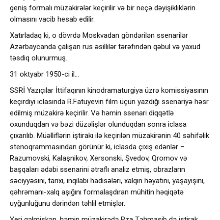
geniş formalı müzakirələr keçirilir və bir neçə dəyişikliklərin
olmasını vacib hesab edilir.
Xatırladaq ki, o dövrdə Moskvadan göndərilən ssenarilər
Azərbaycanda çalışan rus əsillilər tərəfindən qəbul və yaxud
təsdiq olunurmuş.
31 oktyabr 1950-ci il…
SSRİ Yazıçılar İttifaqının kinodramaturgiya üzrə komissiyasının
keçirdiyi iclasında R.Fatuyevin film üçün yazdığı ssenariyə həsr
edilmiş müzakirə keçirilir. Və həmin ssenari diqqətlə
oxunduqdan və bəzi düzəlişlər olunduqdan sonra iclasa
çıxarılıb. Müəlliflərin iştirakı ilə keçirilən müzakirənin 40 səhifəlik
stenoqrammasından görünür ki, iclasda çıxış edənlər –
Razumovski, Kalaşnikov, Xersonski, Şvedov, Qromov və
başqaları ədəbi ssenarini ətraflı analiz etmiş, obrazların
səciyyəsini, tarixi, inqilabi hadisələri, xalqın həyatını, yaşayışını,
qəhrəmanı-xalq aşığını formalaşdıran mühitin həqiqətə
uyğunluğunu dərindən təhlil etmişlər.
Yeri gəlmişkən, həmin müzakirədə Rza Təhmasib də iştirak