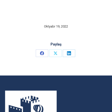
Oktyabr 19, 2022
Paylaş
Share
Share
Share
on
on
on
Facebook
X
LinkedIn