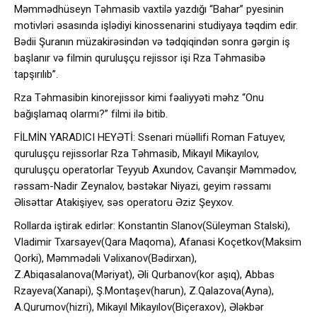
Məmmədhüseyn Təhmasib vaxtilə yazdığı “Bahar” pyesinin
motivləri əsasında işlədiyi kinossenarini studiyaya təqdim edir.
Bədii Şuranın müzakirəsindən və tədqiqindən sonra gərgin iş
başlanır və filmin quruluşçu rejissor işi Rza Təhmasibə
tapşırılıb”.
Rza Təhmasibin kinorejissor kimi fəaliyyəti məhz “Onu
bağışlamaq olarmı?” filmi ilə bitib.
FİLMİN YARADICI HEYƏTİ: Ssenari müəllifi Roman Fatuyev,
quruluşçu rejissorlar Rza Təhmasib, Mikayıl Mikayılov,
quruluşçu operatorlar Teyyub Axundov, Cavanşir Məmmədov,
rəssam-Nadir Zeynalov, bəstəkar Niyazi, geyim rəssamı
Əlisəttar Atakişiyev, səs operatoru Əziz Şeyxov.
Rollarda iştirak edirlər: Konstantin Slanov(Süleyman Stalski),
Vladimir Txarsayev(Qara Maqoma), Afanasi Koçetkov(Maksim
Qorki), Məmmədəli Vəlixanov(Bədirxan),
Z.Abiqasalanova(Məriyat), Əli Qurbanov(kor aşıq), Abbas
Rzayeva(Xanapi), Ş.Montaşev(harun), Z.Qalazova(Ayna),
A.Qurumov(hizri), Mikayıl Mikayılov(Biçeraxov), Ələkbər