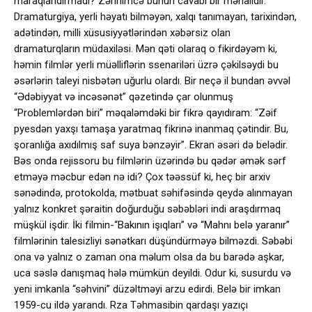
maraqlandırmadı? Zənnimcə bunun cavabı bir mənalıdır.
Dramaturgiya, yerli həyatı bilməyən, xalqı tanımayan, tarixindən,
adətindən, milli xüsusiyyətlərindən xəbərsiz olan
dramaturqların müdaxiləsi. Mən qəti olaraq o fikirdəyəm ki,
həmin filmlər yerli müəlliflərin ssenariləri üzrə çəkilsəydi bu
əsərlərin taleyi nisbətən uğurlu olardı. Bir neçə il bundan əvvəl
“Ədəbiyyat və incəsənət” qəzetində çar olunmuş
“Problemlərdən biri” məqaləmdəki bir fikrə qayıdıram: “Zəif
pyesdən yaxşı tamaşa yaratmaq fikrinə inanmaq çətindir. Bu,
şoranlığa axıdılmış saf suya bənzəyir”. Ekran əsəri də belədir.
Bəs onda rejissoru bu filmlərin üzərində bu qədər əmək sərf
etməyə məcbur edən nə idi? Çox təəssüf ki, heç bir arxiv
sənədində, protokolda, mətbuat səhifəsində qeydə alınmayan
yalnız konkret şəraitin doğurduğu səbəbləri indi araşdırmaq
müşkül işdir. İki filmin-“Bakının işıqları” və “Mahnı belə yaranır”
filmlərinin talesizliyi sənətkarı düşündürməyə bilməzdi. Səbəbi
ona və yalnız o zaman ona məlum olsa da bu barədə aşkar,
uca səslə danışmaq hələ mümkün deyildi. Odur ki, susurdu və
yeni imkanla “səhvini” düzəltməyi arzu edirdi. Belə bir imkan
1959-cu ildə yarandı. Rza Təhmasibin qardaşı yazıçı