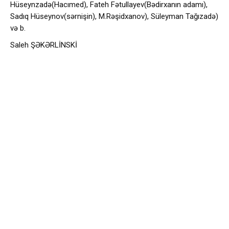
Hüseynzadə(Hacımed), Fateh Fətullayev(Bədirxanın adamı),
Sadıq Hüseynov(sərnişin), M.Rəşidxanov), Süleyman Tağızadə)
və b.
Saleh ŞƏKƏRLİNSKİ