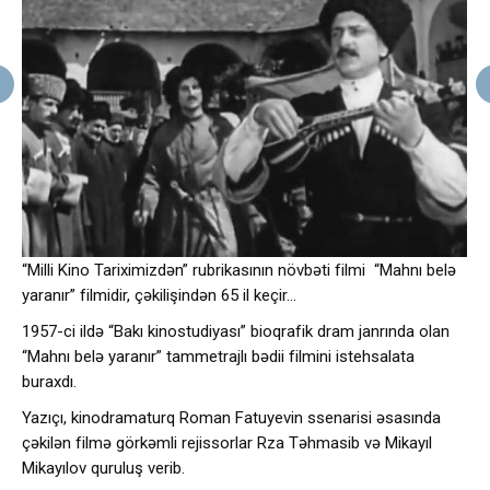
“Milli Kino Tariximizdən” rubrikasının növbəti filmi “Mahnı belə
yaranır” filmidir, çəkilişindən 65 il keçir…
1957-ci ildə “Bakı kinostudiyası” bioqrafik dram janrında olan
“Mahnı belə yaranır” tammetrajlı bədii filmini istehsalata
buraxdı.
Yazıçı, kinodramaturq Roman Fatuyevin ssenarisi əsasında
çəkilən filmə görkəmli rejissorlar Rza Təhmasib və Mikayıl
Mikayılov quruluş verib.