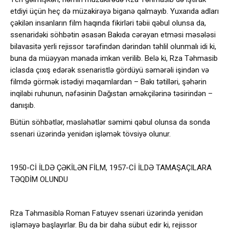
etdiyi üçün heç də müzakirəyə biganə qalmayıb. Yuxarıda adları
çəkilən insanların film haqında fikirləri təbii qəbul olunsa da,
ssenaridəki söhbətin əsasən Bakıda cərəyan etməsi məsələsi
bilavasitə yerli rejissor tərəfindən dərindən təhlil olunmalı idi ki,
buna da müəyyən mənada imkan verilib. Belə ki, Rza Təhmasib
iclasda çıxış edərək ssenaristlə gördüyü səmərəli işindən və
filmdə görmək istədiyi məqamlardan – Bakı tətilləri, şəhərin
inqilabi ruhunun, nəfəsinin Dağıstan əməkçilərinə təsirindən –
danışıb.
Bütün söhbətlər, məsləhətlər səmimi qəbul olunsa da sonda
ssenari üzərində yenidən işləmək tövsiyə olunur.
1950-Cİ İLDƏ ÇƏKİLƏN FİLM, 1957-Cİ İLDƏ TAMAŞAÇILARA
TƏQDİM OLUNDU
Rza Təhmasiblə Roman Fatuyev ssenari üzərində yenidən
işləməyə başlayırlar. Bu da bir daha sübut edir ki, rejissor