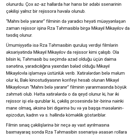
olunurdu. Çox az-az hallarda hər hansı bir ədəbi ssenarinin
çəkilişi yalnız bir rejissora həvalə olunub.
“Mahnı belə yaranır” filminin də yaradıcı heyəti müəyyənləşən
zaman rejissor işinə Rza Təhmasiblə birgə Mikayıl Mikayılov da
təsdiq olunur.
Ümumiyyətlə isə Rza Təhmasibin quruluş verdiyi filmlərin
əksəriyətində Mikayıl Mikayılov da rejissor kimi çalışıb. Ola
bilsin ki, Təhmasib bu seçimdə azad olduğu üçün daima
sənətinə, yaradıcılığına yaxından bələd olduğu Mikayıl
Mikayılovla işləməyə üstünlük verib. Xatirələrdən belə məlum
olur ki, Bakı kinostudiyasının korifeyi hesab olunan Mikayıl
Mikayılovun “Mahnı belə yaranır” filminin yaranmasında böyük
zəhməti olub. Hətta xatirələrdə o da qeyd olunur ki, hər iki
rejissor işi elə qurublar ki, çəkiliş prosesində bir-birinə nəinki
mane olmaq, əksinə biri digərinə bu və ya başqa məsələnin-
epizodun, kadrın və s. həllində köməklik göstəriblər.
Filmin sınaq çəkilişlərinə bir neçə ay vaxt ayrılmasına
baxmayaraq sonda Rza Təhmasibin ssenariyə əsasən rollara