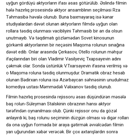
uyğun gördüyü aktyorların ifası əsas götürülüb. Əslində filmin
hələ hazırlıq prosesində aktyor ansamblının seçilməsi Rza
Təhmasibə həvalə olunub. Buna baxmayaraq isə kənar
studiyalardan dəvət olunan aktyorların filmdə uyğun olan
rollara təsdiq olunması vacibliyini Təhmasib bir an da olsun
unutmayıb. Və təqdimatı gözləmədən Sovet kinosunun
görkəmli aktyorlarının bir neçəsini Maqoma rolunun sınağına
dəvət edib. Onlar arasında Çerkasov, Otello rolunun məhşur
ifaçılarından biri olan Vladimir Vasilyeviç Txapsayevin adını
çəkmək olar. Sonda üstünlük V.Txarsayevin ifasına verilmiş və
o Maqoma roluna təsdiq olunmuşdur. Dramatik obraz hesab
olunan Bədirxan roluna isə Azərbaycan səhnəsinin unudulmaz
komediya ustası Məmmədəli Vəlixanov təsdiq olunub.
Filmin hazırlıq prosesində rejissoru əsas düşündürən məsələ
baş rolun-Süleyman Stalskinin obrazının hansı aktyor
tərəfindən oynanılması olub. Çünki rejissor onu da gözəl
anlayırdı ki, baş rolunu seçiminin düzgün olması və digər rolları
da ona uyğun formada bir araya gətirmək əvvəlcədən filmin
yarı uğurundan xəbər verəcək. Bir çox axtarışlardın sonra