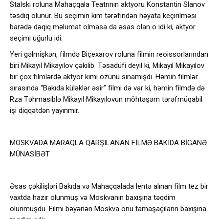
Stalski roluna Mahaçqala Teatrının aktyoru Konstantin Slanov
təsdiq olunur. Bu seçimin kim tərəfindən həyata keçirilməsi
barədə dəqiq məlumat olmasa da əsas olan o idi ki, aktyor
seçimi uğurlu idi.
Yeri gəlmişkən, filmdə Biçexarov roluna filmin reоissorlarından
biri Mikayıl Mikayılov çəkilib. Təsadüfi deyil ki, Mikayıl Mikayılov
bir çox filmlərdə aktyor kimi özünü sınamışdı. Həmin filmlər
sırasında “Bakıda küləklər əsir” filmi də var ki, həmin filmdə də
Rza Təhmasiblə Mikayıl Mikayılovun möhtəşəm tərəfmüqabil
işi diqqətdən yayınmır.
MOSKVADA MARAQLA QARŞILANAN FİLMƏ BAKIDA BİGANƏ
MÜNASİBƏT
Əsas çəkilişləri Bakıda və Mahaçqalada lentə alınan film tez bir
vaxtda hazır olunmuş və Moskvanın baxışına təqdim
olunmuşdu. Filmi bəyənən Moskva onu tamaşaçıların baxışına