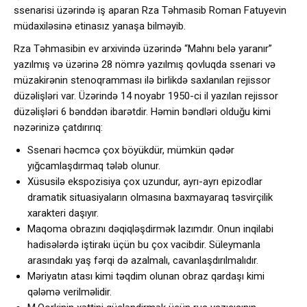
ssenarisi üzərində iş aparan Rza Təhmasib Roman Fatuyevin
müdaxiləsinə etinasız yanaşa bilməyib.
Rza Təhmasibin ev arxivində üzərində “Mahnı belə yaranır”
yazılmış və üzərinə 28 nömrə yazılmış qovluqda ssenari və
müzakirənin stenoqramması ilə birlikdə saxlanılan rejissor
düzəlişləri var. Üzərində 14 noyabr 1950-ci il yazılan rejissor
düzəlişləri 6 bənddən ibarətdir. Həmin bəndləri olduğu kimi
nəzərinizə çatdırırıq:
Ssenari həcmcə çox böyükdür, mümkün qədər
yığcamlaşdırmaq tələb olunur.
Xüsusilə ekspozisiya çox uzundur, ayrı-ayrı epizodlar
dramatik situasiyaların olmasına baxmayaraq təsvirçilik
xarakteri daşıyır.
Maqoma obrazını dəqiqləşdirmək lazımdır. Onun inqilabi
hadisələrdə iştirakı üçün bu çox vacibdir. Süleymanla
arasındakı yaş fərqi də azalmalı, cavanlaşdırılmalıdır.
Məriyatın atası kimi təqdim olunan obraz qardaşı kimi
qələmə verilməlidir.