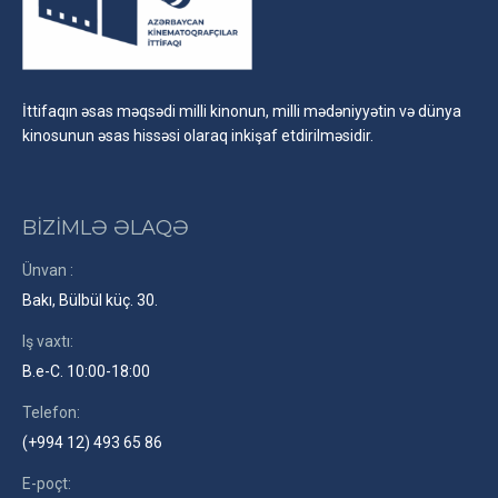
İttifaqın əsas məqsədi milli kinonun, milli mədəniyyətin və dünya
kinosunun əsas hissəsi olaraq inkişaf etdirilməsidir.
BİZİMLƏ ƏLAQƏ
Ünvan :
Bakı, Bülbül küç. 30.
Iş vaxtı:
B.e-C. 10:00-18:00
Telefon:
(+994 12) 493 65 86
E-poçt: