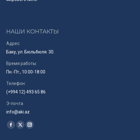
НАШИ КОНТАКТЫ
Адрес:
Баку, ул. Бюльбюля. 30.
Время работы:
Пн.-Пт., 10:00-18:00
Телефон:
(+994 12) 493 65 86
Э-почта
info@aki.az
Найдите нас:
Facebook
X
Instagram
page
page
page