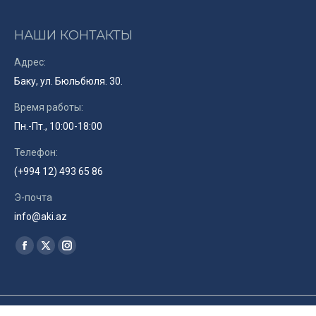
НАШИ КОНТАКТЫ
Адрес:
Баку, ул. Бюльбюля. 30.
Время работы:
Пн.-Пт., 10:00-18:00
Телефон:
(+994 12) 493 65 86
Э-почта
info@aki.az
Найдите нас:
Facebook
X
Instagram
page
page
page
opens
opens
opens
in
in
in
© Союз Кинематографистов Азербайджана. 2019. Site by
RENLEY