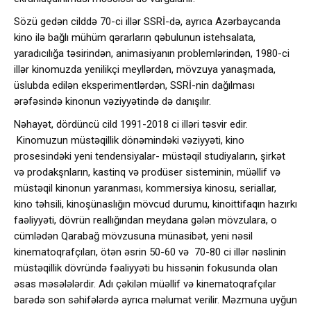
Sözü gedən cilddə 70-ci illər SSRİ-də, ayrıca Azərbaycanda
kino ilə bağlı mühüm qərarların qəbulunun istehsalata,
yaradıcılığa təsirindən, animasiyanın problemlərindən, 1980-ci
illər kinomuzda yenilikçi meyllərdən, mövzuya yanaşmada,
üslubda edilən eksperimentlərdən, SSRİ-nin dağılması
ərəfəsində kinonun vəziyyətində də danışılır.
Nəhayət, dördüncü cild 1991-2018 ci illəri təsvir edir.
Kinomuzun müstəqillik dönəmindəki vəziyyəti, kino
prosesindəki yeni tendensiyalar- müstəqil studiyaların, şirkət
və prodakşnların, kastinq və prodüser sisteminin, müəllif və
müstəqil kinonun yaranması, kommersiya kinosu, seriallar,
kino təhsili, kinoşünaslığın mövcud durumu, kinoittifaqın hazırkı
faəliyyəti, dövrün reallığından meydana gələn mövzulara, o
cümlədən Qarabağ mövzusuna münasibət, yeni nəsil
kinematoqrafçıları, ötən əsrin 50-60 və 70-80 ci illər nəslinin
müstəqillik dövründə fəaliyyəti bu hissənin fokusunda olan
əsas məsələlərdir. Adı çəkilən müəllif və kinematoqrafçılar
barədə son səhifələrdə ayrıca məlumat verilir. Məzmuna uyğun