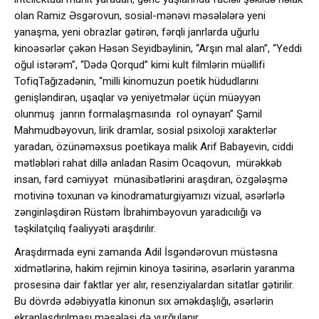
olan Ramiz Əsgərovun, sosial-mənəvi məsələlərə yeni
yanaşma, yeni obrazlar gətirən, fərqli janrlarda uğurlu
kinoəsərlər çəkən Həsən Seyidbəylinin, “Arşın mal alan”, “Yeddi
oğul istərəm”, “Dədə Qorqud” kimi kult filmlərin müəllifi
TofiqTağızadənin, “milli kinomuzun poetik hüdudlarını
genişləndirən, uşaqlar və yeniyetmələr üçün müəyyən
olunmuş janrın formalaşmasında rol oynayan” Şamil
Mahmudbəyovun, lirik dramlar, sosial psixoloji xarakterlər
yaradan, özünəməxsus poetikaya malik Arif Babayevin, ciddi
mətləbləri rahat dillə anladan Rasim Ocaqovun, mürəkkəb
insan, fərd cəmiyyət münasibətlərini araşdıran, özgələşmə
motivinə toxunan və kinodramaturgiyamızı vizual, əsərlərlə
zənginləşdirən Rüstəm İbrahimbəyovun yaradıcılığı və
təşkilatçılıq fəaliyyəti araşdırılır.
Araşdırmada eyni zamanda Adil İsgəndərovun müstəsna
xidmətlərinə, hakim rejimin kinoya təsirinə, əsərlərin yaranma
prosesinə dair faktlar yer alır, resenziyalardan sitatlar gətirilir.
Bu dövrdə ədəbiyyatla kinonun sıx əməkdaşlığı, əsərlərin
ekranlaşdırılması məsələsi də vurğulanır.