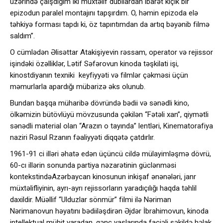
üzərində çaışdığım iki müxtəlif dubllardan ibarət kiçik bir
epizodun paralel montajını tapşırdım. O, həmin epizoda elə
təhkiyə forması tapdı ki, öz tapıntımdan da artıq bəyənib filmə
saldım”.
O cümlədən Əlisəttar Atakişiyevin rəssam, operator və rejissor
işindəki özəlliklər, Lətif Səfərovun kinoda təşkilati işi,
kinostdiyanın texniki keyfiyyəti və filmlər çəkməsi üçün
məmurlarla apardığı mübarizə əks olunub.
Bundan başqa müharibə dövründə bədii və sənədli kino,
ölkəmizin bütövlüyü mövzusunda çəkilən “Fətəli xan”, qiymətli
sənədli material olan “Arazın o tayında” lentləri, Kinematorafiya
naziri Rəsul Rzanın fəaliyyəti diqqətə çatdırlır.
1961-91 ci illəri əhatə edən üçüncü cildə mülayimləşmə dövrü,
60-cı illərin sonunda partiya nəzarətinin güclənməsi
kontekstindəAzərbaycan kinosunun inkişaf ənənələri, janr
müxtəlifliyinin, ayrı-ayrı rejissorların yaradıçılığı haqda təhlil
daxildir. Müəllif “Ulduzlar sönmür” filmi ilə Nəriman
Nərimanovun həyatını bədiiləşdirən Əjdər İbrahimovun, kinoda
intellektual mühit yaradan, gənc yaşlarında faciəli şəkildə həlak