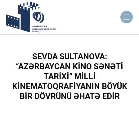
SEVDA SULTANOVA:
“AZƏRBAYCAN KINO SƏNƏTI
TARIXI” MILLI
KINEMATOQRAFIYANIN BÖYÜK
BIR DÖVRÜNÜ ƏHATƏ EDIR