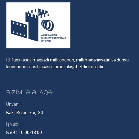
İttifaqın əsas məqsədi milli kinonun, milli mədəniyyətin və dünya
kinosunun əsas hissəsi olaraq inkişaf etdirilməsidir.
BİZİMLƏ ƏLAQƏ
Ünvan :
Bakı, Bülbül küç. 30.
Iş vaxtı:
B.e-C. 10:00-18:00