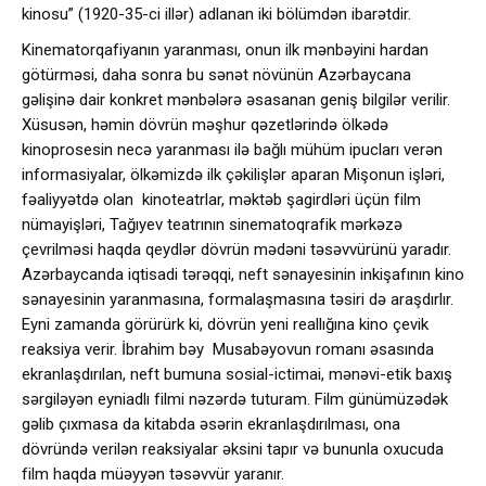
kinosu” (1920-35-ci illər) adlanan iki bölümdən ibarətdir.
Kinematorqafiyanın yaranması, onun ilk mənbəyini hardan
götürməsi, daha sonra bu sənət növünün Azərbaycana
gəlişinə dair konkret mənbələrə əsasanan geniş bilgilər verilir.
Xüsusən, həmin dövrün məşhur qəzetlərində ölkədə
kinoprosesin necə yaranması ilə bağlı mühüm ipucları verən
informasiyalar, ölkəmizdə ilk çəkilişlər aparan Mişonun işləri,
fəaliyyətdə olan kinoteatrlar, məktəb şagirdləri üçün film
nümayişləri, Tağıyev teatrının sinematoqrafik mərkəzə
çevrilməsi haqda qeydlər dövrün mədəni təsəvvürünü yaradır.
Azərbaycanda iqtisadi tərəqqi, neft sənayesinin inkişafının kino
sənayesinin yaranmasına, formalaşmasına təsiri də araşdırlır.
Eyni zamanda görürürk ki, dövrün yeni reallığına kino çevik
reaksiya verir. İbrahim bəy Musabəyovun romanı əsasında
ekranlaşdırılan, neft bumuna sosial-ictimai, mənəvi-etik baxış
sərgiləyən eyniadlı filmi nəzərdə tuturam. Film günümüzədək
gəlib çıxmasa da kitabda əsərin ekranlaşdırılması, ona
dövründə verilən reaksiyalar əksini tapır və bununla oxucuda
film haqda müəyyən təsəvvür yaranır.