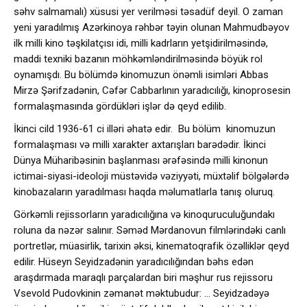
səhv salmamalı) xüsusi yer verilməsi təsadüf deyil. O zaman
yeni yaradılmış Azərkinoya rəhbər təyin olunan Mahmudbəyov
ilk milli kino təşkilatçısı idi, milli kadrların yetşidirilməsində,
maddi texniki bazanın möhkəmləndirilməsində böyük rol
oynamışdı. Bu bölümdə kinomuzun önəmli isimləri Abbas
Mirzə Şərifzadənin, Cəfər Cabbarlının yaradıcılığı, kinoprosesin
formalaşmasında gördükləri işlər də qeyd edilib.
İkinci cild 1936-61 ci illəri əhatə edir. Bu bölüm kinomuzun
formalaşması və milli xarakter axtarışları barədədir. İkinci
Dünya Müharibəsinin başlanması ərəfəsində milli kinonun
ictimai-siyasi-ideoloji müstəvidə vəziyyəti, müxtəlif bölgələrdə
kinobazaların yaradılması haqda məlumatlarla tanış oluruq.
Görkəmli rejissorların yaradıcılığına və kinoquruculuğundakı
roluna da nəzər salınır. Səməd Mərdanovun filmlərindəki canlı
portretlər, müasirlik, tarixin əksi, kinematoqrafik özəlliklər qeyd
edilir. Hüseyn Seyidzadənin yaradıcılığından bəhs edən
araşdırmada maraqlı parçalardan biri məşhur rus rejissoru
Vsevold Pudovkinin zəmanət məktubudur: … Seyidzadəyə