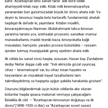
bəhs “Azərbaycan kino sənəti tarixi” adlı dörd cildlik
əhəmiyyətli kitab nəşr edib. Kitab milli kinematoqrafiya
yaranandan bəri günümüzədək böyük bir dövrü əhatə edir. Və
deyim ki, kinomuz haqda belə hərtərəfli, fundamental, əhatəli
təqdiqat ilk dəfədir ki, yayımlanır. Kitabın müəllifi,
kinoaraşdırmaçısı Nəriman Əbdülrəhmanlı təkcə kinonun
yaranma tarixini yox, istehsalat prosesini, sənətkar-məmur
münasibətlərini, maddi-texniki baza, kinorpokatla bağlı
məsələləri, həmçinin, yaradıcı prosesi bütünlüklə – rəssam
işindən tutmuş musiqiyədək geniş spekteri əhatə edib.
İlk cilddə bu sənət növü haqda, xüsusən, Həsən bəy Zərdabinin
dediyi fikirlər diqqəi cəlb edir: “İndi əlimizdə gözəl oyuncaq
cihaz – kinematoqraf var, bu cihaz insan həyatını və
heyvanların ən mürəkkəb həyat təzahürlərini tam
təkmilləşdirilmiş və həqiqətə uyğun şəkildə hərəkətdə göstərir”.
Oxucunu bilgiləndirmək üçün bütün cildlərdə əks olunan
bölümlər haqda qısaca məlumat verməyə çalışacağam.
Beləliklə ilk cild – “Azərbaycan kinosunun doğuluşu və ilk
dövrü”(1898-1920-ci illər) və “Azərbaycan sovet səssiz