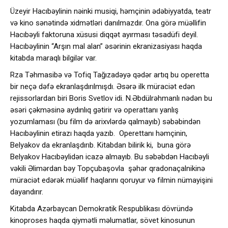
Üzeyir Hacıbəylinin nəinki musiqi, həmçinin ədəbiyyatda, teatr
və kino sənətində xidmətləri danılmazdır. Ona görə müəllifin
Hacıbəyli faktoruna xüsusi diqqət ayırması təsadüfi deyil.
Hacıbəylinin “Arşın mal alan” əsərinin ekranizasiyası haqda
kitabda maraqlı bilgilər var.
Rza Təhmasibə və Tofiq Tağızadəyə qədər artıq bu operetta
bir neçə dəfə ekranlaşdırılmışdı. Əsərə ilk müraciət edən
rejissorlardan biri Boris Svetlov idi. N.Əbdülrəhmanlı nədən bu
əsəri çəkməsinə aydınlıq gətirir və operattanı yanlış
yozumlaması (bu film də arixvlərdə qalmayıb) səbəbindən
Hacıbəylinin etirazı haqda yazıb. Operettanı həmçinin,
Belyakov da ekranlaşdırıb. Kitabdan bilirik ki, buna görə
Belyakov Hacıbəylidən icazə almayıb. Bu səbəbdən Hacıbəyli
vəkili Əlimərdan bəy Topçubaşovla şəhər qradonaçalnikinə
müraciət edərək müəllif haqlarını qoruyur və filmin nümayişini
dayandırır.
Kitabda Azərbaycan Demokratik Respublikası dövründə
kinoproses haqda qiymətli məlumatlar, sövet kinosunun