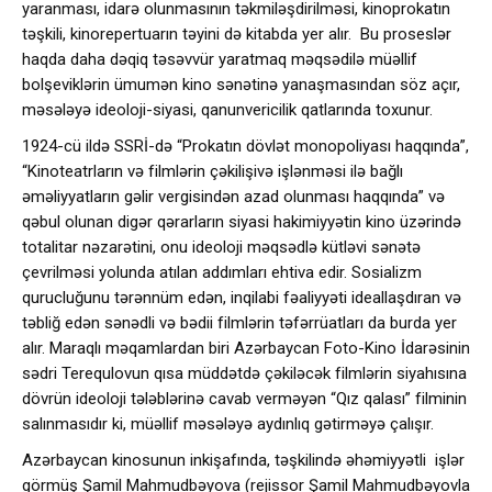
yaranması, idarə olunmasının təkmiləşdirilməsi, kinoprokatın
təşkili, kinorepertuarın təyini də kitabda yer alır. Bu proseslər
haqda daha dəqiq təsəvvür yaratmaq məqsədilə müəllif
bolşeviklərin ümumən kino sənətinə yanaşmasından söz açır,
məsələyə ideoloji-siyasi, qanunvericilik qatlarında toxunur.
1924-cü ildə SSRİ-də “Prokatın dövlət monopoliyası haqqında”,
“Kinoteatrların və filmlərin çəkilişivə işlənməsi ilə bağlı
əməliyyatların gəlir vergisindən azad olunması haqqında” və
qəbul olunan digər qərarların siyasi hakimiyyətin kino üzərində
totalitar nəzarətini, onu ideoloji məqsədlə kütləvi sənətə
çevrilməsi yolunda atılan addımları ehtiva edir. Sosializm
qurucluğunu tərənnüm edən, inqilabi fəaliyyəti ideallaşdıran və
təbliğ edən sənədli və bədii filmlərin təfərrüatları da burda yer
alır. Maraqlı məqamlardan biri Azərbaycan Foto-Kino İdarəsinin
sədri Terequlovun qısa müddətdə çəkiləcək filmlərin siyahısına
dövrün ideoloji tələblərinə cavab verməyən “Qız qalası” filminin
salınmasıdır ki, müəllif məsələyə aydınlıq gətirməyə çalışır.
Azərbaycan kinosunun inkişafında, təşkilində əhəmiyyətli işlər
görmüş Şamil Mahmudbəyova (rejissor Şamil Mahmudbəyovla