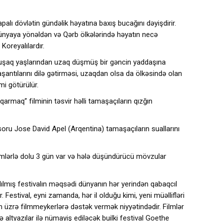
palı dövlətin gündəlik həyatına baxış bucağını dəyişdirir.
 dünyaya yönəldən və Qərb ölkələrində həyatın necə
Koreyalılardır.
n uşaq yaşlarından uzaq düşmüş bir gəncin yaddaşına
şantılarını dilə gətirməsi, uzaqdan olsa da ölkəsində olan
mi götürülür.
armaq” filminin təsvir həlli tamaşaçıların qızğın
oru Jose David Apel (Arqentina) tamaşaçıların suallarını
ilmlərlə dolu 3 gün var və hələ düşündürücü mövzular
adılmış festivalın məqsədi dünyanın hər yerindən qabaqcıl
. Festival, eyni zamanda, hər il olduğu kimi, yeni müəllifləri
lm üzrə filmmeykerlərə dəstək vermək niyyətindədir. Filmlər
də altyazılar ilə nümayiş ediləcək builki festival Goethe