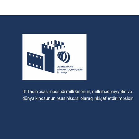
İttifaqın əsas məqsədi milli kinonun, milli mədəniyyətin və
dünya kinosunun əsas hissəsi olaraq inkişaf etdirilməsidir.