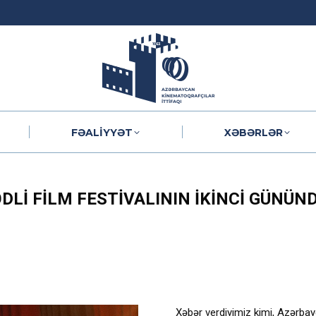
FƏALIYYƏT
XƏBƏRLƏR
FƏALIYYƏT
XƏBƏRLƏR
LI FILM FESTIVALININ İKINCI GÜNÜN
Xəbər verdiyimiz kimi, Azərbay