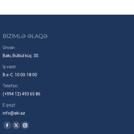
BİZİMLƏ ƏLAQƏ
Ünvan :
Bakı, Bülbül küç. 30.
Iş vaxtı:
B.e-C. 10:00-18:00
Telefon:
(+994 12) 493 65 86
E-poçt:
info@aki.az
Find us on:
Facebook
X
Instagram