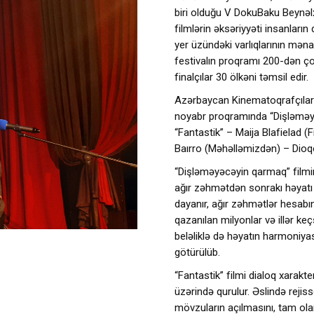
biri olduğu V DokuBaku Beynəlx
filmlərin əksəriyyəti insanların
yer üzündəki varlıqlarının mə
festivalın proqramı 200-dən ço
finalçılar 30 ölkəni təmsil edir.
Azərbaycan Kinematoqrafçılar İ
noyabr proqramında “Dişləməy
“Fantastik” – Maija Blafielad (
Baırro (Məhəlləmizdən) – Dioqo 
“Dişləməyəcəyin qarmaq” filmində
ağır zəhmətdən sonrakı həyatı
dayanır, ağır zəhmətlər hesabı
qazanılan milyonlar və illər 
beləliklə də həyatın harmoniy
götürülüb.
“Fantastik” filmi dialoq xarakte
üzərində qurulur. Əslində rejis
mövzuların açılmasını, tam ol