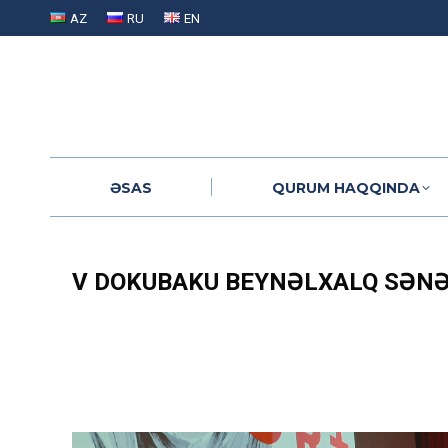
AZ
RU
EN
ƏSAS
QURUM HAQQINDA
ƏSAS
QURUM HAQQINDA
V DOKUBAKU BEYNƏLXALQ SƏNƏD