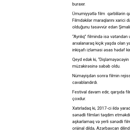
buraxır.
Ümumiyyətlə film qərblilərin qa
Filmdəkilər maraqlarını xarici
olduğunu təsəvvür edən Şimali 
“Ayrılıq” filmində isə vətəndə
arxalanaraq kiçik yaşda olan ya
inkişafı izləməsi əsas hədəf ki
Qeyd edək ki, “Dişləməyəcəyin q
müzakirəsinə səbəb oldu.
Nümayişdən sonra filmin rejiss
cavablandırdı.
Festival davam edir, qarşıda f
çoxdur.
Xatırladaq ki, 2017-ci ildə yar
sənədli filmləri təqdim etməkdir
aşkarlamaq və yerli sənədli fi
orijinal dildə, Azərbaycan dilin