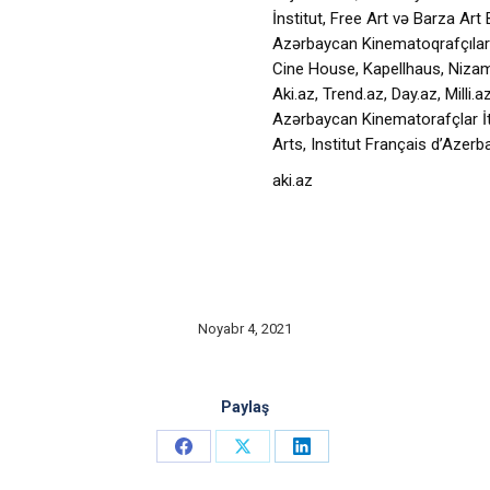
İnstitut, Free Art və Barza Art
Azərbaycan Kinematoqrafçılar 
Cine House, Kapellhaus, Nizam
Aki.az, Trend.az, Day.az, Milli
Azərbaycan Kinematorafçlar İtti
Arts, Institut Français d’Azer
aki.az
Noyabr 4, 2021
Paylaş
Share
Share
Share