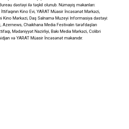
 Bureau dəstəyi ilə təşkil olunub. Nümayiş məkanları:
İttifaqının Kino Evi, YARAT Müasir İncəsənət Mərkəzi,
i Kino Mərkəzi, Daş Salnamə Muzeyi Informasiya dəstəyi:
.az, Azernews, Chaikhana Media Festivalın tərəfdaşları
faqı, Mədəniyyət Nazirliyi, Bakı Media Mərkəzi, Colibri
baïdjan və YARAT Müasir İncəsənət məkanıdır.