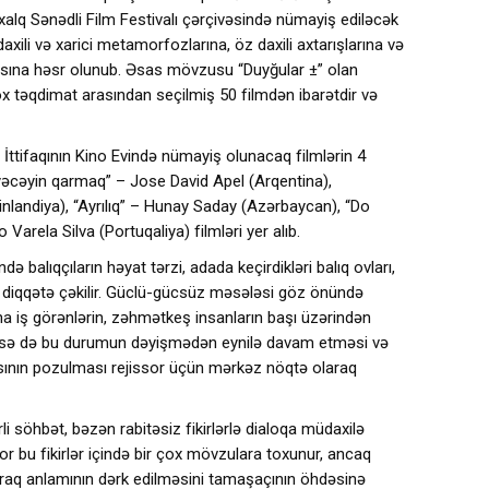
alq Sənədli Film Festivalı çərçivəsində nümayiş ediləcək
 daxili və xarici metamorfozlarına, öz daxili axtarışlarına və
nasına həsr olunub. Əsas mövzusu “Duyğular ±” olan
x təqdimat arasından seçilmiş 50 filmdən ibarətdir və
ttifaqının Kino Evində nümayiş olunacaq filmlərin 4
əcəyin qarmaq” – Jose David Apel (Arqentina),
Finlandiya), “Ayrılıq” – Hunay Saday (Azərbaycan), “Do
Varela Silva (Portuqaliya) filmləri yer alıb.
 balıqçıların həyat tərzi, adada keçirdikləri balıq ovları,
 diqqətə çəkilir. Güclü-gücsüz məsələsi göz önündə
na iş görənlərin, zəhmətkeş insanların başı üzərindən
keçsə də bu durumun dəyişmədən eynilə davam etməsi və
asının pozulması rejissor üçün mərkəz nöqtə olaraq
rli söhbət, bəzən rabitəsiz fikirlərlə dialoqa müdaxilə
sor bu fikirlər içində bir çox mövzulara toxunur, ancaq
araq anlamının dərk edilməsini tamaşaçının öhdəsinə