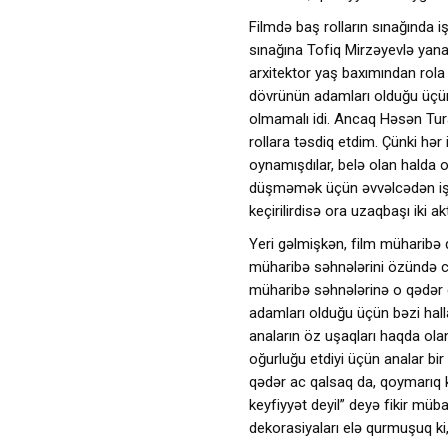
Filmdə baş rolların sınağında i
sınağına Tofiq Mirzəyevlə yanaş
arxitektor yaş baxımından rol
dövrünün adamları olduğu üçün 
olmamalı idi. Ancaq Həsən Tur
rollara təsdiq etdim. Çünki hər
oynamışdılar, belə olan halda 
düşməmək üçün əvvəlcədən işlə
keçirilirdisə ora uzaqbaşı iki ak
Yeri gəlmişkən, film müharib
müharibə səhnələrini özündə ca
müharibə səhnələrinə o qədər
adamları olduğu üçün bəzi hall
anaların öz uşaqları haqda olan
oğurluğu etdiyi üçün analar bir
qədər ac qalsaq da, qoymarıq ki
keyfiyyət deyil” deyə fikir müba
dekorasiyaları elə qurmuşuq k