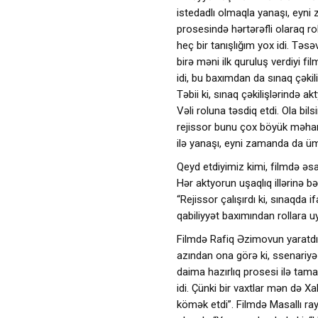
istedadlı olmaqla yanaşı, eyni
prosesində hərtərəfli olaraq ro
heç bir tanışlığım yox idi. Təsə
birə məni ilk quruluş verdiyi fil
idi, bu baxımdan da sınaq çəkili
Təbii ki, sınaq çəkilişlərində
Vəli roluna təsdiq etdi. Ola bi
rejissor bunu çox böyük məharə
ilə yanaşı, eyni zamanda da ümu
Qeyd etdiyimiz kimi, filmdə əsas
Hər aktyorun uşaqlıq illərinə 
“Rejissor çalışırdı ki, sınaqda i
qabiliyyət baxımından rollara u
Filmdə Rafiq Əzimovun yaratdığ
azından ona görə ki, ssenariyə
daima hazırlıq prosesi ilə tama
idi. Çünki bir vaxtlar mən də Xa
kömək etdi”. Filmdə Masallı ra