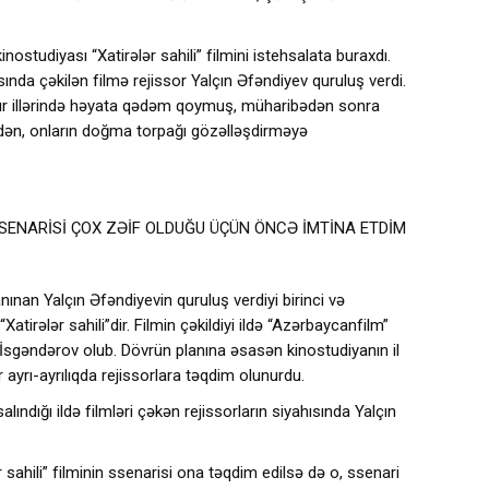
nostudiyası “Xatirələr sahili” filmini istehsalata buraxdı.
nda çəkilən filmə rejissor Yalçın Əfəndiyev quruluş verdi.
ğır illərində həyata qədəm qoymuş, müharibədən sonra
ndən, onların doğma torpağı gözəlləşdirməyə
SSENARİSİ ÇOX ZƏİF OLDUĞU ÜÇÜN ÖNCƏ İMTİNA ETDİM
anınan Yalçın Əfəndiyevin quruluş verdiyi birinci və
atirələr sahili”dir. Filmin çəkildiyi ildə “Azərbaycanfilm”
l İsgəndərov olub. Dövrün planına əsasən kinostudiyanın il
 ayrı-ayrılıqda rejissorlara təqdim olunurdu.
 salındığı ildə filmləri çəkən rejissorların siyahısında Yalçın
ər sahili” filminin ssenarisi ona təqdim edilsə də o, ssenari