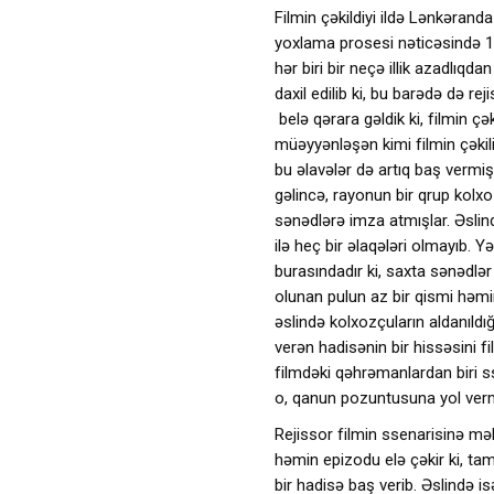
Filmin çəkildiyi ildə Lənkəran
yoxlama prosesi nəticəsində 
hər biri bir neçə illik azadlı
daxil edilib ki, bu barədə də r
belə qərara gəldik ki, filmin ç
müəyyənləşən kimi filmin çəkiliş
bu əlavələr də artıq baş vermiş
gəlincə, rayonun bir qrup kolx
sənədlərə imza atmışlar. Əslin
ilə heç bir əlaqələri olmayıb. Y
burasındadır ki, saxta sənədlər
olunan pulun az bir qismi həmi
əslində kolxozçuların aldanıld
verən hadisənin bir hissəsini f
filmdəki qəhrəmanlardan biri 
o, qanun pozuntusuna yol ver
Rejissor filmin ssenarisinə m
həmin epizodu elə çəkir ki, ta
bir hadisə baş verib. Əslində 