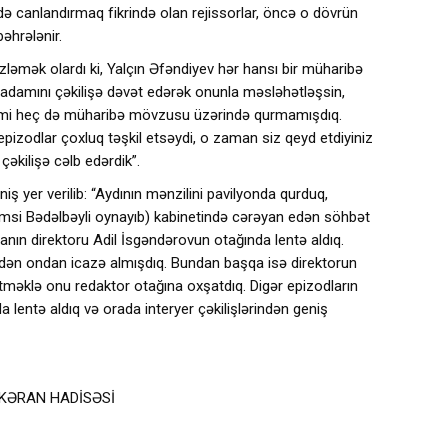
ə canlandırmaq fikrində olan rejissorlar, öncə o dövrün
əhrələnir.
gözləmək olardı ki, Yalçın Əfəndiyev hər hansı bir müharibə
n adamını çəkilişə dəvət edərək onunla məsləhətləşsin,
ilmi heç də müharibə mövzusu üzərində qurmamışdıq.
izodlar çoxluq təşkil etsəydi, o zaman siz qeyd etdiyiniz
çəkilişə cəlb edərdik”.
niş yer verilib: “Aydının mənzilini pavilyonda qurduq,
msi Bədəlbəyli oynayıb) kabinetində cərəyan edən söhbət
nın direktoru Adil İsgəndərovun otağında lentə aldıq.
ədən ondan icazə almışdıq. Bundan başqa isə direktorun
etməklə onu redaktor otağına oxşatdıq. Digər epizodların
a lentə aldıq və orada interyer çəkilişlərindən geniş
NKƏRAN HADİSƏSİ