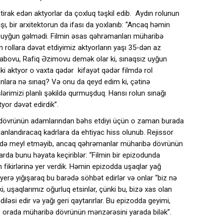
ştirak edən aktyorlar da çoxluq təşkil edib. Aydın rolunun
ı, bir arxitektorun da ifası da yoxlanıb: “Ancaq həmin
a uyğun gəlmədi. Filmin əsas qəhrəmanları müharibə
rollara dəvət etdiyimiz aktyorların yaşı 35-dən az
abovu, Rafiq Əzimovu demək olar ki, sınaqsız uyğun
 iki aktyor o vaxta qədər kifayət qədər filmdə rol
onlara nə sınaq? Və onu da qeyd edim ki, çətinə
rimizi planlı şəkildə qurmuşduq. Hansı rolun sınağı
tyor dəvət edirdik”.
ə dövrünün adamlarından bəhs etdiyi üçün o zaman burada
nlandıracaq kadrlara da ehtiyac hiss olunub. Rejissor
 də meyl etməyib, ancaq qəhrəmanlar müharibə dövrünün
arda bunu həyata keçiriblər: “Filmin bir epizodunda
 fikirlərinə yer verdik. Həmin epizodda uşaqlar yağ
 yerə yığışaraq bu barədə söhbət edirlər və onlar “biz nə
, uşaqlarımız oğurluq etsinlər, çünki bu, bizə xas olan
diləsi edir və yağı geri qaytarırlar. Bu epizodda geyimi,
i, orada müharibə dövrünün mənzərəsini yarada bilək”.