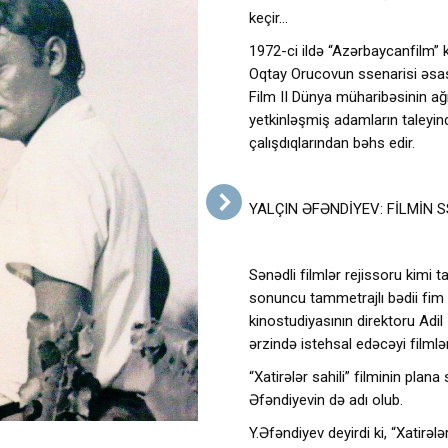
keçir…
1972-ci ildə “Azərbaycanfilm” ki
Oqtay Orucovun ssenarisi əsası
Film II Dünya müharibəsinin a
yetkinləşmiş adamların taleyi
çalışdıqlarından bəhs edir.
YALÇIN ƏFƏNDİYEV: FİLMİN 
Sənədli filmlər rejissoru kimi t
sonuncu tammetrajlı bədii fim “X
kinostudiyasının direktoru Adi
ərzində istehsal edəcəyi filmlər
“Xatirələr sahili” filminin plana
Əfəndiyevin də adı olub.
Y.Əfəndiyev deyirdi ki, “Xatirəl