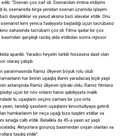
 edib: “Ssenari çox zəif idi. Ssenaridən imtina etdiyimi
tdi ki, ssenaristlə birgə yenidən ssenari üzərində işləyim.
bəzi dəyişikliklər və yaxud əksinə bəzi əlavələr etdik. Onu
ssenarist kimi yenicə fəaliyyətə başladığı üçün təcrübəsiz
 kino sahəsində təcrübəm çox idi. Filmə qədər bir çox
 baxımdan qarşılıqlı razılıq əldə etdikdən sonra rejissor
kildə aparılıb. Yaradıcı heyətin tərkib hissəsinə daxil olan
sor olaraq çalışıb.
min yaranmasında Ramiz Əliyevin böyük rolu olub:
rəmanların hər birinin uşaqlıq illərini yaradacaq kiçik yaşlı
rinin axtarışında Ramiz Əliyevin iştirakı oldu. Ramiz filmlərə
şlədiyi üçün bir növ onların hansı qabiliyyətə malik
dımdadır ki, uşaqların seçimi zamanı bir çox orta
axın, tanıdığı şəxslərin uşaqlarını kinostudiyaya gətirdi.
an həmkarlarım bir neçə uşağı bizə təqdim etdilər və
ını sınağa cəlb etdik. Beləliklə də 45-ə yaxın az yaşlı
 yoxladıq. Aktyorlara görünüş baxımından oxşarı olanları və
 rollara təsdiq etdik”.