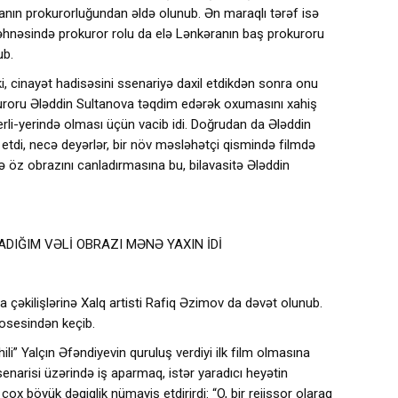
ranın prokurorluğundan əldə olunub. Ən maraqlı tərəf isə
əhnəsində prokuror rolu da elə Lənkəranın baş prokuroru
ub.
i, cinayət hadisəsini ssenariyə daxil etdikdən sonra onu
roru Ələddin Sultanova təqdim edərək oxumasını xahiş
erli-yerində olması üçün vacib idi. Doğrudan da Ələddin
tdi, necə deyərlər, bir növ məsləhətçi qismində filmdə
mdə öz obrazını canladırmasına bu, bilavasitə Ələddin
DIĞIM VƏLİ OBRAZI MƏNƏ YAXIN İDİ
 çəkilişlərinə Xalq artisti Rafiq Əzimov da dəvət olunub.
rosesindən keçib.
hili” Yalçın Əfəndiyevin quruluş verdiyi ilk film olmasına
enarisi üzərində iş aparmaq, istər yaradıcı heyətin
 böyük dəqiqlik nümayiş etdirirdi: “O, bir rejissor olaraq