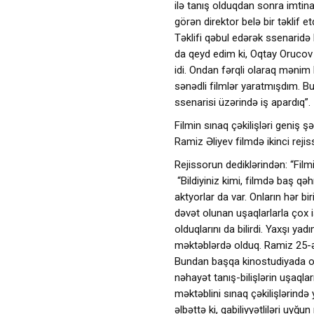
ilə tanış olduqdan sonra imtina
görən direktor belə bir təklif e
Təklifi qəbul edərək ssenaridə 
da qeyd edim ki, Oqtay Orucov 
idi. Ondan fərqli olaraq mənim
sənədli filmlər yaratmışdım. Bu
ssenarisi üzərində iş apardıq”.
Filmin sınaq çəkilişləri geniş şə
Ramiz Əliyev filmdə ikinci rejis
Rejissorun dediklərindən: “Fil
“Bildiyiniz kimi, filmdə baş qəh
aktyorlar da var. Onların hər bi
dəvət olunan uşaqlarlarla çox i
olduqlarını da bilirdi. Yaxşı ya
məktəblərdə olduq. Ramiz 25-ə y
Bundan başqa kinostudiyada ol
nəhayət tanış-bilişlərin uşaqlar
məktəblini sınaq çəkilişlərində
əlbəttə ki, qabiliyyətliləri uyğun