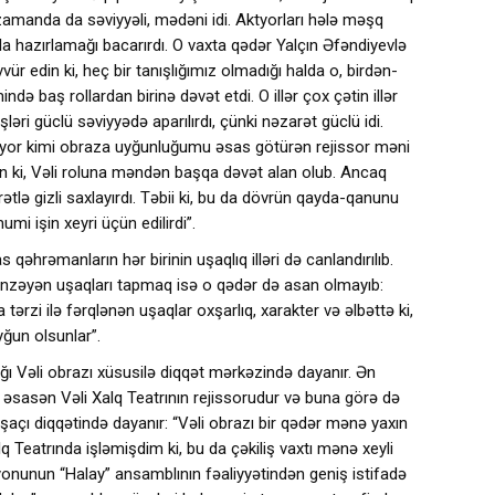
 zamanda da səviyyəli, mədəni idi. Aktyorları hələ məşq
la hazırlamağı bacarırdı. O vaxta qədər Yalçın Əfəndiyevlə
vvür edin ki, heç bir tanışlığımız olmadığı halda o, birdən-
mində baş rollardan birinə dəvət etdi. O illər çox çətin illər
şləri güclü səviyyədə aparılırdı, çünki nəzarət güclü idi.
 aktyor kimi obraza uyğunluğumu əsas götürən rejissor məni
lsin ki, Vəli roluna məndən başqa dəvət alan olub. Ancaq
tlə gizli saxlayırdı. Təbii ki, bu da dövrün qayda-qanunu
mi işin xeyri üçün edilirdi”.
 qəhrəmanların hər birinin uşaqlıq illəri də canlandırılıb.
bənzəyən uşaqları tapmaq isə o qədər də asan olmayıb:
fa tərzi ilə fərqlənən uşaqlar oxşarlıq, xarakter və əlbəttə ki,
yğun olsunlar”.
ı Vəli obrazı xüsusilə diqqət mərkəzində dayanır. Ən
 əsasən Vəli Xalq Teatrının rejissorudur və buna görə də
şaçı diqqətində dayanır: “Vəli obrazı bir qədər mənə yaxın
lq Teatrında işləmişdim ki, bu da çəkiliş vaxtı mənə xeyli
yonunun “Halay” ansamblının fəaliyyətindən geniş istifadə