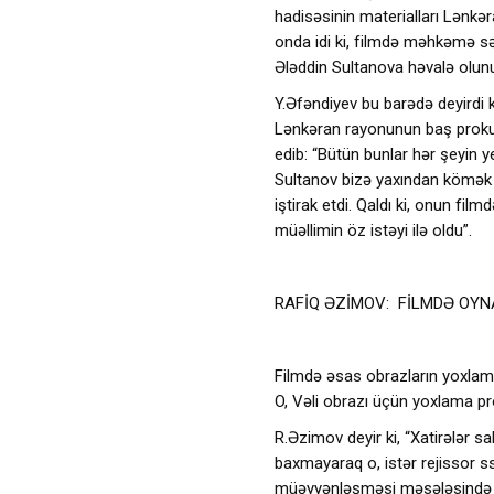
hadisəsinin materialları Lənkə
onda idi ki, filmdə məhkəmə s
Ələddin Sultanova həvalə olun
Y.Əfəndiyev bu barədə deyirdi k
Lənkəran rayonunun baş proku
edib: “Bütün bunlar hər şeyin y
Sultanov bizə yaxından kömək e
iştirak etdi. Qaldı ki, onun fil
müəllimin öz istəyi ilə oldu”.
RAFİQ ƏZİMOV: FİLMDƏ OYNA
Filmdə əsas obrazların yoxlama
O, Vəli obrazı üçün yoxlama p
R.Əzimov deyir ki, “Xatirələr sa
baxmayaraq o, istər rejissor ss
müəyyənləşməsi məsələsində çox