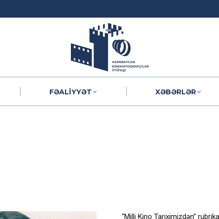
FƏALIYYƏT
XƏBƏRLƏR
FƏALIYYƏT
XƏBƏRLƏR
“Milli Kino Tariximizdən” rubrikas