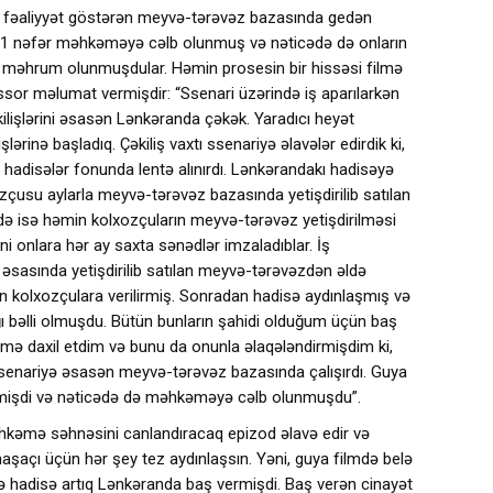
da fəaliyyət göstərən meyvə-tərəvəz bazasında gedən
11 nəfər məhkəməyə cəlb olunmuş və nəticədə də onların
qdan məhrum olunmuşdular. Həmin prosesin bir hissəsi filmə
ejissor məlumat vermişdir: “Ssenari üzərində iş aparılarkən
əkilişlərini əsasən Lənkəranda çəkək. Yaradıcı heyət
lərinə başladıq. Çəkiliş vaxtı ssenariyə əlavələr edirdik ki,
 hadisələr fonunda lentə alınırdı. Lənkərandakı hadisəyə
ozçusu aylarla meyvə-tərəvəz bazasında yetişdirilib satılan
də isə həmin kolxozçuların meyvə-tərəvəz yetişdirilməsi
əni onlara hər ay saxta sənədlər imzaladıblar. İş
 əsasında yetişdirilib satılan meyvə-tərəvəzdən əldə
n kolxozçulara verilirmiş. Sonradan hadisə aydınlaşmış və
ığı bəlli olmuşdu. Bütün bunların şahidi olduğum üçün baş
ilmə daxil etdim və bunu da onunla əlaqələndirmişdim ki,
ssenariyə əsasən meyvə-tərəvəz bazasında çalışırdı. Guya
mişdi və nəticədə də məhkəməyə cəlb olunmuşdu”.
əhkəmə səhnəsini canlandıracaq epizod əlavə edir və
maşaçı üçün hər şey tez aydınlaşsın. Yəni, guya filmdə belə
isə hadisə artıq Lənkəranda baş vermişdi. Baş verən cinayət