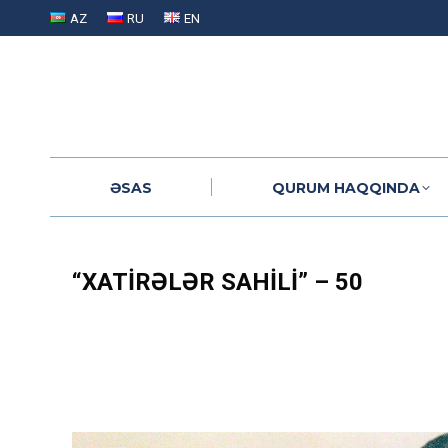
AZ
RU
EN
ƏSAS
QURUM HAQQINDA
ƏSAS
QURUM HAQQINDA
“XATIRƏLƏR SAHILI” – 50