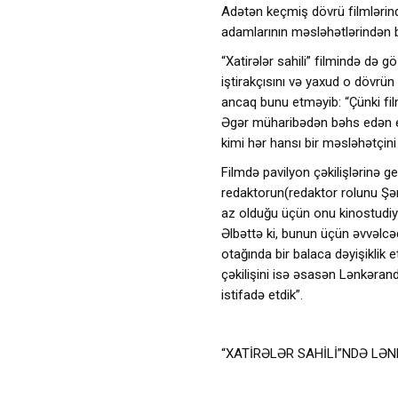
Adətən keçmiş dövrü filmlərind
adamlarının məsləhətlərindən b
“Xatirələr sahili” filmində də 
iştirakçısını və yaxud o dövrü
ancaq bunu etməyib: “Çünki f
Əgər müharibədən bəhs edən ep
kimi hər hansı bir məsləhətçini 
Filmdə pavilyon çəkilişlərinə ge
redaktorun(redaktor rolunu Şə
az olduğu üçün onu kinostudiya
Əlbəttə ki, bunun üçün əvvəlc
otağında bir balaca dəyişiklik 
çəkilişini isə əsasən Lənkərand
istifadə etdik”.
“XATİRƏLƏR SAHİLİ”NDƏ LƏ