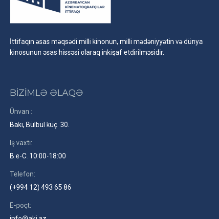
İttifaqın əsas məqsədi milli kinonun, milli mədəniyyətin və dünya
kinosunun əsas hissəsi olaraq inkişaf etdirilməsidir.
BİZİMLƏ ƏLAQƏ
Ünvan :
Bakı, Bülbül küç. 30.
Iş vaxtı:
B.e-C. 10:00-18:00
Telefon:
(+994 12) 493 65 86
E-poçt:
info@aki.az