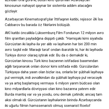
kinosunun nəhayət qaynar bir sistemlə addım atacağını
gözləyir.
Azərbaycan Kinematoqrafçılar İttifaqının katibi, rejissor Əli İsa
Cabbarov bu barədə öz fikirlərini bölüşüb.
AKİ katibi öncəliklə Lüksemburq Film Fondunun 12 milyon avro
film qrantları payladığına diqqəti çəkib: “Həmişəki kimi siyahıda
Gürcüstan iki layihə ilə yer alıb və layihənin hər biri 200 min
avro təşkil edir. Maraqlı tərəf ondan ibarətdir ki, hər iki layihədə
Türkiyə donor olaraq iştirak edir. Bu da o deməkdir ki,
Gürcüstan kinosu Türk kino bazarının istifadəsi baxımından
ağıllı tərpənərək onları donor kimi istifadə edib. Gürcülərdən
Türkiyəyə daha yaxın olan bizlər isə, onlarla bir şübhəli layihəyə
pul vermişik, indi əvvəlkindən də şübhəli layihəyə pul verəcəyik
və ya artıq başlamışıq verməyə. 6 milyon yarım büdcəsi olan
kino milyardlarla dövriyyəsi olan kino bazarına yatırım edir.
Burda məntiq var və ya yoxdu, onu demək çətindir, ancaq tam
əksi olmalı idi. Gürcüstanın layihələrinin birində Azərbaycanda
iki uğurlu filmin həmssenaristi olmuş ssenarist Roelof