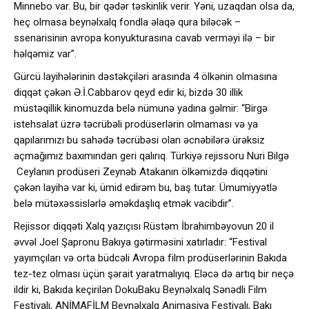
Minnebo var. Bu, bir qədər təskinlik verir. Yəni, uzaqdan olsa da,
heç olmasa beynəlxalq fondla əlaqə qura biləcək –
ssenarisinin avropa konyukturasına cavab verməyi ilə – bir
həlqəmiz var”.
Gürcü layihələrinin dəstəkçiləri arasında 4 ölkənin olmasına
diqqət çəkən Ə.İ.Cabbarov qeyd edir ki, bizdə 30 illik
müstəqillik kinomuzda belə nümunə yadına gəlmir: “Birgə
istehsalat üzrə təcrübəli prodüserlərin olmaması və ya
qapılarımızı bu sahədə təcrübəsi olan əcnəbilərə ürəksiz
açmağımız baxımından geri qalırıq. Türkiyə rejissoru Nuri Bilgə
Ceylanın prodüseri Zeynəb Atakanın ölkəmizdə diqqətini
çəkən layihə var ki, ümid edirəm bu, baş tutar. Ümumiyyətlə
belə mütəxəssislərlə əməkdaşlıq etmək vacibdir”.
Rejissor diqqəti Xalq yazıçısı Rüstəm İbrahimbəyovun 20 il
əvvəl Joel Şapronu Bakıya gətirməsini xatırladır: “Festival
yayımçıları və orta büdcəli Avropa film prodüserlərinin Bakıda
tez-tez olması üçün şərait yaratmalıyıq. Eləcə də artıq bir neçə
ildir ki, Bakıda keçirilən DokuBaku Beynəlxalq Sənədli Film
Festivalı, ANİMAFİLM Beynəlxalq Animasiya Festivalı, Bakı