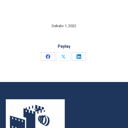
Dekabr 1, 2022
Paylaş
Share
Share
Share
on
on
on
Facebook
X
LinkedIn