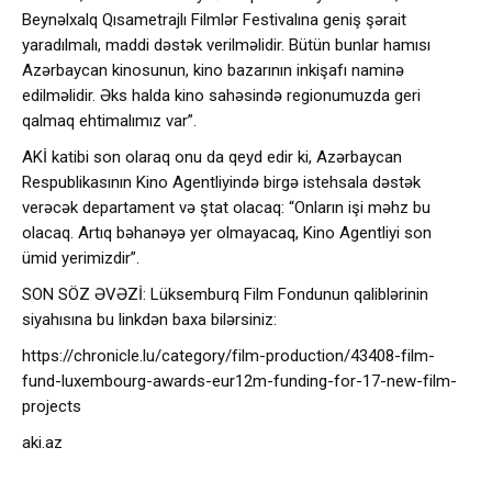
Beynəlxalq Qısametrajlı Filmlər Festivalına geniş şərait
yaradılmalı, maddi dəstək verilməlidir. Bütün bunlar hamısı
Azərbaycan kinosunun, kino bazarının inkişafı naminə
edilməlidir. Əks halda kino sahəsində regionumuzda geri
qalmaq ehtimalımız var”.
AKİ katibi son olaraq onu da qeyd edir ki, Azərbaycan
Respublikasının Kino Agentliyində birgə istehsala dəstək
verəcək departament və ştat olacaq: “Onların işi məhz bu
olacaq. Artıq bəhanəyə yer olmayacaq, Kino Agentliyi son
ümid yerimizdir”.
SON SÖZ ƏVƏZİ: Lüksemburq Film Fondunun qaliblərinin
siyahısına bu linkdən baxa bilərsiniz:
https://chronicle.lu/category/film-production/43408-film-
fund-luxembourg-awards-eur12m-funding-for-17-new-film-
projects
aki.az