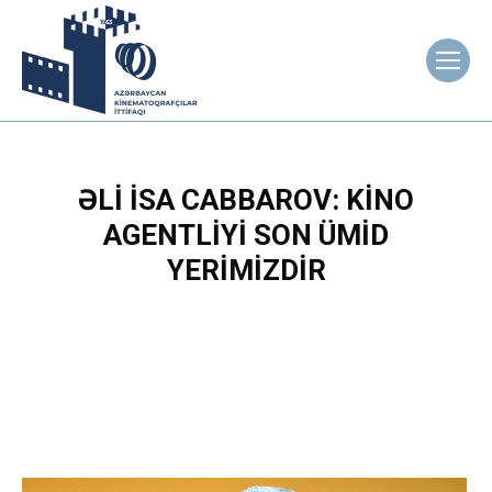
ƏLI İSA CABBAROV: KINO
AGENTLIYI SON ÜMID
YERIMIZDIR