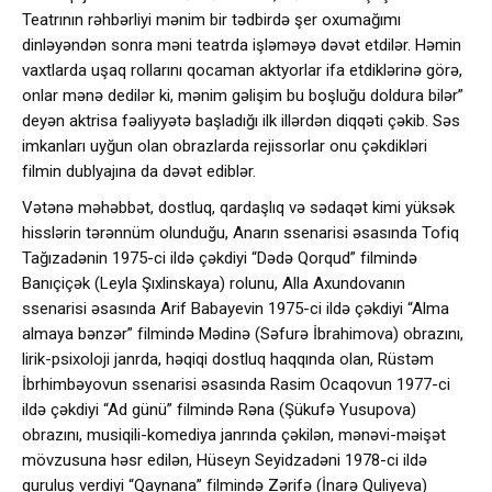
Teatrının rəhbərliyi mənim bir tədbirdə şer oxumağımı
dinləyəndən sonra məni teatrda işləməyə dəvət etdilər. Həmin
vaxtlarda uşaq rollarını qocaman aktyorlar ifa etdiklərinə görə,
onlar mənə dedilər ki, mənim gəlişim bu boşluğu doldura bilər”
deyən aktrisa fəaliyyətə başladığı ilk illərdən diqqəti çəkib. Səs
imkanları uyğun olan obrazlarda rejissorlar onu çəkdikləri
filmin dublyajına da dəvət ediblər.
Vətənə məhəbbət, dostluq, qardaşlıq və sədaqət kimi yüksək
hisslərin tərənnüm olunduğu, Anarın ssenarisi əsasında Tofiq
Tağızadənin 1975-ci ildə çəkdiyi “Dədə Qorqud” filmində
Banıçiçək (Leyla Şıxlinskaya) rolunu, Alla Axundovanın
ssenarisi əsasında Arif Babayevin 1975-ci ildə çəkdiyi “Alma
almaya bənzər” filmində Mədinə (Səfurə İbrahimova) obrazını,
lirik-psixoloji janrda, həqiqi dostluq haqqında olan, Rüstəm
İbrhimbəyovun ssenarisi əsasında Rasim Ocaqovun 1977-ci
ildə çəkdiyi “Ad günü” filmində Rəna (Şükufə Yusupova)
obrazını, musiqili-komediya janrında çəkilən, mənəvi-məişət
mövzusuna həsr edilən, Hüseyn Seyidzadəni 1978-ci ildə
quruluş verdiyi “Qaynana” filmində Zərifə (İnarə Quliyeva)