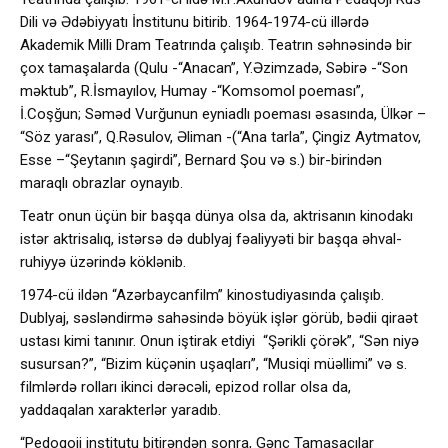
Dili və Ədəbiyyatı İnstitunu bitirib. 1964-1974-cü illərdə
Akademik Milli Dram Teatrında çalışıb. Teatrın səhnəsində bir
çox tamaşalarda (Qulu -“Anacan”, Y.Əzimzadə, Səbirə -“Son
məktub”, R.İsmayılov, Humay -“Komsomol poeması”,
İ.Coşğun; Səməd Vurğunun eyniadlı poeması əsasında, Ülkər –
“Söz yarası”, Q.Rəsulov, Əliman -(“Ana tarla”, Çingiz Aytmatov,
Esse –“Şeytanın şagirdi”, Bernard Şou və s.) bir-birindən
maraqlı obrazlar oynayıb.
Teatr onun üçün bir başqa dünya olsa da, aktrisanın kinodakı
istər aktrisalıq, istərsə də dublyaj fəaliyyəti bir başqa əhval-
ruhiyyə üzərində köklənib.
1974-cü ildən “Azərbaycanfilm” kinostudiyasında çalışıb.
Dublyaj, səsləndirmə sahəsində böyük işlər görüb, bədii qiraət
ustası kimi tanınır. Onun iştirak etdiyi “Şərikli çörək”, “Sən niyə
susursan?”, “Bizim küçənin uşaqları”, “Musiqi müəllimi” və s.
filmlərdə rolları ikinci dərəcəli, epizod rollar olsa da,
yaddaqalan xarakterlər yaradıb.
“Pedoqoji institutu bitirəndən sonra, Gənc Tamaşaçılar