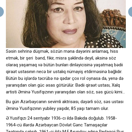
Səsin sehrinə düşmək, sözün məna dəyərini anlamaq, hiss
etmək, bir şeri bənd, fikir, misra şəklində deyil, əksinə söz
olaraq yaşamaq və bütün bunları dinləyicisinə yaşatmaq bədii
qiraət ustasının necə bir ustalıq nümayiş etdirməsinə bağlıdır.
Bütün bu işlərdə təcrübə nə qədər çox rol oynasa da, yenə də
yaranışdan olan güc əsas götürülür. Bədii qiraət ustası, Xalq
artisti Əminə Yusifqızının yaranışdan olan söz, səs gücü kimi…
Bu gün Azərbaycanın sevimli aktrisası, dəyərli söz, səs ustası
Əminə Yusifqızının yubiley yaşıdır, 85 yaşı tamam olur.
Ə.Yusifqızı 24 sentyabr 1936-cı ildə Bakıda doğulub. 1958-
1964-cü illərdə Azərbaycan Dövlət Gənc Tamaşaçılar
Teatrında çalışıb. 1961-ci ildə M.F.Axundov adına Pedaqoji Rus