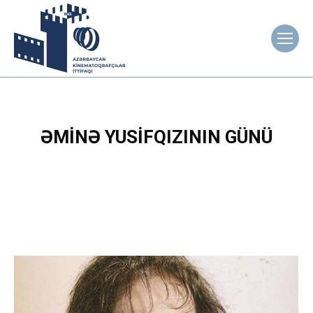
ƏMINƏ YUSIFQIZININ GÜNÜ