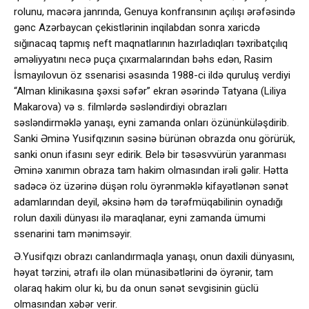
rolunu, macəra janrında, Genuya konfransının açılışı ərəfəsində
gənc Azərbaycan çekistlərinin inqilabdan sonra xaricdə
sığınacaq tapmış neft maqnatlarının hazırladıqları təxribatçılıq
əməliyyatını necə puça çıxarmalarından bəhs edən, Rasim
İsmayılovun öz ssenarisi əsasında 1988-ci ildə quruluş verdiyi
“Alman klinikasına şəxsi səfər” ekran əsərində Tatyana (Liliya
Makarova) və s. filmlərdə səsləndirdiyi obrazları
səsləndirməklə yanaşı, eyni zamanda onları özününküləşdirib.
Sanki Əminə Yusifqızının səsinə bürünən obrazda onu görürük,
sanki onun ifasını seyr edirik. Belə bir təsəsvvürün yaranması
Əminə xanımın obraza tam hakim olmasından irəli gəlir. Hətta
sadəcə öz üzərinə düşən rolu öyrənməklə kifayətlənən sənət
adamlarından deyil, əksinə həm də tərəfmüqabilinin oynadığı
rolun daxili dünyası ilə maraqlanar, eyni zamanda ümumi
ssenarini tam mənimsəyir.
Ə.Yusifqızı obrazı canlandırmaqla yanaşı, onun daxili dünyasını,
həyat tərzini, ətrafı ilə olan münasibətlərini də öyrənir, tam
olaraq hakim olur ki, bu da onun sənət sevgisinin güclü
olmasından xəbər verir.