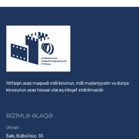
Facebook
X
LinkedIn
İttifaqın əsas məqsədi milli kinonun, milli mədəniyyətin və dünya
kinosunun əsas hissəsi olaraq inkişaf etdirilməsidir.
BİZİMLƏ ƏLAQƏ
Ünvan :
Bakı, Bülbül küç. 30.