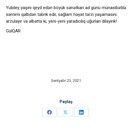
Yubiley yaşını qeyd edən böyük sənətkarı ad günü münasibətilə
səmimi qəlbdən təbrik edir, sağlam həyat tərzi yaşamasını
arzulayır və əlbəttə ki, yeni-yeni yaradıcılıq uğurları diləyirik!
GülQAR
Sentyabr 23, 2021
Paylaş
Share
Share
Share
on
on
on