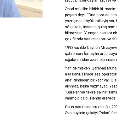
(2007), “Silahdaşlar” (2019) və s
Əsəd müəllim bildirir ki, mən
peşəm deyil: “Ona görə də dan
yazılışında böyük irəliləyiş var
sözsüz ki, insanda qulaq asmaq
bilməzsən. Yumşaq səslərə nis
çox filmdə səs rejissoru vəzif
1993-cü ildə Ceyhun Mirzəyevin
qəhrəmanı İsmayılın artıq böyü
işğalçılarından azad olunması
Yeri gəlmişkən, Qarabağ Mühari
əsaslanır. Filmdə səs operatoru
ana” filmindən bir kadr var. O 
alınmaz, bəlkə yazmayaq. Yazd
“Güllələnmə təxirə salınır” f
yarımçıq qaldı. Həmin ərəfədə Q
Onun səs rejissoru olduğu, 20
Əzizbəylinin çəkdiyi “Yalan” f