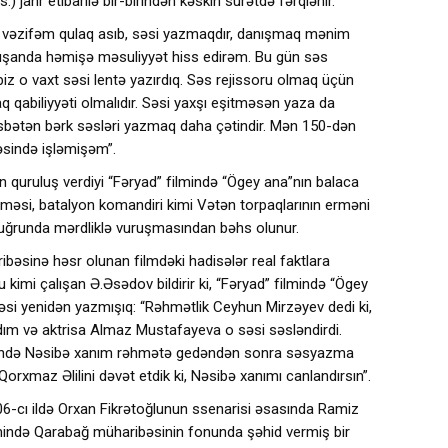
.) janr etibarilə bir-birindən kəskin surətdə fərqlənir.
im vəzifəm qulaq asıb, səsi yazmaqdır, danışmaq mənim
ışanda həmişə məsuliyyət hiss edirəm. Bu gün səs
, biz o vaxt səsi lentə yazırdıq. Səs rejissoru olmaq üçün
 qabiliyyəti olmalıdır. Səsi yaxşı eşitməsən yaza da
bətən bərk səsləri yazmaq daha çətindir. Mən 150-dən
əsində işləmişəm”.
 quruluş verdiyi “Fəryad” filmində “Ögey ana”nın balaca
məsi, batalyon komandiri kimi Vətən torpaqlarının erməni
 uğrunda mərdliklə vuruşmasından bəhs olunur.
bəsinə həsr olunan filmdəki hadisələr real faktlara
 kimi çalışan Ə.Əsədov bildirir ki, “Fəryad” filmində “Ögey
səsi yenidən yazmışıq: “Rəhmətlik Ceyhun Mirzəyev dedi ki,
ım və aktrisa Almaz Mustafayeva o səsi səsləndirdi.
ilmində Nəsibə xanım rəhmətə gedəndən sonra səsyazma
orxmaz Əlilini dəvət etdik ki, Nəsibə xanımı canlandırsın”.
06-cı ildə Orxan Fikrətoğlunun ssenarisi əsasında Ramiz
ilmində Qarabağ müharibəsinin fonunda şəhid vermiş bir