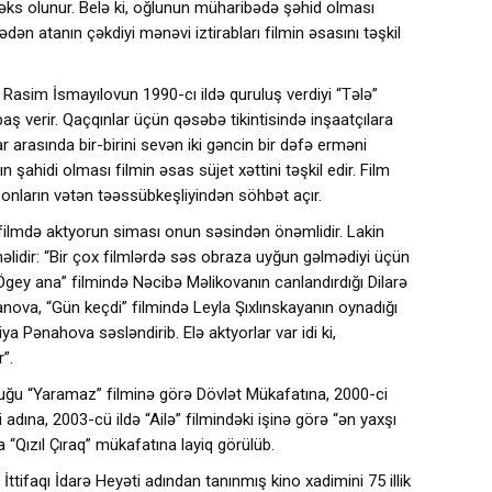
ı əks olunur. Belə ki, oğlunun müharibədə şəhid olması
dən atanın çəkdiyi mənəvi iztirabları filmin əsasını təşkil
 Rasim İsmayılovun 1990-cı ildə quruluş verdiyi “Tələ”
ş verir. Qaçqınlar üçün qəsəbə tikintisində inşaatçılara
 arasında bir-birini sevən iki gəncin bir dəfə erməni
n şahidi olması filmin əsas süjet xəttini təşkil edir. Film
onların vətən təəssübkeşliyindən söhbət açır.
filmdə aktyorun siması onun səsindən önəmlidir. Lakin
lidir: “Bir çox filmlərdə səs obraza uyğun gəlmədiyi üçün
“Ögey ana” filmində Nəcibə Məlikovanın canlandırdığı Dilarə
ova, “Gün keçdi” filmində Leyla Şıxlınskayanın oynadığı
a Pənahova səsləndirib. Elə aktyorlar var idi ki,
”.
duğu “Yaramaz” filminə görə Dövlət Mükafatına, 2000-ci
adına, 2003-cü ildə “Ailə” filmindəki işinə görə “ən yaxşı
“Qızıl Çıraq” mükafatına layiq görülüb.
tifaqı İdarə Heyəti adından tanınmış kino xadimini 75 illik