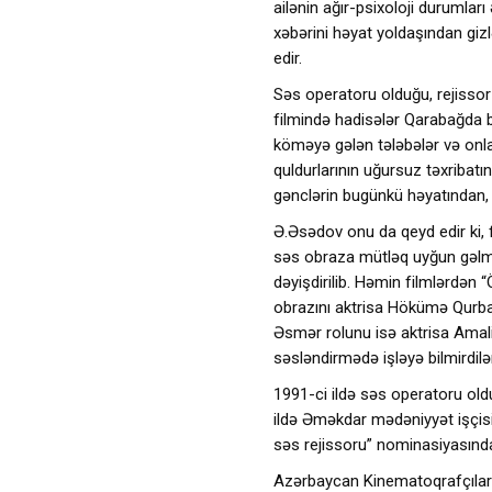
ailənin ağır-psixoloji durumlar
xəbərini həyat yoldaşından gizlə
edir.
Səs operatoru olduğu, rejissor
filmində hadisələr Qarabağda ba
köməyə gələn tələbələr və onlar
quldurlarının uğursuz təxribatını
gənclərin bugünkü həyatından, 
Ə.Əsədov onu da qeyd edir ki, 
səs obraza mütləq uyğun gəlmə
dəyişdirilib. Həmin filmlərdən 
obrazını aktrisa Hökümə Qurban
Əsmər rolunu isə aktrisa Amaliy
səsləndirmədə işləyə bilmirdilər
1991-ci ildə səs operatoru ol
ildə Əməkdar mədəniyyət işçisi 
səs rejissoru” nominasiyasında 
Azərbaycan Kinematoqrafçılar İt