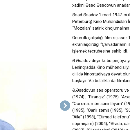
xadimi Əsəd Əsədovun anadan
Əsəd Əsədov 1 mart 1947-ci il
Peterburq) Kino Mühəndisləri İns
“Mozalan” satirik kinojurnalını
Onun ilk çalışdığı film rejisso
ekranlaşdırdığı “Çarvadarların i
işləmək təcrübəsinə sahib idi.
Ə.Əsədov deyir ki, bu peşəyə 
Leninqradda Kino mühəndisliyi i
ci ildə kinostudiyaya dəvət ol
başlayır. Və beləliklə də filmlər
Ə.Əsədovun səs operatoru və səs
(1974) , “Firəngiz” (1975), “A
“Qorxma, mən səninləyəm” (198
(1985), “Qanlı zəmi) (1985), “Sü
“Ailə” (1998), “Etimad telefonu
səpmişəm) (2004), “Əlvida, cən