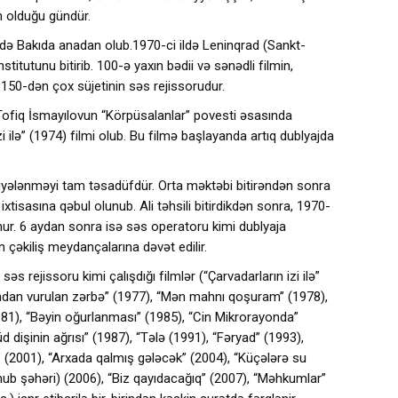
 olduğu gündür.
də Bakıda anadan olub.1970-ci ildə Leninqrad (Sankt-
titutunu bitirib. 100-ə yaxın bədii və sənədli filmin,
n 150-dən çox süjetinin səs rejissorudur.
r Tofiq İsmayılovun “Körpüsalanlar” povesti əsasında
zi ilə” (1974) filmi olub. Bu filmə başlayanda artıq dublyajda
yiyələnməyi tam təsadüfdür. Orta məktəbi bitirəndən sonra
xtisasına qəbul olunub. Ali təhsili bitirdikdən sonra, 1970-
unur. 6 aydan sonra isə səs operatoru kimi dublyaja
in çəkiliş meydançalarına dəvət edilir.
 rejissoru kimi çalışdığı filmlər (“Çarvadarların izi ilə”
rxadan vurulan zərbə” (1977), “Mən mahnı qoşuram” (1978),
1), “Bəyin oğurlanması” (1985), “Cin Mikrorayonda”
d dişinin ağrısı” (1987), “Tələ (1991), “Fəryad” (1993),
” (2001), “Arxada qalmış gələcək” (2004), “Küçələrə su
ub şəhəri) (2006), “Biz qayıdacağıq” (2007), “Məhkumlar”