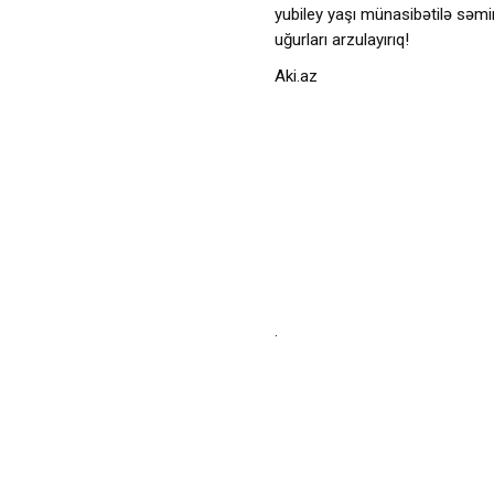
yubiley yaşı münasibətilə səmimi
uğurları arzulayırıq!
Aki.az
.