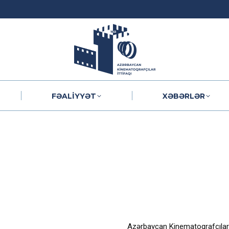
FƏALIYYƏT
XƏBƏRLƏR
FƏALIYYƏT
XƏBƏRLƏR
Azərbaycan Kinematoqrafçılar İ