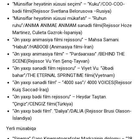
“Münsiflər heyətinin xüsusi seçimi” – “Kuku”/COO-COO-
bədii filmi(Rejissor Svetlana Belorusova –Rusiya)
“Münsiflər heyətinin xüsusi mükafatı” – “Ruhun
ruhu”/ANIMA ANIMAE ANIMAM sənədli filmi(Rejissor Hoze
Martinez, Culieta Gəzrok-İspaniya)
“Ən yaxşı animasiya filmi rejissoru” – Mahsa Samani.
“Habub”/HABOOB (Animasiya filmi-İran)
“Ən yaxşı animasiya filmi” – “Pərdəarxası” /BEHIND THE
SCENE(Rejissor Vu Yen Şenq-Tayvan)
“Ən yaxşı sənədli film rejissoru” – Viyet Vu. “Əbədi
bahar”/THE ETERNAL SPRINGTIME filmi(Vyetnam)
“Ən yaxşı sənədli film” – “4000 səs”/ 4000 VOICES(Rejissor
Kuiş Səccad-İraq)
“Ən yaxşı bədii film rejissoru” – Heydər Taştan.
“Çingiz”/CENGIZ filmi(Türkiyə)
“Ən yaxşı bədii film”. “Daliya”/DALIA (Rejissor Brusi Olason-
İslandiya)
Yerli müsabiqə
“Sinema” Gənc Kinematoqrafçılar Mərkəzinin diplomu – “28