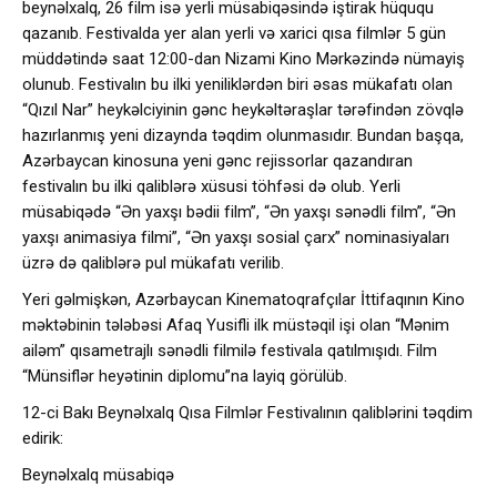
beynəlxalq, 26 film isə yerli müsabiqəsində iştirak hüququ
qazanıb. Festivalda yer alan yerli və xarici qısa filmlər 5 gün
müddətində saat 12:00-dan Nizami Kino Mərkəzində nümayiş
olunub. Festivalın bu ilki yeniliklərdən biri əsas mükafatı olan
“Qızıl Nar” heykəlciyinin gənc heykəltəraşlar tərəfindən zövqlə
hazırlanmış yeni dizaynda təqdim olunmasıdır. Bundan başqa,
Azərbaycan kinosuna yeni gənc rejissorlar qazandıran
festivalın bu ilki qaliblərə xüsusi töhfəsi də olub. Yerli
müsabiqədə “Ən yaxşı bədii film”, “Ən yaxşı sənədli film”, “Ən
yaxşı animasiya filmi”, “Ən yaxşı sosial çarx” nominasiyaları
üzrə də qaliblərə pul mükafatı verilib.
Yeri gəlmişkən, Azərbaycan Kinematoqrafçılar İttifaqının Kino
məktəbinin tələbəsi Afaq Yusifli ilk müstəqil işi olan “Mənim
ailəm” qısametrajlı sənədli filmilə festivala qatılmışıdı. Film
“Münsiflər heyətinin diplomu”na layiq görülüb.
12-ci Bakı Beynəlxalq Qısa Filmlər Festivalının qaliblərini təqdim
edirik:
Beynəlxalq müsabiqə