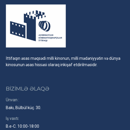
İttifaqın əsas məqsədi milli kinonun, milli mədəniyyətin və dünya
kinosunun əsas hissəsi olaraq inkişaf etdirilməsidir.
BİZİMLƏ ƏLAQƏ
Ünvan :
Bakı, Bülbül küç. 30.
Iş vaxtı:
B.e-C. 10:00-18:00