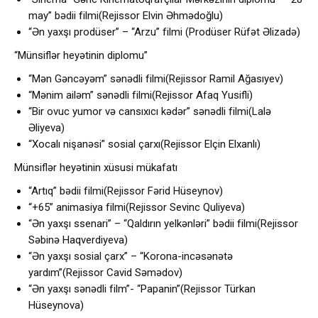
may” bədii filmi(Rejissor Elvin Əhmədoğlu)
“Ən yaxşı prodüser” – “Arzu” filmi (Prodüser Rüfət Əlizadə)
“Münsiflər heyətinin diplomu”
“Mən Gəncəyəm” sənədli filmi(Rejissor Ramil Ağasıyev)
“Mənim ailəm” sənədli filmi(Rejissor Afaq Yusifli)
“Bir ovuc yumor və cansıxıcı kədər” sənədli filmi(Lalə
Əliyeva)
“Xocalı nişanəsi” sosial çarxı(Rejissor Elçin Elxanlı)
Münsiflər heyətinin xüsusi mükafatı
“Artıq” bədii filmi(Rejissor Fərid Hüseynov)
“+65” animasiya filmi(Rejissor Sevinc Quliyeva)
“Ən yaxşı ssenari” – “Qaldırın yelkənləri” bədii filmi(Rejissor
Səbinə Haqverdiyeva)
“Ən yaxşı sosial çarx” – “Korona-incəsənətə
yardım”(Rejissor Cavid Səmədov)
“Ən yaxşı sənədli film”- “Papanin”(Rejissor Türkan
Hüseynova)