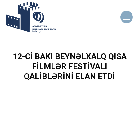
12-CI BAKI BEYNƏLXALQ QISA
FILMLƏR FESTIVALI
QALIBLƏRINI ELAN ETDI