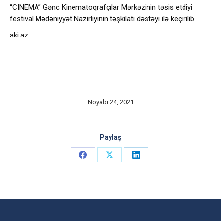
“CINEMA” Gənc Kinematoqrafçılar Mərkəzinin təsis etdiyi
festival Mədəniyyət Nazirliyinin təşkilati dəstəyi ilə keçirilib.
aki.az
Noyabr 24, 2021
Paylaş
Share
Share
Share
on
on
on
Facebook
X
LinkedIn