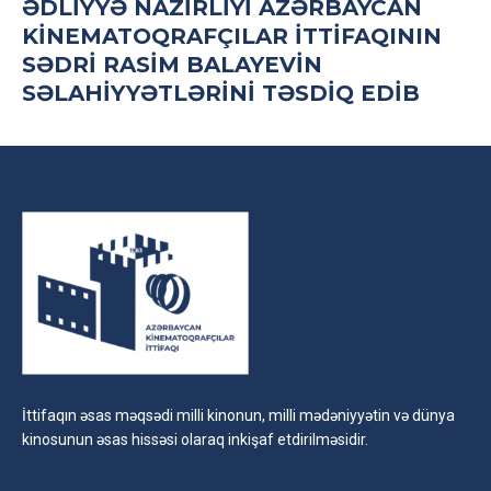
ƏDLIYYƏ NAZIRLIYI AZƏRBAYCAN
KINEMATOQRAFÇILAR İTTIFAQININ
SƏDRI RASIM BALAYEVIN
SƏLAHIYYƏTLƏRINI TƏSDIQ EDIB
İttifaqın əsas məqsədi milli kinonun, milli mədəniyyətin və dünya
kinosunun əsas hissəsi olaraq inkişaf etdirilməsidir.