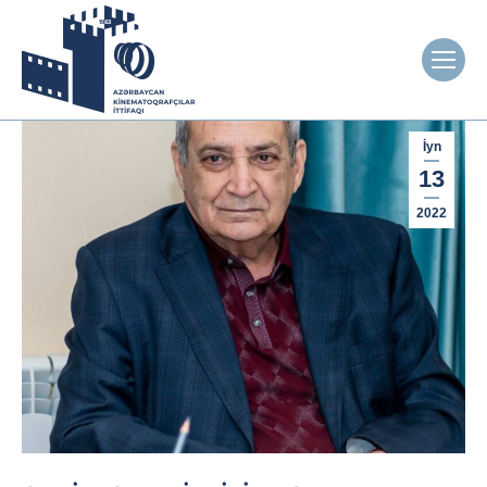
İyn
13
2022