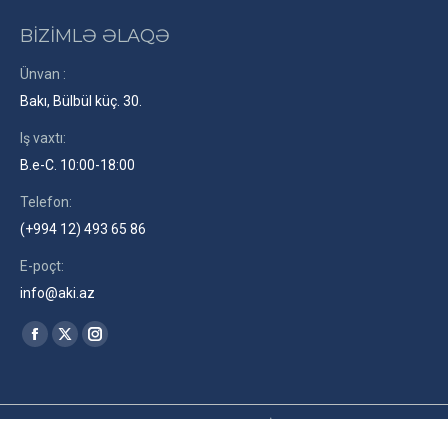
BİZİMLƏ ƏLAQƏ
Ünvan :
Bakı, Bülbül küç. 30.
Iş vaxtı:
B.e-C. 10:00-18:00
Telefon:
(+994 12) 493 65 86
E-poçt:
info@aki.az
Find us on:
Facebook
X
Instagram
page
page
page
opens
opens
opens
in
in
in
2026© Azərbaycan Kinematoqrafçılar İttifaqı. Site by
RENLEY
az