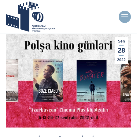
Sen
28
2022