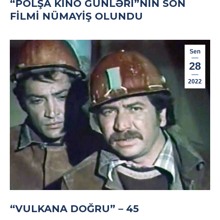
“POLŞA KINO GÜNLƏRI”NIN SON
FILMI NÜMAYIŞ OLUNDU
Sen
28
2022
“VULKANA DOĞRU” – 45