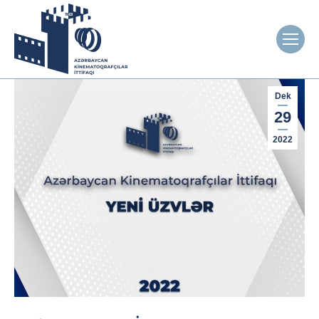
Dek
29
2022