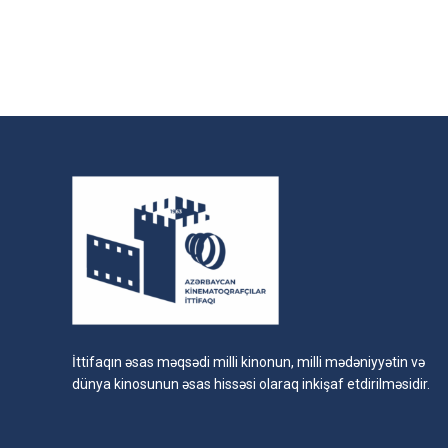
İttifaqın əsas məqsədi milli kinonun, milli mədəniyyətin və
dünya kinosunun əsas hissəsi olaraq inkişaf etdirilməsidir.