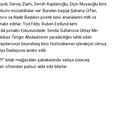
şvili, Dərviş Zaim, Semih Kaplanoğlu, Elçin Musaoğlu kimi
ksklüziv müsahibələr var. Bundan başqa Şahanə Ürfan,
nov və Nadir Bədəlov poetik kino ənənələrini milli və
liz edirlər. Tod Filds, Ruben Estlund kimi
ı da jurnalın fokusundadır. Sevda Sultanova Oktay Mir-
Abbas Tengiz Abuladzenin yaradıcılığını təhlil edən
l Baydarovun beynəlxaq kino festivallarının iştirakçısı olmuş
Aliyə Dadaşova analiz edib.
aff” kitab mağazaları şəbəkəsində satışa çıxacaq.
n ofisindən pulsuz əldə edə bilərlər.