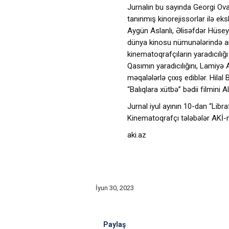
Jurnalın bu sayında Georgi Ova
tanınmış kinorejissorlar ilə e
Aygün Aslanlı, Əlisəfdər Hüsey
dünya kinosu nümunələrində ana
kinematoqrafçıların yaradıcılığ
Qasımın yaradıcılığını, Lamiyə 
məqalələrlə çıxış ediblər. Hila
“Balıqlara xütbə” bədii filmini 
Jurnal iyul ayının 10-dan “Libr
Kinematoqrafçı tələbələr AKİ-ni
aki.az
İyun 30, 2023
Paylaş