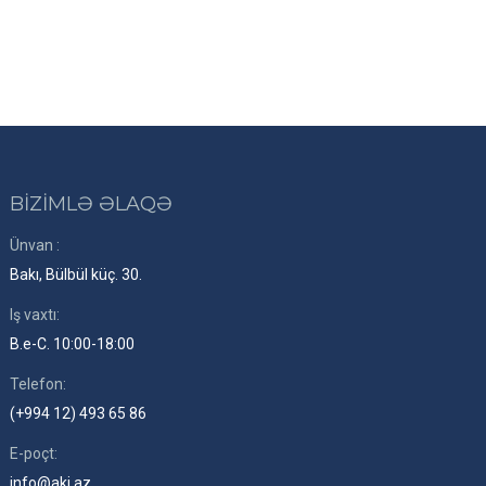
BİZİMLƏ ƏLAQƏ
Ünvan :
Bakı, Bülbül küç. 30.
Iş vaxtı:
B.e-C. 10:00-18:00
Telefon:
(+994 12) 493 65 86
E-poçt:
info@aki.az