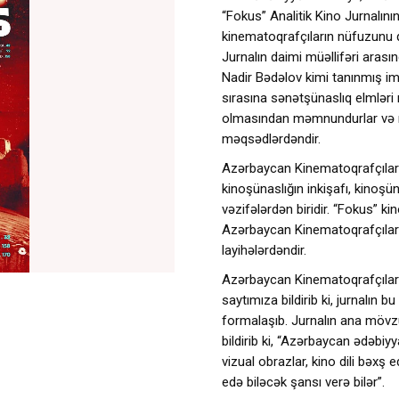
“Fokus” Analitik Kino Jurnalın
kinematoqrafçıların nüfuzunu qa
Jurnalın daimi müəllifəri aras
Nadir Bədəlov kimi tanınmış imza
sırasına sənətşünaslıq elmlər
olmasından məmnundurlar və mü
məqsədlərdəndir.
Azərbaycan Kinematoqrafçılar İ
kinoşünaslığın inkişafı, kinoş
vəzifələrdən biridir. “Fokus” k
Azərbaycan Kinematoqrafçılar İ
layihələrdəndir.
Azərbaycan Kinematoqrafçılar İt
saytımıza bildirib ki, jurnalın
formalaşıb. Jurnalın ana mövzu
bildirib ki, “Azərbaycan ədəbiy
vizual obrazlar, kino dili bə
edə biləcək şansı verə bilər”.