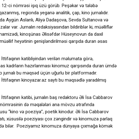
ın 12-ci nömrəsi işıq üzü görüb. Peşəkar və tələbə
zanmış, regionda yeganə analitik, çap, kino jurnalıdır.
ında Aygün Aslanlı, Aliyə Dadaşova, Sevda Sultanova və
lar var. Jurnalın redaksiyasından bildiriblər ki, müəlliflər
i namizədi, kinoşünas Əlisəfdər Hüseynovun da daxil
əllif heyətinin genişləndirilməsi qarşıda duran əsas
ttifaqının katibliyindən verilən məlumata görə,
ünas kadrların hazırlanması kinomuz qarşısında duran ümdə
ino jurnalı bu məqsəd üçün uğurlu bir platformadır.
ttifaqının kinoyazar.az saytı bu məqsədlə yaradılmış
tifaqının katibi, jurnalın baş redaktoru Əli İsa Cabbarov
 bu nömrəsinin də məqalələri ana mövzu ətrafında
su “kino və poeziya”, poetik kinodur. Əli İsa Cabbarov
yatı, xüsusilə poeziyası çox zəngindir və kinomuza parlaq
xş edə bilər. Poeziyamız kinomuza dünyaya çıxmağa kömək