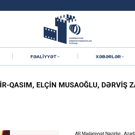
FƏALIYYƏT
XƏBƏRLƏR
FƏALIYYƏT
XƏBƏRLƏR
IR-QASIM, ELÇIN MUSAOĞLU, DƏRVIŞ 
AR Mədəniyyət Nazirliyi , Azər