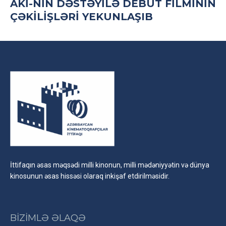
AKİ-NIN DƏSTƏYILƏ DEBÜT FILMININ
ÇƏKILIŞLƏRI YEKUNLAŞIB
İttifaqın əsas məqsədi milli kinonun, milli mədəniyyətin və dünya
kinosunun əsas hissəsi olaraq inkişaf etdirilməsidir.
BİZİMLƏ ƏLAQƏ