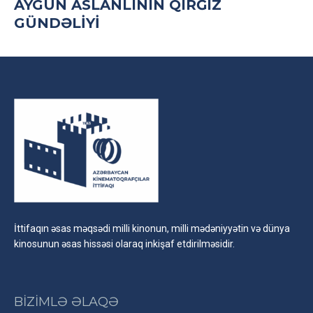
AYGÜN ASLANLININ QIRĞIZ
GÜNDƏLIYI
İttifaqın əsas məqsədi milli kinonun, milli mədəniyyətin və dünya
kinosunun əsas hissəsi olaraq inkişaf etdirilməsidir.
BİZİMLƏ ƏLAQƏ