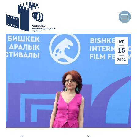
İyn
15
2024