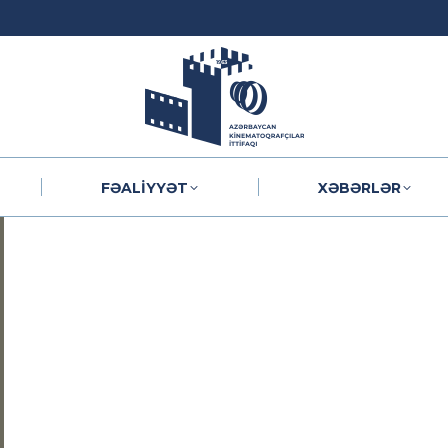
FƏALIYYƏT
XƏBƏRLƏR
FƏALIYYƏT
XƏBƏRLƏR