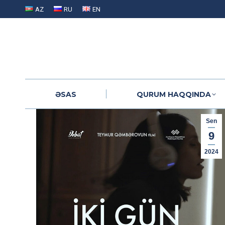
AZ
RU
EN
ƏSAS
QURUM HAQQINDA
ƏSAS
QURUM HAQQINDA
Sen
9
2024