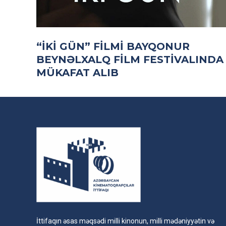
“İKI GÜN” FILMI BAYQONUR
BEYNƏLXALQ FILM FESTIVALINDA
MÜKAFAT ALIB
İttifaqın əsas məqsədi milli kinonun, milli mədəniyyətin və