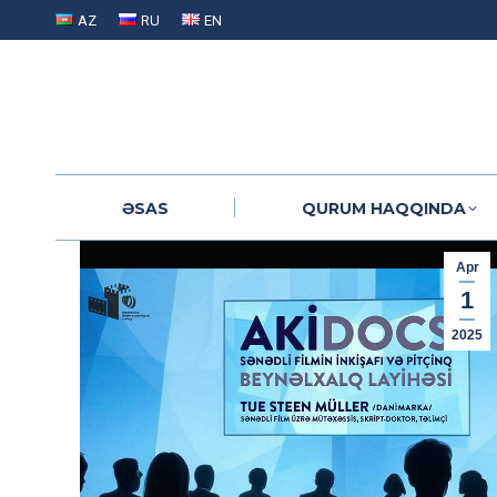
AZ
RU
EN
ƏSAS
QURUM HAQQINDA
ƏSAS
QURUM HAQQINDA
Apr
1
2025