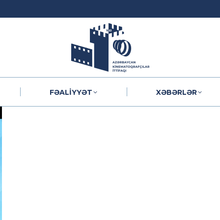
FƏALIYYƏT
XƏBƏRLƏR
FƏALIYYƏT
XƏBƏRLƏR