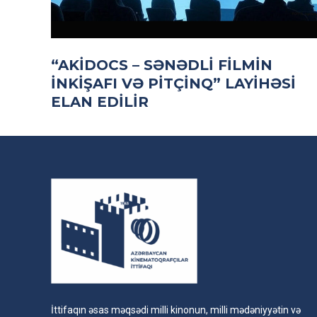
“AKİDOCS – SƏNƏDLI FILMIN
INKIŞAFI VƏ PITÇINQ” LAYIHƏSI
ELAN EDILIR
İttifaqın əsas məqsədi milli kinonun, milli mədəniyyətin və