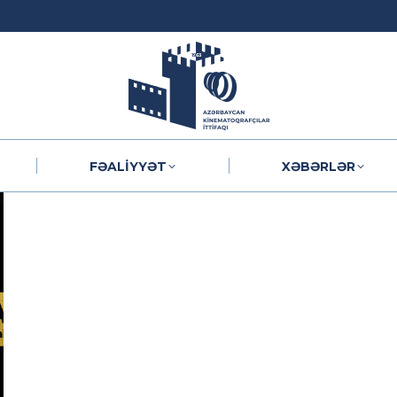
FƏALIYYƏT
XƏBƏRLƏR
FƏALIYYƏT
XƏBƏRLƏR