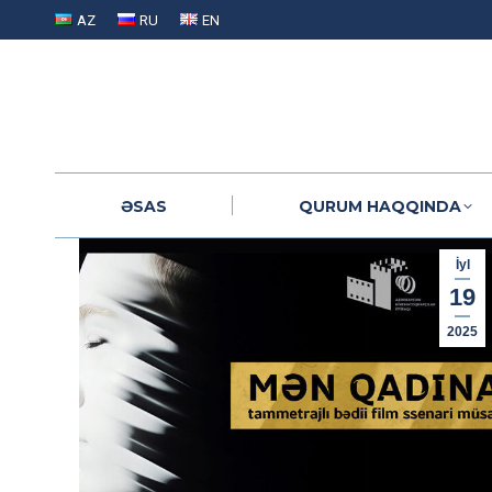
AZ
RU
EN
ƏSAS
QURUM HAQQINDA
ƏSAS
QURUM HAQQINDA
İyl
19
2025