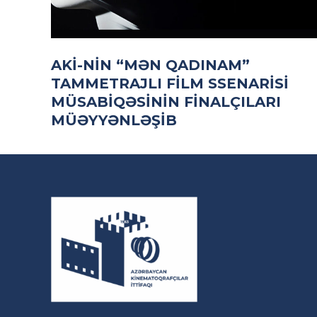
AKİ-NIN “MƏN QADINAM”
TAMMETRAJLI FILM SSENARISI
MÜSABIQƏSININ FINALÇILARI
MÜƏYYƏNLƏŞIB