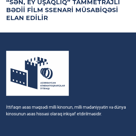
“SƏN, EY UŞAQLIQ” TAMMETRAJLI
BƏDII FILM SSENARI MÜSABIQƏSI
ELAN EDILIR
İttifaqın əsas məqsədi milli kinonun, milli mədəniyyətin və dünya
kinosunun əsas hissəsi olaraq inkişaf etdirilməsidir.