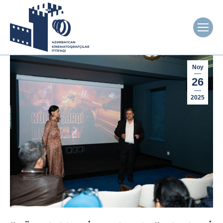
Noy
26
2025