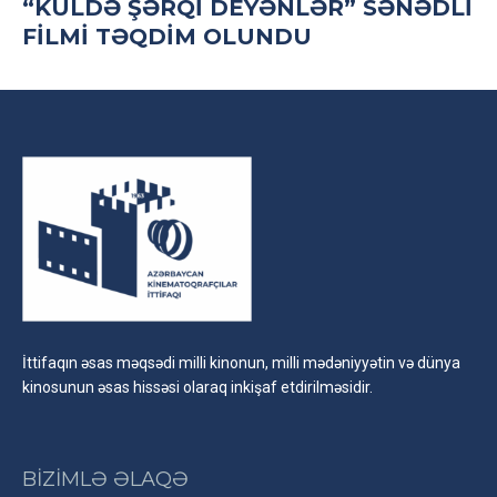
“KÜLDƏ ŞƏRQI DEYƏNLƏR” SƏNƏDLI
FILMI TƏQDIM OLUNDU
İttifaqın əsas məqsədi milli kinonun, milli mədəniyyətin və dünya
kinosunun əsas hissəsi olaraq inkişaf etdirilməsidir.
BİZİMLƏ ƏLAQƏ