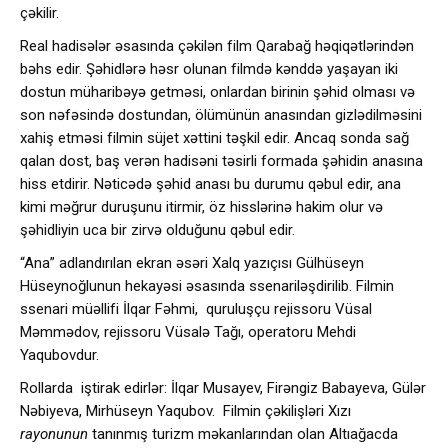
çəkilir.
Real hadisələr əsasında çəkilən film Qarabağ həqiqətlərindən
bəhs edir. Şəhidlərə həsr olunan filmdə kənddə yaşayan iki
dostun müharibəyə getməsi, onlardan birinin şəhid olması və
son nəfəsində dostundan, ölümünün anasından gizlədilməsini
xahiş etməsi filmin süjet xəttini təşkil edir. Ancaq sonda sağ
qalan dost, baş verən hadisəni təsirli formada şəhidin anasına
hiss etdirir. Nəticədə şəhid anası bu durumu qəbul edir, ana
kimi məğrur duruşunu itirmir, öz hisslərinə hakim olur və
şəhidliyin uca bir zirvə olduğunu qəbul edir.
“Ana” adlandırılan ekran əsəri Xalq yazıçısı Gülhüseyn
Hüseynoğlunun hekayəsi əsasında ssenariləşdirilib. Filmin
ssenari müəllifi İlqar Fəhmi, quruluşçu rejissoru Vüsal
Məmmədov, rejissoru Vüsalə Tağı, operatoru Mehdi
Yaqubovdur.
Rollarda iştirak edirlər: İlqar Musayev, Firəngiz Babayeva, Gülər
Nəbiyeva, Mirhüseyn Yaqubov. Filmin çəkilişləri Xızı
rayonunun
tanınmış turizm məkanlarından olan Altıağacda