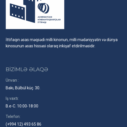
İttifaqın əsas məqsədi milli kinonun, milli mədəniyyətin və dünya
kinosunun əsas hissəsi olaraq inkişaf etdirilməsidir.
BİZİMLƏ ƏLAQƏ
Ünvan :
Bakı, Bülbül küç. 30.
Iş vaxtı:
B.e-C. 10:00-18:00
Telefon:
(+994 12) 493 65 86