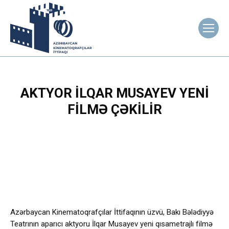
AKTYOR İLQAR MUSAYEV YENI
FILMƏ ÇƏKILIR
Azərbaycan Kinematoqrafçılar İttifaqının üzvü, Bakı Bələdiyyə
Teatrının aparıcı aktyoru İlqar Musayev yeni qısametrajlı filmə