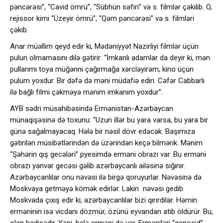
pəncərəsi”, “Cavid ömrü”, “Sübhün səfiri” və s. filmlər çəkilib. O,
rejissor kimi “Üzeyir ömrü”, “Qəm pəncərəsi” və s. filmləri
çəkib.
Anar müəllim qeyd edir ki, Mədəniyyət Nazirliyi filmlər üçün
pulun olmamasını dilə gətirir: “İmkanlı adamlar da deyir ki, mən
pullarımı toya müğənni çağırmağa xərcləyirəm, kino üçün
pulum yoxdur. Bir dəfə də məni müdafiə edin. Cəfər Cabbarlı
ilə bağlı filmi çəkməyə mənim imkanım yoxdur”.
AYB sədri müsahibəsində Ermənistan-Azərbaycan
münaqişəsinə də toxunu: “Uzun illər bu yara varsa, bu yara bir
günə sağalmayacaq. Hələ bir nəsil dövr edəcək. Başımıza
gətirilən müsibətlərindən də üzərindən keçə bilmərik. Mənim
“Şəhərin qış gecələri” pyesimdə erməni obrazı var. Bu erməni
obrazı yanvar gecəsi gəlib azərbaycanlı ailəsinə sığınır.
Azərbaycanlılar onu nəvəsi ilə birgə qoruyurlar. Nəvəsinə də
Moskvaya getməyə kömək edirlər. Lakin nəvəsi gedib
Moskvada çıxış edir ki, azərbaycanlılar bizi qırırdılar. Həmin
erməninin isə vicdanı dözmür, özünü eyvandan atıb öldürür. Bu,
olan hadisədir. Yəni, belə erməni də var. Erməniləri “genosid”