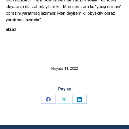
ideyası ilə elə zəhərləyiblər ki… Mən demirəm ki, “yaxşı erməni”
obrazını yaratmaq lazımdır. Mən deyirəm ki, obyektiv obraz
yaratmaq lazımdır”.
aki.az
Noyabr 11, 2022
Paylaş
Share
Share
Share
on
on
on
Facebook
X
LinkedIn