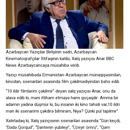
Azərbaycan Yazıçılar Birliyinin sədri, Azərbaycan
Kinematoqrafçılar İttifaqının katibi, Xalq yazıçısı Anar BBC
News Azərbaycancaya müsahibə verib.
Yazıçı müsahibədə Ermənistan-Azərbaycan münaqişəsindən,
kinodan, ssenariləri əsasında film çəkilmədiyindən bəhs edib.
“10 ildir filmlərim çəkilmir” deyən xalq yazıçısı Anar, onu da
əlavə edib ki, məni ittiham etməyə hamı qoçaqdır: Amma bir
adamın yadına düşmür ki, bu insanın iki kino təhsili var,10 ildri
mən iki ssenarimi çəkdirə bilmirəm, Niyə? Çünki pul tapılmır”.
Xatırladaq ki, Xalq yazıçısının ssenariləri əsasında “Gün keçdi,
“Dədə Qorqud”, “Dantenin yubileyi”, “Üzeyir ömrü”, “Qəm