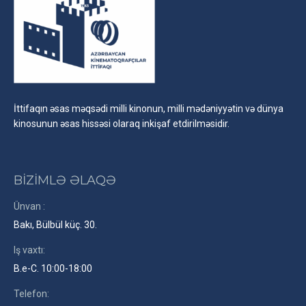
İttifaqın əsas məqsədi milli kinonun, milli mədəniyyətin və dünya
kinosunun əsas hissəsi olaraq inkişaf etdirilməsidir.
BİZİMLƏ ƏLAQƏ
Ünvan :
Bakı, Bülbül küç. 30.
Iş vaxtı:
B.e-C. 10:00-18:00
Telefon: