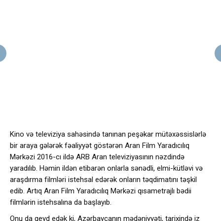
Kino və televiziya sahəsində tanınan peşəkar mütəxəssislərlə
bir araya gələrək fəaliyyət göstərən Aran Film Yaradıcılıq
Mərkəzi 2016-cı ildə ARB Aran televiziyasının nəzdində
yaradılıb. Həmin ildən etibarən onlarla sənədli, elmi-kütləvi və
araşdırma filmləri istehsal edərək onların təqdimatını təşkil
edib. Artıq Aran Film Yaradıcılıq Mərkəzi qısametrajlı bədii
filmlərin istehsalına da başlayıb.
Onu da qeyd edək ki, Azərbaycanın mədəniyyəti, tarixində iz