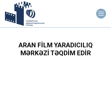
ARAN FILM YARADICILIQ
MƏRKƏZI TƏQDIM EDIR