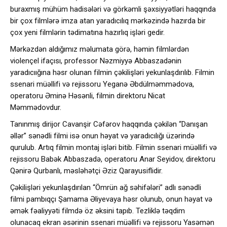
buraxmış mühüm hadisələri və görkəmli şəxsiyyətləri haqqında
bir çox filmlərə imza atan yaradıcılıq mərkəzində hazırda bir
çox yeni filmlərin tədimatına hazırlıq işləri gedir.
Mərkəzdən aldığımız məlumata görə, həmin filmlərdən
violençel ifaçısı, professor Nəzmiyyə Abbaszadənin
yaradıcıığına həsr olunan filmin çəkilişləri yekunlaşdırılıb. Filmin
ssenari müəllifi və rejissoru Yeganə Əbdülməmmədova,
operatoru Əminə Həsənli, filmin direktoru Nicat
Məmmədovdur.
Tanınmış dirijor Cavanşir Cəfərov haqqında çəkilən “Danışan
əllər” sənədli filmi isə onun həyat və yaradıcılığı üzərində
qurulub. Artıq filmin montaj işləri bitib. Filmin ssenari müəllifi və
rejissoru Babək Abbaszadə, operatoru Anar Seyidov, direktoru
Qənirə Qurbanlı, məsləhətçi Əziz Qarayusiflidir.
Çəkilişləri yekunlaşdırılan “Ömrün ağ səhifələri” adlı sənədli
filmi pambıqçı Şamama Əliyevaya həsr olunub, onun həyat və
əmək fəaliyyəti filmdə öz əksini tapıb. Tezliklə təqdim
olunacaq ekran əsərinin ssenari müəllifi və rejissoru Yasəmən