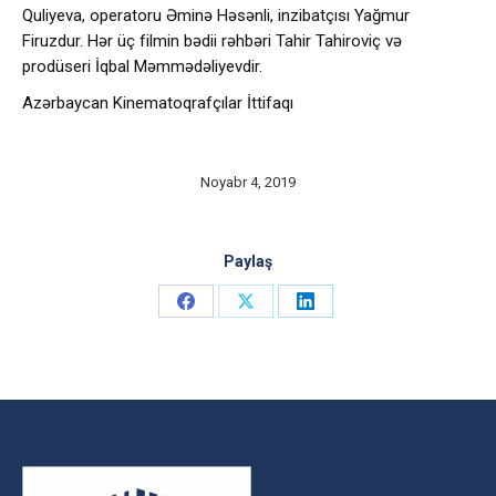
Quliyeva, operatoru Əminə Həsənli, inzibatçısı Yağmur
Firuzdur. Hər üç filmin bədii rəhbəri Tahir Tahiroviç və
prodüseri İqbal Məmmədəliyevdir.
Azərbaycan Kinematoqrafçılar İttifaqı
Noyabr 4, 2019
Paylaş
Share
Share
Share
on
on
on
Facebook
X
LinkedIn