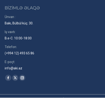
BİZİMLƏ ƏLAQƏ
Ünvan :
Bakı, Bülbül küç. 30.
Iş vaxtı:
B.e-C. 10:00-18:00
Telefon:
(+994 12) 493 65 86
E-poçt:
info@aki.az
Find us on:
Facebook
X
Instagram
page
page
page
opens
opens
opens
in
in
in
2026© Azərbaycan Kinematoqrafçılar İttifaqı. Site by
RENLEY
az
new
new
new