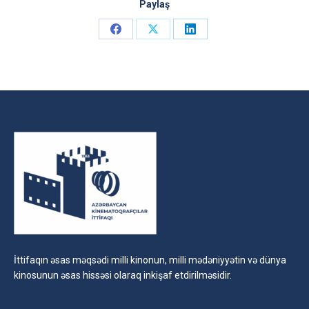
Paylaş
Share
Share
Share
on
on
on
Facebook
X
LinkedIn
İttifaqın əsas məqsədi milli kinonun, milli mədəniyyətin və dünya
kinosunun əsas hissəsi olaraq inkişaf etdirilməsidir.