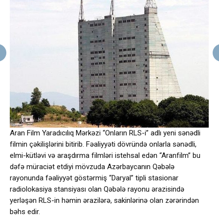
Aran Film Yaradıcılıq Mərkəzi “Onların RLS-i” adlı yeni sənədli
filmin çəkilişlərini bitirib. Fəaliyyəti dövründə onlarla sənədli,
elmi-kütləvi və araşdırma filmləri istehsal edən “Aranfilm” bu
dəfə müraciət etdiyi mövzuda Azərbaycanın Qəbələ
rayonunda fəaliyyət göstərmiş “Daryal” tipli stasionar
radiolokasiya stansiyası olan Qəbələ rayonu ərazisində
yerləşən RLS-in həmin ərazilərə, sakinlərinə olan zərərindən
bəhs edir.