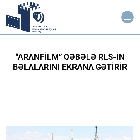
“ARANFILM” QƏBƏLƏ RLS-IN
BƏLALARINI EKRANA GƏTIRIR