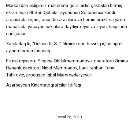
Mərkəzdən aldığımız məlumata görə, artıq çəkilişləri bitmiş
ekran əsəri RLS-in Qəbələ rayonunun Soltannuxa kəndi
ərazisində inşası, onun bu ərazilərə və həmin ərazilərə yaxın
məsafədə yaşayan sakinlərə dəydiyi xeyiri və ziyanı haqqında
danışacaq.
Xatırladaq ki, “Onların RLS-i” filminin son hazırlıq işləri aprel
ayında tamamlanacaq.
Filmin rejissoru Yeganə Əbdülməmmədova, operatoru Əminə
Həsənli, direktoru Nicat Məmmədov, bədii rəhbəri Tahir
Tahiroviç, prodüseri İqbal Məmmədəliyevdir.
Azərbaycan Kinematoqrafçılar İttifaqı
Fevral 26, 2020