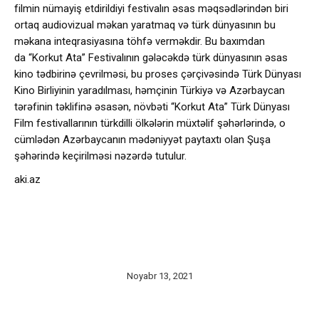
filmin nümayiş etdirildiyi festivalın əsas məqsədlərindən biri
ortaq audiovizual məkan yaratmaq və türk dünyasının bu
məkana inteqrasiyasına töhfə verməkdir. Bu baxımdan
da “Korkut Ata” Festivalının gələcəkdə türk dünyasının əsas
kino tədbirinə çevrilməsi, bu proses çərçivəsində Türk Dünyası
Kino Birliyinin yaradılması, həmçinin Türkiyə və Azərbaycan
tərəfinin təklifinə əsasən, növbəti “Korkut Ata” Türk Dünyası
Film festivallarının türkdilli ölkələrin müxtəlif şəhərlərində, o
cümlədən Azərbaycanın mədəniyyət paytaxtı olan Şuşa
şəhərində keçirilməsi nəzərdə tutulur.
aki.az
Noyabr 13, 2021