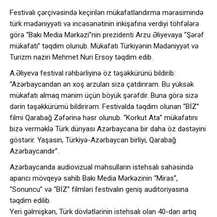
Festivalı çərçivəsində keçirilən mükafatlandırma mərasimində
türk mədəniyyəti və incəsənətinin inkişafına verdiyi töhfələrə
görə “Bakı Media Mərkəzi”nin prezidenti Arzu Əliyevaya “Şərəf
mükafatı” təqdim olunub. Mükafatı Türkiyənin Mədəniyyət və
Turizm naziri Mehmet Nuri Ersoy təqdim edib.
A.Əliyeva festival rəhbərliyinə öz təşəkkürünü bildirib:
“Azərbaycandan ən xoş arzuları sizə çatdırıram. Bu yüksək
mükafatı almaq mənim üçün böyük şərəfdir. Buna görə sizə
dərin təşəkkürümü bildirirəm. Festivalda təqdim olunan “BİZ”
filmi Qarabağ Zəfərinə həsr olunub. “Korkut Ata” mükafatını
bizə verməklə Türk dünyası Azərbaycana bir daha öz dəstəyini
göstərir. Yaşasın, Türkiyə-Azərbaycan birliyi, Qarabağ
Azərbaycandır”.
Azərbaycanda audiovizual məhsulların istehsalı sahəsində
aparıcı mövqeyə sahib Bakı Media Mərkəzinin “Miras”,
“Sonuncu” və “BİZ” filmləri festivalın geniş auditoriyasına
təqdim edilib.
Yeri gəlmişkən, Türk dövlətlərinin istehsalı olan 40-dan artıq