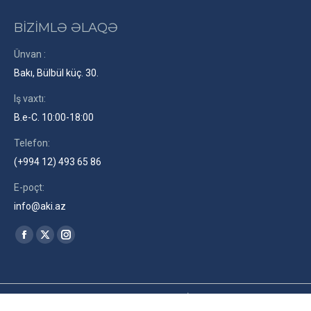
BİZİMLƏ ƏLAQƏ
Ünvan :
Bakı, Bülbül küç. 30.
Iş vaxtı:
B.e-C. 10:00-18:00
Telefon:
(+994 12) 493 65 86
E-poçt:
info@aki.az
Find us on:
Facebook
X
Instagram
page
page
page
opens
opens
opens
in
in
in
2026© Azərbaycan Kinematoqrafçılar İttifaqı. Site by
RENLEY