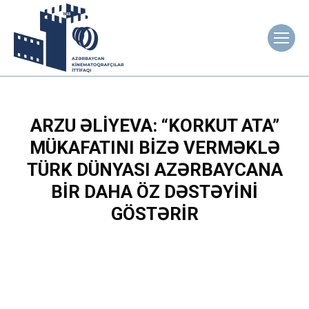
ARZU ƏLIYEVA: “KORKUT ATA”
MÜKAFATINI BIZƏ VERMƏKLƏ
TÜRK DÜNYASI AZƏRBAYCANA
BIR DAHA ÖZ DƏSTƏYINI
GÖSTƏRIR