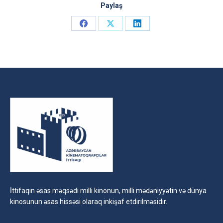
Paylaş
Share
Share
Share
on
on
on
Facebook
X
LinkedIn
İttifaqın əsas məqsədi milli kinonun, milli mədəniyyətin və dünya
kinosunun əsas hissəsi olaraq inkişaf etdirilməsidir.