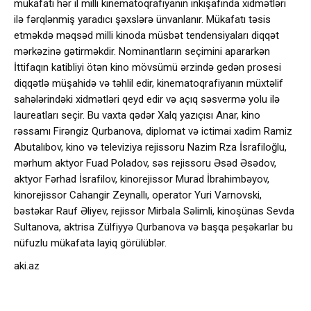
mükafatı hər il milli kinematoqrafiyanın inkişafında xidmətləri
ilə fərqlənmiş yaradıcı şəxslərə ünvanlanır. Mükafatı təsis
etməkdə məqsəd milli kinoda müsbət tendensiyaları diqqət
mərkəzinə gətirməkdir. Nominantların seçimini apararkən
İttifaqın katibliyi ötən kino mövsümü ərzində gedən prosesi
diqqətlə müşahidə və təhlil edir, kinematoqrafiyanın müxtəlif
sahələrindəki xidmətləri qeyd edir və açıq səsvermə yolu ilə
laureatları seçir. Bu vaxta qədər Xalq yazıçısı Anar, kino
rəssamı Firəngiz Qurbanova, diplomat və ictimai xadim Ramiz
Abutalıbov, kino və televiziya rejissoru Nazim Rza İsrafiloğlu,
mərhum aktyor Fuad Poladov, səs rejissoru Əsəd Əsədov,
aktyor Fərhad İsrafilov, kinorejissor Murad İbrahimbəyov,
kinorejissor Cahangir Zeynallı, operator Yuri Varnovski,
bəstəkar Rauf Əliyev, rejissor Mirbala Səlimli, kinoşünas Sevda
Sultanova, aktrisa Zülfiyyə Qurbanova və başqa peşəkarlar bu
nüfuzlu mükafata layiq görülüblər.
aki.az