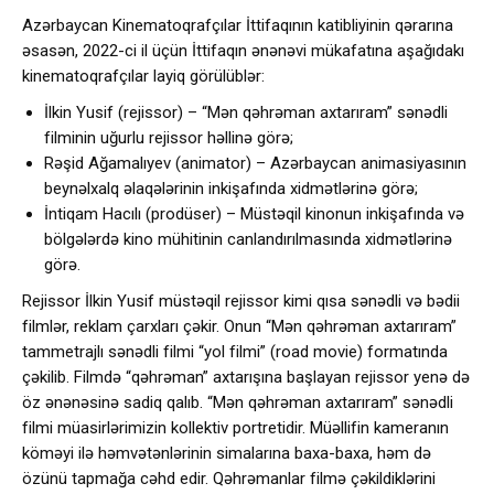
Azərbaycan Kinematoqrafçılar İttifaqının katibliyinin qərarına
əsasən, 2022-ci il üçün İttifaqın ənənəvi mükafatına aşağıdakı
kinematoqrafçılar layiq görülüblər:
İlkin Yusif (rejissor) – “Mən qəhrəman axtarıram” sənədli
filminin uğurlu rejissor həllinə görə;
Rəşid Ağamalıyev (animator) – Azərbaycan animasiyasının
beynəlxalq əlaqələrinin inkişafında xidmətlərinə görə;
İntiqam Hacılı (prodüser) – Müstəqil kinonun inkişafında və
bölgələrdə kino mühitinin canlandırılmasında xidmətlərinə
görə.
Rejissor İlkin Yusif müstəqil rejissor kimi qısa sənədli və bədii
filmlər, reklam çarxları çəkir. Onun “Mən qəhrəman axtarıram”
tammetrajlı sənədli filmi “yol filmi” (road movie) formatında
çəkilib. Filmdə “qəhrəman” axtarışına başlayan rejissor yenə də
öz ənənəsinə sadiq qalıb. “Mən qəhrəman axtarıram” sənədli
filmi müasirlərimizin kollektiv portretidir. Müəllifin kameranın
köməyi ilə həmvətənlərinin simalarına baxa-baxa, həm də
özünü tapmağa cəhd edir. Qəhrəmanlar filmə çəkildiklərini