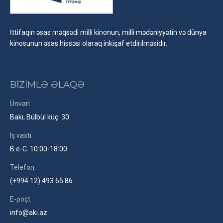
İttifaqın əsas məqsədi milli kinonun, milli mədəniyyətin və dünya
kinosunun əsas hissəsi olaraq inkişaf etdirilməsidir.
BİZİMLƏ ƏLAQƏ
Ünvan :
Bakı, Bülbül küç. 30.
Iş vaxtı:
B.e-C. 10:00-18:00
Telefon:
(+994 12) 493 65 86
E-poçt:
info@aki.az