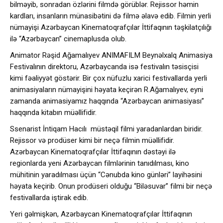
bilməyib, sonradan özlərini filmdə görüblər. Rejissor həmin
kardları, insanların münasibətini də filmə əlavə edib. Filmin yerli
nümayişi Azərbaycan Kinematoqrafçılar İttifaqının təşkilatçılığı
ilə “Azərbaycan” cinemaplusda olub.
Animator Rəşid Ağamalıyev ANIMAFILM Beynəlxalq Animasiya
Festivalının direktoru, Azərbaycanda isə festivalın təsisçisi
kimi fəaliyyət göstərir. Bir çox nüfuzlu xarici festivallarda yerli
animasiyaların nümayişini həyata keçirən R.Ağamalıyev, eyni
zamanda animasiyamız haqqında “Azərbaycan animasiyası”
haqqında kitabın müəllifidir.
Ssenarist İntiqam Hacılı müstəqil filmi yaradanlardan biridir.
Rejissor və prodüser kimi bir neçə filmin müəllifidir.
Azərbaycan Kinematoqrafçılar İttifaqının dəstəyi ilə
regionlarda yeni Azərbaycan filmlərinin tanıdılması, kino
mühitinin yaradılması üçün “Cənubda kino günləri” layihəsini
həyata keçirib. Onun prodüseri olduğu “Biləsuvar” filmi bir neçə
festivallarda iştirak edib.
Yeri gəlmişkən, Azərbaycan Kinematoqrafçılar İttifaqının