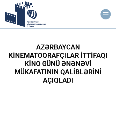
AZƏRBAYCAN
KINEMATOQRAFÇILAR İTTIFAQI
KINO GÜNÜ ƏNƏNƏVI
MÜKAFATININ QALIBLƏRINI
AÇIQLADI