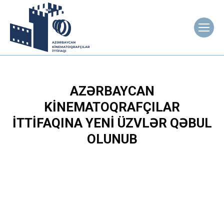
AZƏRBAYCAN
KINEMATOQRAFÇILAR
İTTIFAQINA YENI ÜZVLƏR QƏBUL
OLUNUB