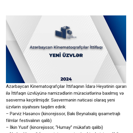
Azərbaycan Kinematoqrafçılar İttifaqının İdarə Heyətinin qərarı
ilə İttifaqın üzvlüyünə namizədlərin müraciətlərinə baxılmış və
səsvermə keçirilmişdir. Səsvermənin nəticəsi olaraq yeni
üzvlərin siyahısını təqdim edirik:
– Pərviz Həsənov (kinorejissor, Bakı Beynəlxalq qısametrajlı
filmlər festivalının qalib)
– İlkin Yusif (kinorejissor, “Humay” mükafatı qalibi)