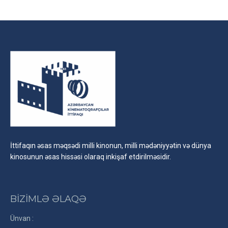
Facebook
X
LinkedIn
İttifaqın əsas məqsədi milli kinonun, milli mədəniyyətin və dünya
kinosunun əsas hissəsi olaraq inkişaf etdirilməsidir.
BİZİMLƏ ƏLAQƏ
Ünvan :