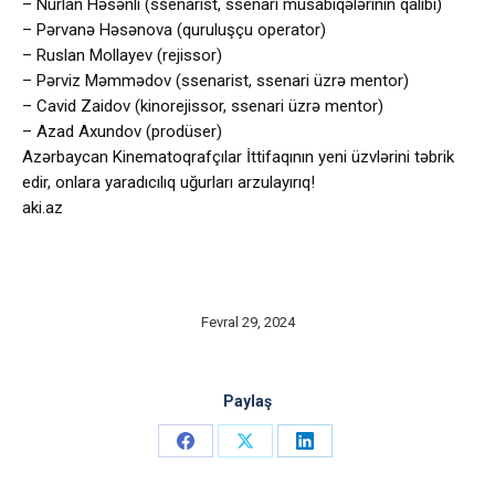
– Nurlan Həsənli (ssenarist, ssenari müsabiqələrinin qalibi)
– Pərvanə Həsənova (quruluşçu operator)
– Ruslan Mollayev (rejissor)
– Pərviz Məmmədov (ssenarist, ssenari üzrə mentor)
– Cavid Zaidov (kinorejissor, ssenari üzrə mentor)
– Azad Axundov (prodüser)
Azərbaycan Kinematoqrafçılar İttifaqının yeni üzvlərini təbrik
edir, onlara yaradıcılıq uğurları arzulayırıq!
aki.az
Fevral 29, 2024
Paylaş
Share
Share
Share
on
on
on