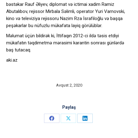
bəstəkar Rauf Əliyev, diplomat və ictimai xadim Ramiz
Abutalıbov, rejissor Mirbala Səlimli, operator Yuri Varnovski,
kino və televiziya rejissoru Nazim Rza İsrafiloğlu və başqa
peşəkarlar bu nüfuzlu mükafata layiq görülüblər.
Məlumat üçün bildirək ki, İttifaqın 2012-ci ildə təsis etdiyi
mükafatın təqdimetmə mərasimi karantin sonrası günlərdə
baş tutacaq.
aki.az
Avqust 2, 2020
Paylaş
Share
Share
Share
on
on
on