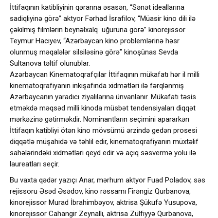
İttifaqının katibliyinin qərarına əsasən, “Sənət ideallarına
sadiqliyinə görə” aktyor Fərhad İsrafilov, “Müasir kino dili ilə
çəkilmiş filmlərin beynəlxalq uğuruna görə” kinorejissor
Teymur Hacıyev, “Azərbaycan kino problemlərinə həsr
olunmuş məqalələr silsiləsinə görə” kinoşünas Sevda
Sultanova təltif olunublar.
Azərbaycan Kinematoqrafçılar İttifaqının mükafatı hər il milli
kinematoqrafiyanın inkişafında xidmətləri ilə fərqlənmiş
Azərbaycanın yaradıcı ziyalılarına ünvanlanır. Mükafatı təsis
etməkdə məqsəd milli kinoda müsbət tendensiyaları diqqət
mərkəzinə gətirməkdir. Nominantların seçimini apararkən
İttifaqın katibliyi ötən kino mövsümü ərzində gedən prosesi
diqqətlə müşahidə və təhlil edir, kinematoqrafiyanın müxtəlif
sahələrindəki xidmətləri qeyd edir və açıq səsvermə yolu ilə
laureatları seçir.
Bu vaxta qədər yazıçı Anar, mərhum aktyor Fuad Poladov, səs
rejissoru Əsəd Əsədov, kino rəssamı Firəngiz Qurbanova,
kinorejissor Murad İbrahimbəyov, aktrisa Şükufə Yusupova,
kinorejissor Cahangir Zeynallı, aktrisa Zülfiyyə Qurbanova,