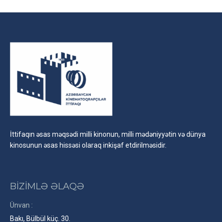
Facebook
X
LinkedIn
İttifaqın əsas məqsədi milli kinonun, milli mədəniyyətin və dünya
kinosunun əsas hissəsi olaraq inkişaf etdirilməsidir.
BİZİMLƏ ƏLAQƏ
Ünvan :
Bakı, Bülbül küç. 30.