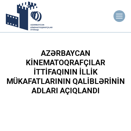
AZƏRBAYCAN
KINEMATOQRAFÇILAR
İTTIFAQININ ILLIK
MÜKAFATLARININ QALIBLƏRININ
ADLARI AÇIQLANDI