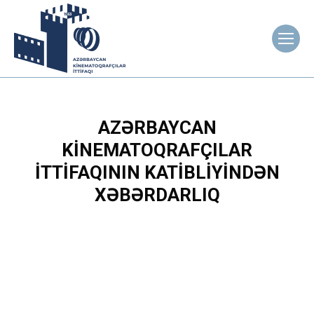
AZƏRBAYCAN
KINEMATOQRAFÇILAR
İTTIFAQININ KATIBLIYINDƏN
XƏBƏRDARLIQ