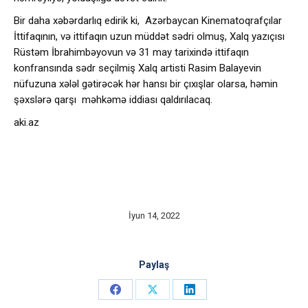
Bir daha xəbərdarlıq edirik ki, Azərbaycan Kinematoqrafçılar
İttifaqının, və ittifaqın uzun müddət sədri olmuş, Xalq yazıçısı
Rüstəm İbrahimbəyovun və 31 may tarixində ittifaqın
konfransında sədr seçilmiş Xalq artisti Rasim Balayevin
nüfuzuna xələl gətirəcək hər hansı bir çıxışlar olarsa, həmin
şəxslərə qarşı məhkəmə iddiası qaldırılacaq.
aki.az
İyun 14, 2022
Paylaş
Share
Share
Share