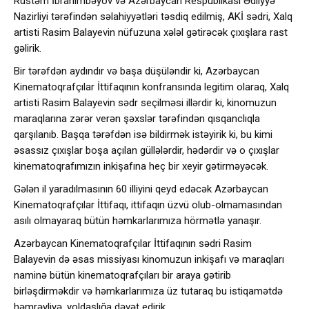
Rüstəm İbrahimbəyov və Azərbaycan Respublikası Ədliyyə
Nazirliyi tərəfindən səlahiyyətləri təsdiq edilmiş, AKİ sədri, Xalq
artisti Rasim Balayevin nüfuzuna xələl gətirəcək çıxışlara rast
gəlirik.
Bir tərəfdən aydındır və başa düşüləndir ki, Azərbaycan
Kinematoqrafçılar İttifaqının konfransında legitim olaraq, Xalq
artisti Rasim Balayevin sədr seçilməsi illərdir ki, kinomuzun
maraqlarına zərər verən şəxslər tərəfindən qısqanclıqla
qarşılanıb. Başqa tərəfdən isə bildirmək istəyirik ki, bu kimi
əsassız çıxışlar boşa açılan güllələrdir, hədərdir və o çıxışlar
kinematoqrafımızın inkişafına heç bir xeyir gətirməyəcək.
Gələn il yaradılmasının 60 illiyini qeyd edəcək Azərbaycan
Kinematoqrafçılar İttifaqı, ittifaqın üzvü olub-olmamasından
asılı olmayaraq bütün həmkarlarımıza hörmətlə yanaşır.
Azərbaycan Kinematoqrafçılar İttifaqının sədri Rasim
Balayevin də əsas missiyası kinomuzun inkişafı və maraqları
naminə bütün kinematoqrafçıları bir araya gətirib
birləşdirməkdir və həmkarlarımıza üz tutaraq bu istiqamətdə
həmrəyliyə, yoldaşlığa dəvət edirik.