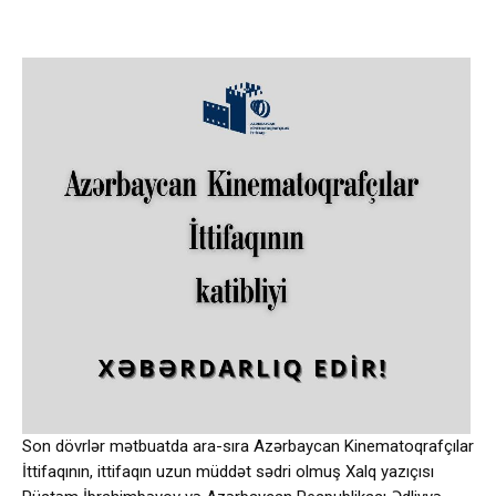
Son dövrlər mətbuatda ara-sıra Azərbaycan Kinematoqrafçılar
İttifaqının, ittifaqın uzun müddət sədri olmuş Xalq yazıçısı