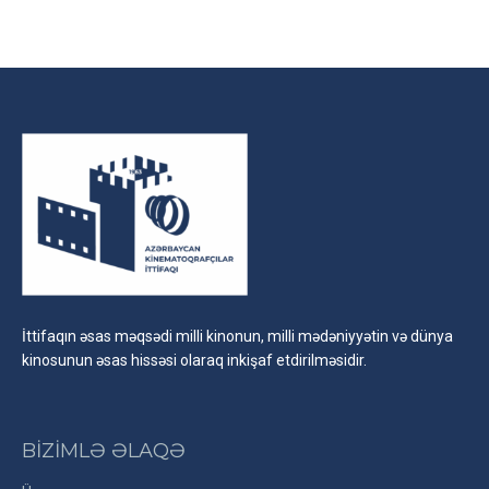
on
on
on
Facebook
X
LinkedIn
İttifaqın əsas məqsədi milli kinonun, milli mədəniyyətin və dünya
kinosunun əsas hissəsi olaraq inkişaf etdirilməsidir.
BİZİMLƏ ƏLAQƏ