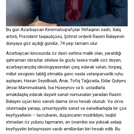
Bu gün Azərbaycan Kinematoqrafçılar İttifaqının sədri, Xalq
artisti, Prezident təqaüdçüsü, Şöhrət ordenli Rasim Balayevin
dünyaya göz açdığı gündür, 74 yaşı tamam olur.
Azərbaycan kinosunda öz dəst-xəttinə malik olan, yaratdığı
qəhrəman obrazlar silsiləsi ilə güclü təsirə malik söz deyən,
azərbaycançılıq ideologiyasından çıxış edərək vətən, torpaq,
millət sevgisini təbliğ etməklə gənc nəslə vətənpərvərlik ruhu
aşılayan, Həsən Seyidbəyli, Anar, Tofiq Tağızadə, Eldar Quliyev,
Ənvər Məmmədxanlı, İsa Hüseynov və b. ustadlarla
əməkdaşlıq edərək dəyərli sənət nümunələri yaradan Rasim
Balayev üçün kino sənəti daima zirvə hesab olunub. Və zirvə
olunmaqla yanaşı, ümumiyyətlə sənət və sənətkarlıqda bir çox
keyfiyyətlərin – təcrübənin, düşüncənin müdrikliyin, təqlid
etmədən öz yolunu tapmanın, ən önəmlisi isə yüksək əxlaqi
keyfiyyətin birləşməsini vacib amillərdən biri hesab edib. Bu