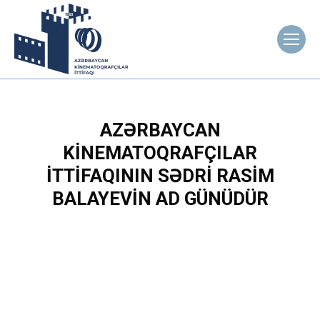
AZƏRBAYCAN
KINEMATOQRAFÇILAR
İTTIFAQININ SƏDRI RASIM
BALAYEVIN AD GÜNÜDÜR