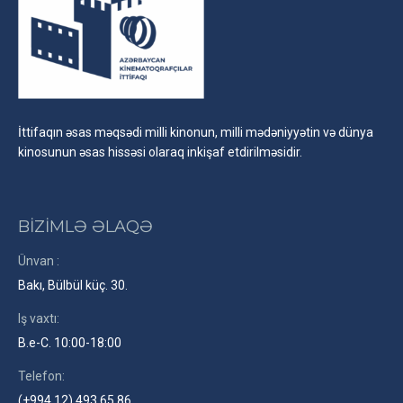
İttifaqın əsas məqsədi milli kinonun, milli mədəniyyətin və dünya
kinosunun əsas hissəsi olaraq inkişaf etdirilməsidir.
BİZİMLƏ ƏLAQƏ
Ünvan :
Bakı, Bülbül küç. 30.
Iş vaxtı:
B.e-C. 10:00-18:00
Telefon:
(+994 12) 493 65 86