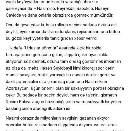
vacib keyfiyyətləri onun kinoda yaratdığı obrazlar
qalereyasında – Nəsimidə, Beyrəkdə, Babəkdə, Hüseyn
Caviddə və daha onlarla obrazlarda görmək mümkündür.
Onu da qeyd edək ki, belə rolların seçimi sadəcə özünə aid
deyildi, eyni zamanda dramaturqların, rejissorların onu bütün
bu gözəl keyfiyyətlərilə tanıdığından xəbər verirdi.
…İlk dəfə “Ulduzlar sönmür” əsərində kiçik bir rolda
tamaşaçıların görüşünə gələn, diqqəti çəkməyən rolda
aktyorun söz demək, özünü tam olaraq göstərmək imkanları
az olsa da, məhz Həsən Seyidbəyli kimi kinorejissor dərin
mənalı baxışlara malik, yaraşıqlı bu gəncin daxilini görür və
daxili potensialını üzə çıxarmaq üçün onu Nəsimi kimi
Azərbaycan üçün önəmli olan bir şəxsiyyətin portret obrazına
çəkir. Bu sadəcə bir seçim deyildi, həm də talenin, qismətin
Rasim Balayev üçün hazırladığı çətin və məsuliyyətli bir yolun
başlanğıcında atacağı ilk addım idi.
Nəsimi obrazında milyonların sevgisini qazanan aktyor
sonralar bütün rejissorların diqqətində dayanır və ardı-arası