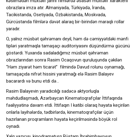
kəsilmədən müxtəlif janrlı filmlərdə əsasən müxtəlif xarakterli
obrazlara imza atır. Almaniyada, Türkiyədə, İranda,
Tacikistanda, Osetiyada, Özbəkistanda, Moskvada,
Gürcüstanda filmlərə dəvət alaraq bir-birindən maraqlı rollar
yaradır.
O, yalnız müsbət qəhrəmanı deyil, həm də cəmiyyətdəki mənfi
tipləri yaratmaqla tamaşaçı auditoriyasını düşündürmə gücünü
göstərdi. Yuxarıda sadaladığımız müsbət qəhrəman
obrazlarından sonra Rasim Ocaqovun quruluşunda çəkilən
“Həm ziyarət həm ticarət” filmində Davud rolunu oynamağı,
tamaşaçıda nifrət hissini yaratmağı elə Rasim Balayev
bacarardı və bunu etdi də…
Rasim Balayevin yaradıcılığı sadəcə aktyorluqla
məhdudlaşmadı, Azərbaycan Kinematoqrafçılar İttifaqında
fəaliyyətinə davam etdi. İttifaqın I katibi olaraq həyata keçirilən
onlarla layihələrdə, tədbirlərdə, kinematoqrafçılar üçün
hazırlanan proqramların həyata keçirilməsində böyük rol
oynadı.
Xalq yazıçısı, kinodramaturq Rüstəm İbrahimbəyovun