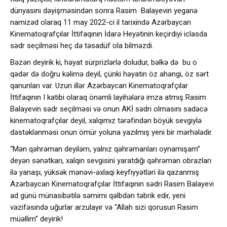
dünyasını dəyişməsindən sonra Rasim Balayevin yeganə
namizəd olaraq 11 may 2022-ci il tarixində Azərbaycan
Kinematoqrafçılar İttifaqının İdarə Heyətinin keçirdiyi iclasda
sədr seçilməsi heç də təsadüf ola bilməzdi.
Bəzən deyirik ki, həyat sürprizlərlə doludur, bəlkə də bu o
qədər də doğru kəlimə deyil, çünki həyatın öz ahəngi, öz sərt
qanunları var. Uzun illər Azərbaycan Kinematoqrafçılar
İttifaqının I katibi olaraq önəmli layihələrə imza atmış Rasim
Balayevin sədr seçilməsi və onun AKİ sədri olmasını sadəcə
kinematoqrafçılar deyil, xalqımız tərəfindən böyük sevgiylə
dəstəklənməsi onun ömür yoluna yazılmış yeni bir mərhələdir.
“Mən qəhrəman deyiləm, yalnız qəhrəmanları oynamışam”
deyən sənətkarı, xalqın sevgisini yaratdığı qəhrəman obrazları
ilə yanaşı, yüksək mənəvi-əxlaqi keyfiyyətləri ilə qazanmış
Azərbaycan Kinematoqrafçılar İttifaqının sədri Rasim Balayevi
ad günü münasibətilə səmimi qəlbdən təbrik edir, yeni
vəzifəsində uğurlar arzulayır və “Allah sizi qorusun Rasim
müəllim” deyirik!